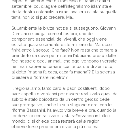
cappa di piombo che dall’omicidio di Rabin e dall’11
settembre, col dilagare dell’integralismo islamista e
della destra colonialista israeliana, era calata su quella
terra, non lo si può credere. Ma...
Sull’ambiente le brutte notizie si susseguono. Giovanni
Damiani ci spiega come il fosforo, uno dei
componenti essenziali dei viventi, che oggi viene
estratto quasi solamente dalle miniere del Marocco,
finirà entro il secolo. Che fare? Non resta che tornare a
prenderlo da dove per millenni l’abbiamo preso: dalle
feci nostre e degli animali, che oggi vengono riversate
nei mari; sapremo tornare, con le parole di Zanzotto,
al detto “magna fa caca, caca fa magna”? E la scienza
ci aiuterà a “tornare indietro”?
Il regionalismo, tanto caro ai padri costituenti, dopo
aver aspettato vent’anni per essere realizzato quasi da
subito è stato boicottato da un centro geloso delle
sue prerogative; anche la sua stagione d’oro, con le
riforme Bassanini, ha avuto vita breve e ora, quando la
tendenza a centralizzare si sta rafforzando in tutto il
mondo, ci si chiede cosa resterà delle regioni;
ebbene forse proprio ora diventa più che mai