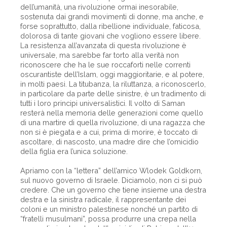
dell’umanità, una rivoluzione ormai inesorabile,
sostenuta dai grandi movimenti di donne, ma anche, e
forse soprattutto, dalla ribellione individuale, faticosa,
dolorosa di tante giovani che vogliono essere libere.
La resistenza all’avanzata di questa rivoluzione è
universale, ma sarebbe far torto alla verità non
riconoscere che ha le sue roccaforti nelle correnti
oscurantiste dell’Islam, oggi maggioritarie, e al potere,
in molti paesi. La titubanza, la riluttanza, a riconoscerlo,
in particolare da parte delle sinistre, è un tradimento di
tutti i loro principi universalistici. Il volto di Saman
resterà nella memoria delle generazioni come quello
di una martire di quella rivoluzione, di una ragazza che
non si è piegata e a cui, prima di morire, è toccato di
ascoltare, di nascosto, una madre dire che l’omicidio
della figlia era l’unica soluzione.
Apriamo con la “lettera” dell’amico Wlodek Goldkorn,
sul nuovo governo di Israele. Diciamolo, non ci si può
credere. Che un governo che tiene insieme una destra
destra e la sinistra radicale, il rappresentante dei
coloni e un ministro palestinese nonché un partito di
“fratelli musulmani”, possa produrre una crepa nella