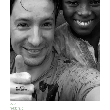
272
febbraio