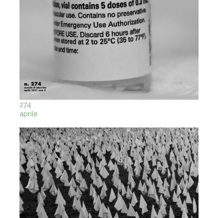
274
aprile