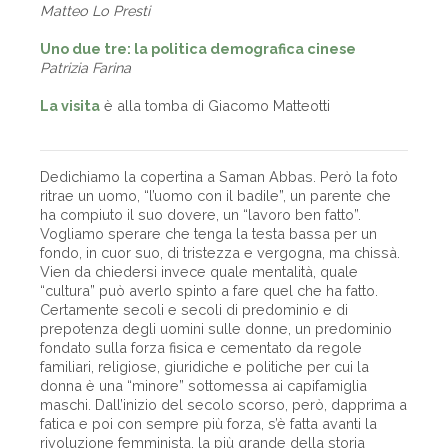
Matteo Lo Presti
Uno due tre: la politica demografica cinese
Patrizia Farina
La visita
è alla tomba di Giacomo Matteotti
Dedichiamo la copertina a Saman Abbas. Però la foto
ritrae un uomo, “l’uomo con il badile”, un parente che
ha compiuto il suo dovere, un “lavoro ben fatto”.
Vogliamo sperare che tenga la testa bassa per un
fondo, in cuor suo, di tristezza e vergogna, ma chissà.
Vien da chiedersi invece quale mentalità, quale
“cultura” può averlo spinto a fare quel che ha fatto.
Certamente secoli e secoli di predominio e di
prepotenza degli uomini sulle donne, un predominio
fondato sulla forza fisica e cementato da regole
familiari, religiose, giuridiche e politiche per cui la
donna è una “minore” sottomessa ai capifamiglia
maschi. Dall’inizio del secolo scorso, però, dapprima a
fatica e poi con sempre più forza, s’è fatta avanti la
rivoluzione femminista, la più grande della storia