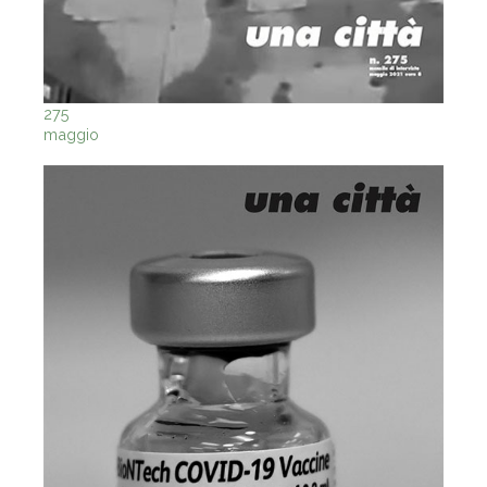
275
maggio