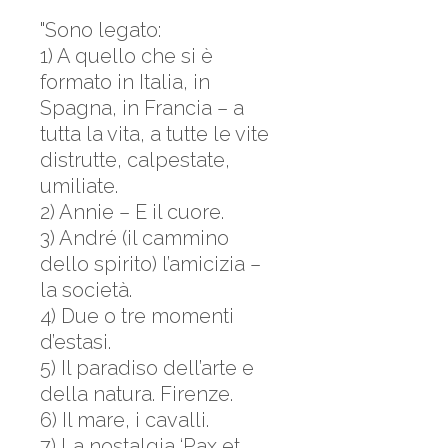
"Sono legato:
1) A quello che si è
formato in Italia, in
Spagna, in Francia – a
tutta la vita, a tutte le vite
distrutte, calpestate,
umiliate.
2) Annie – E il cuore.
3) André (il cammino
dello spirito) l’amicizia –
la società.
4) Due o tre momenti
d’estasi.
5) Il paradiso dell’arte e
della natura. Firenze.
6) Il mare, i cavalli.
7) La nostalgia ‘Pax et