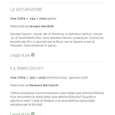
LA SATURAZIONE
Una Città
n°
294 / 2023
agosto
Realizzata da
Iacopo Gardelli
Daniele Galvani, classe ’58, di Ravenna, e Germano Venturi, classe
’47, di Sant’Alberto (Ra), sono operatori tecnici subacquei. Il primo ha
lavorato per Eni; il secondo per la Rana, per la Saipem e per la
Micoperi. Sono entrambi in pensi...
Leggi di più
E IL PRIMO DOV'E'?
Una Città
n°
315 / 2025
dicembre 2025 - gennaio 2026
Realizzata da
Barbara Bertoncin
Vittorio Anastasia è amministratore unico della casa editrice Ediciclo.
Puoi raccontare la storia della casa editrice Ediciclo? Quando e
perché è nata? L’idea di fondare una casa editrice nasce dalla
passione per la biciclet...