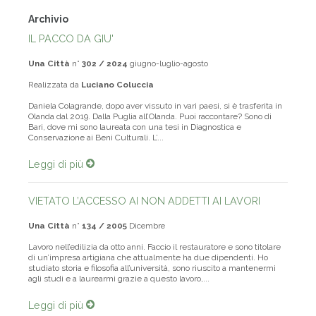
Archivio
IL PACCO DA GIU'
Una Città
n°
302 / 2024
giugno-luglio-agosto
Realizzata da
Luciano Coluccia
Daniela Colagrande, dopo aver vissuto in vari paesi, si è trasferita in
Olanda dal 2019. Dalla Puglia all’Olanda. Puoi raccontare? Sono di
Bari, dove mi sono laureata con una tesi in Diagnostica e
Conservazione ai Beni Culturali. L’...
Leggi di più
VIETATO L’ACCESSO AI NON ADDETTI AI LAVORI
Una Città
n°
134 / 2005
Dicembre
Lavoro nell’edilizia da otto anni. Faccio il restauratore e sono titolare
di un’impresa artigiana che attualmente ha due dipendenti. Ho
studiato storia e filosofia all’università, sono riuscito a mantenermi
agli studi e a laurearmi grazie a questo lavoro,...
Leggi di più