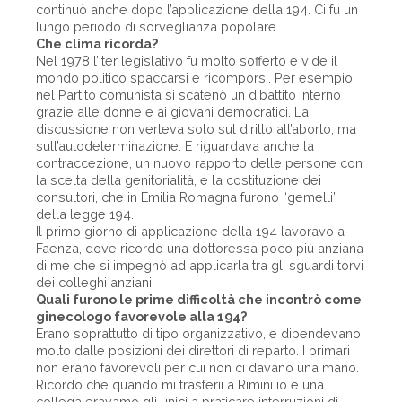
continuò anche dopo l’applicazione della 194. Ci fu un
lungo periodo di sorveglianza popolare.
Che clima ricorda?
Nel 1978 l’iter legislativo fu molto sofferto e vide il
mondo politico spaccarsi e ricomporsi. Per esempio
nel Partito comunista si scatenò un dibattito interno
grazie alle donne e ai giovani democratici. La
discussione non verteva solo sul diritto all’aborto, ma
sull’autodeterminazione. E riguardava anche la
contraccezione, un nuovo rapporto delle persone con
la scelta della genitorialità, e la costituzione dei
consultori, che in Emilia Romagna furono “gemelli”
della legge 194.
Il primo giorno di applicazione della 194 lavoravo a
Faenza, dove ricordo una dottoressa poco più anziana
di me che si impegnò ad applicarla tra gli sguardi torvi
dei colleghi anziani.
Quali furono le prime difficoltà che incontrò come
ginecologo favorevole alla 194?
Erano soprattutto di tipo organizzativo, e dipendevano
molto dalle posizioni dei direttori di reparto. I primari
non erano favorevoli per cui non ci davano una mano.
Ricordo che quando mi trasferii a Rimini io e una
collega eravamo gli unici a praticare interruzioni di