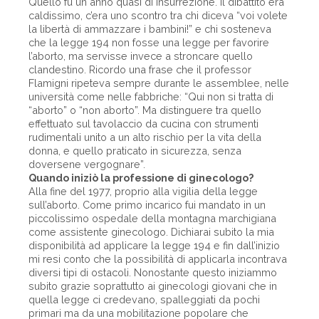
Quello fu un anno quasi di insurrezione. Il dibattito era
caldissimo, c’era uno scontro tra chi diceva “voi volete
la libertà di ammazzare i bambini!” e chi sosteneva
che la legge 194 non fosse una legge per favorire
l’aborto, ma servisse invece a stroncare quello
clandestino. Ricordo una frase che il professor
Flamigni ripeteva sempre durante le assemblee, nelle
università come nelle fabbriche: “Qui non si tratta di
“aborto” o “non aborto”. Ma distinguere tra quello
effettuato sul tavolaccio da cucina con strumenti
rudimentali unito a un alto rischio per la vita della
donna, e quello praticato in sicurezza, senza
doversene vergognare”.
Quando iniziò la professione di ginecologo?
Alla fine del 1977, proprio alla vigilia della legge
sull’aborto. Come primo incarico fui mandato in un
piccolissimo ospedale della montagna marchigiana
come assistente ginecologo. Dichiarai subito la mia
disponibilità ad applicare la legge 194 e fin dall’inizio
mi resi conto che la possibilità di applicarla incontrava
diversi tipi di ostacoli. Nonostante questo iniziammo
subito grazie soprattutto ai ginecologi giovani che in
quella legge ci credevano, spalleggiati da pochi
primari ma da una mobilitazione popolare che