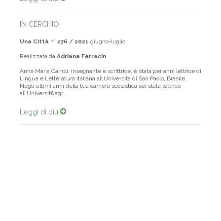
Leggi di più
IN CERCHIO
Una Città
n°
276 / 2021
giugno-luglio
Realizzata da
Adriana Ferracin
Anna Maria Carroli, insegnante e scrittrice, è stata per anni lettrice di
Lingua e Letteratura Italiana all’Università di San Paolo, Brasile.
Negli ultimi anni della tua carriera scolastica sei stata lettrice
all’Universit&agr...
Leggi di più