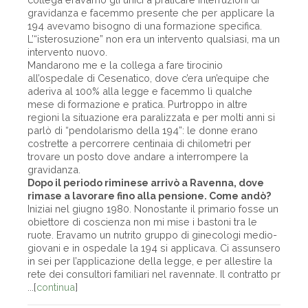
gravidanza e facemmo presente che per applicare la
194 avevamo bisogno di una formazione specifica.
L’“isterosuzione” non era un intervento qualsiasi, ma un
intervento nuovo.
Mandarono me e la collega a fare tirocinio
all’ospedale di Cesenatico, dove c’era un’equipe che
aderiva al 100% alla legge e facemmo lì qualche
mese di formazione e pratica. Purtroppo in altre
regioni la situazione era paralizzata e per molti anni si
parlò di “pendolarismo della 194”: le donne erano
costrette a percorrere centinaia di chilometri per
trovare un posto dove andare a interrompere la
gravidanza.
Dopo il periodo riminese arrivò a Ravenna, dove
rimase a lavorare fino alla pensione. Come andò?
Iniziai nel giugno 1980. Nonostante il primario fosse un
obiettore di coscienza non mi mise i bastoni tra le
ruote. Eravamo un nutrito gruppo di ginecologi medio-
giovani e in ospedale la 194 si applicava. Ci assunsero
in sei per l’applicazione della legge, e per allestire la
rete dei consultori familiari nel ravennate. Il contratto pr
...[
continua
]