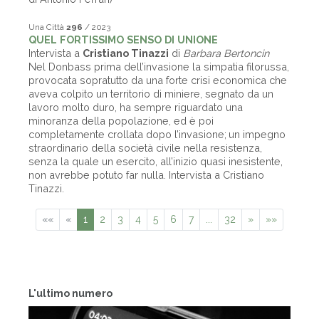
Una Città
296
/ 2023
QUEL FORTISSIMO SENSO DI UNIONE
Intervista a
Cristiano Tinazzi
di
Barbara Bertoncin
Nel Donbass prima dell’invasione la simpatia filorussa,
provocata sopratutto da una forte crisi economica che
aveva colpito un territorio di miniere, segnato da un
lavoro molto duro, ha sempre riguardato una
minoranza della popolazione, ed è poi
completamente crollata dopo l’invasione; un impegno
straordinario della società civile nella resistenza,
senza la quale un esercito, all’inizio quasi inesistente,
non avrebbe potuto far nulla. Intervista a Cristiano
Tinazzi.
««
«
1
2
3
4
5
6
7
...
32
»
»»
L'ultimo numero