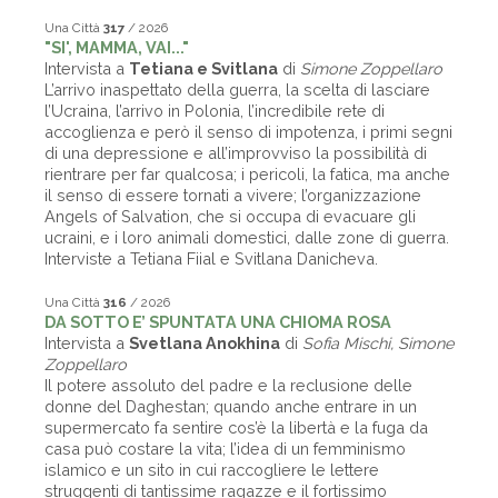
Una Città
317
/ 2026
"SI', MAMMA, VAI..."
Intervista a
Tetiana e Svitlana
di
Simone Zoppellaro
L’arrivo inaspettato della guerra, la scelta di lasciare
l’Ucraina, l’arrivo in Polonia, l’incredibile rete di
accoglienza e però il senso di impotenza, i primi segni
di una depressione e all’improvviso la possibilità di
rientrare per far qualcosa; i pericoli, la fatica, ma anche
il senso di essere tornati a vivere; l’organizzazione
Angels of Salvation, che si occupa di evacuare gli
ucraini, e i loro animali domestici, dalle zone di guerra.
Interviste a Tetiana Fiial e Svitlana Danicheva.
Una Città
316
/ 2026
DA SOTTO E’ SPUNTATA UNA CHIOMA ROSA
Intervista a
Svetlana Anokhina
di
Sofia Mischi, Simone
Zoppellaro
Il potere assoluto del padre e la reclusione delle
donne del Daghestan; quando anche entrare in un
supermercato fa sentire cos’è la libertà e la fuga da
casa può costare la vita; l’idea di un femminismo
islamico e un sito in cui raccogliere le lettere
struggenti di tantissime ragazze e il fortissimo