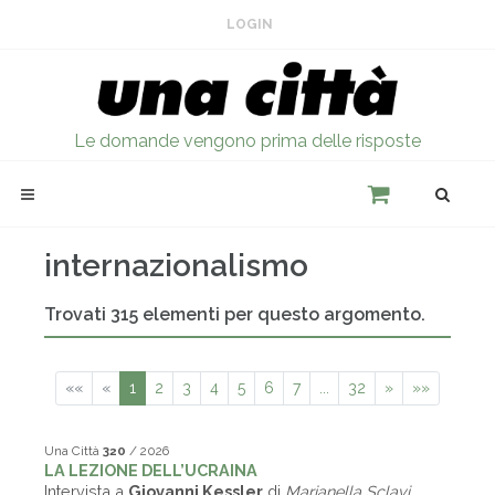
LOGIN
Le domande vengono prima delle risposte
internazionalismo
Trovati 315 elementi per questo argomento.
««
«
1
2
3
4
5
6
7
...
32
»
»»
Una Città
320
/ 2026
LA LEZIONE DELL’UCRAINA
Intervista a
Giovanni Kessler
di
Marianella Sclavi