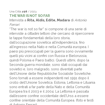
Una Città
298
/ 2023
THE WAR IS NOT SO FAR
Intervista a
Rita, Aldis, Edite, Madara
di
Antonio
Ferrari
“The war is not so far” si compone di una serie di
interviste a cittadini lettoni che cercano di ripercorrere
le tappe fondamentali della loro storia,
dall’occupazione sovietica all’indipendenza, fino
all’ingresso nella Nato e nella Comunità europea. I
paesi più preoccupati per la guerra sono ovviamente
quelli più vicini ai confini con Russia e Bielorussia,
quindi Polonia e Paesi baltici. Questi ultimi, dopo la
Seconda guerra mondiale, sono stati occupati dai
sovietici e, loro malgrado, sono diventati parte
dell’Unione delle Repubbliche Socialiste Sovietiche.
Sono tornati a essere indipendenti nel 1991 dopo il
crollo dell’Unione Sovietica. Estonia, Lettonia e Lituania
sono entrati a far parte della Nato e della Comunità
Europea tra il 2003 e il 2004. La Lettonia è passata
dall’essere confine occidentale dell’Urss a essere
confine orientale della Comunità Europea. (foto e testi
di Antonio Ferrari)