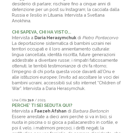
desiderio di parlare; rischiare fino a cinque anni di
detenzione per un post su Instagram; la cacciata dalla
Russia e l’esilio in Lituania. Intervista a Svetlana
Anokhina.
CHI SAPEVA, CHI HA VISTO...
Intervista a
Daria Herasymchuk
di
Pietro Pontecorvo
La deportazione sistematica di bambini ucraini nei
territori occupati e il loro annientamento culturale:
lingua cancellata, identità riscritta, future generazioni
addestrate a diventare russe; i rimpatri faticosamente
ottenuti, le terribili testimonianze di chi fa ritorno;
l’impegno di chi porta questa voce davanti all’Onu e
alle istituzioni europee; l’invito ad ascoltare le voci dei
bambini ucraini, accessibili sul sito internet “Children of
War”. Intervista a Daria Herasymchuk.
Una Città
310
/ 2025
PERCHE' TI SEI SEDUTA QUI?
Intervista a
Faezeh Afshan
di
Barbara Bertoncin
Essere arrestate a dieci anni perché si va in bici, si
nuota in piscina o si gioca a pallacanestro in cortile, e
poi il velo, i matrimoni precoci, i diritti negati; la