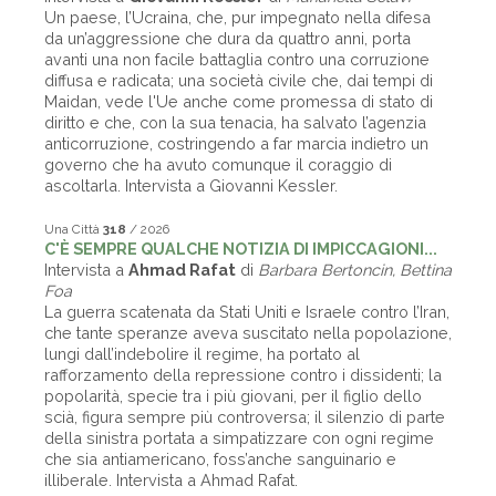
Un paese, l’Ucraina, che, pur impegnato nella difesa
da un’aggressione che dura da quattro anni, porta
avanti una non facile battaglia contro una corruzione
diffusa e radicata; una società civile che, dai tempi di
Maidan, vede l'Ue anche come promessa di stato di
diritto e che, con la sua tenacia, ha salvato l’agenzia
anticorruzione, costringendo a far marcia indietro un
governo che ha avuto comunque il coraggio di
ascoltarla. Intervista a Giovanni Kessler.
Una Città
318
/ 2026
C'È SEMPRE QUALCHE NOTIZIA DI IMPICCAGIONI...
Intervista a
Ahmad Rafat
di
Barbara Bertoncin, Bettina
Foa
La guerra scatenata da Stati Uniti e Israele contro l’Iran,
che tante speranze aveva suscitato nella popolazione,
lungi dall’indebolire il regime, ha portato al
rafforzamento della repressione contro i dissidenti; la
popolarità, specie tra i più giovani, per il figlio dello
scià, figura sempre più controversa; il silenzio di parte
della sinistra portata a simpatizzare con ogni regime
che sia antiamericano, foss’anche sanguinario e
illiberale. Intervista a Ahmad Rafat.