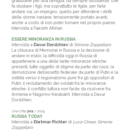
gratitudine per una famiglia, da sempre dissidente, che
fa studiare i figli, ma soprattutto le figlie, per farle
andare via; un impegno, quello per difendere i diritti
delle donne iraniane, tenacemente portato avanti,
anche a costo di non poter tornare nel proprio paese.
Intervista a Faezeh Afshan.
ESSERE MINORANZA IN RUSSIA
Intervista a
Davur Dordzhiev
di
Simone Zoppellaro
La chiusura di Memorial in Russia e la decisione di
andare in esilio; la difficoltà oggi in Russia di
appartenere a una delle tante minoranze etniche
presenti, tutte oggetto di stigma da parte dei russi; la
demolizione dell’assetto federale da parte di Putin e la
ostilità verso il regionalismo pure fra gli oppositori di
Putin; il reclutamento dei soldati fra le minoranze
etniche; il conflitto tuttora non facile da risolvere fra
Armenia e Nagorno-Karabakh. Intervista a Davur
Dordzhiev.
Una Città
309
/ 2025
RUSSIA TODAY
Intervista a
Dietmar Pichler
di
Luca Cirese, Simone
Zoppellaro