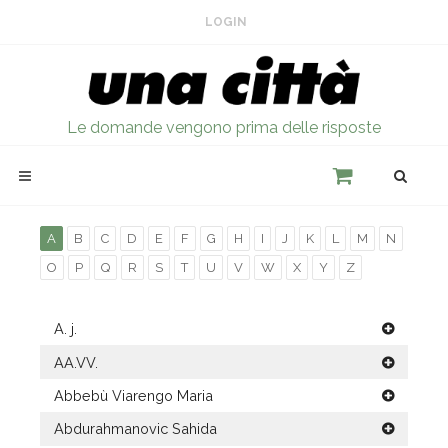
LOGIN
Le domande vengono prima delle risposte
A
B
C
D
E
F
G
H
I
J
K
L
M
N
O
P
Q
R
S
T
U
V
W
X
Y
Z
A. j.
AA.VV.
Abbebù Viarengo Maria
Abdurahmanovic Sahida