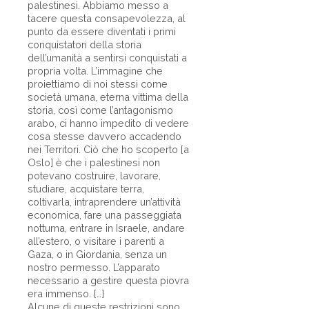
palestinesi. Abbiamo messo a
tacere questa consapevolezza, al
punto da essere diventati i primi
conquistatori della storia
dell’umanità a sentirsi conquistati a
propria volta. L’immagine che
proiettiamo di noi stessi come
società umana, eterna vittima della
storia, così come l’antagonismo
arabo, ci hanno impedito di vedere
cosa stesse davvero accadendo
nei Territori. Ciò che ho scoperto [a
Oslo] è che i palestinesi non
potevano costruire, lavorare,
studiare, acquistare terra,
coltivarla, intraprendere un’attività
economica, fare una passeggiata
notturna, entrare in Israele, andare
all’estero, o visitare i parenti a
Gaza, o in Giordania, senza un
nostro permesso. L’apparato
necessario a gestire questa piovra
era immenso. […]
Alcune di queste restrizioni sono