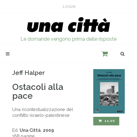
LOGIN
Le domande vengono prima delle risposte
Jeff Halper
Ostacoli alla
pace
Una ricontestualizzazione del
conflitto israelo-palestinese
12,00
Ed.
Una Città
,
2009
168 pagine