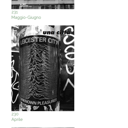
231
Maggio-Giugno
230
Aprile