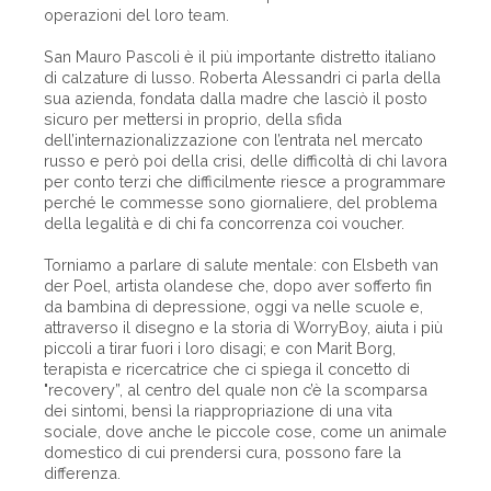
operazioni del loro team.
San Mauro Pascoli è il più importante distretto italiano
di calzature di lusso. Roberta Alessandri ci parla della
sua azienda, fondata dalla madre che lasciò il posto
sicuro per mettersi in proprio, della sfida
dell’internazionalizzazione con l’entrata nel mercato
russo e però poi della crisi, delle difficoltà di chi lavora
per conto terzi che difficilmente riesce a programmare
perché le commesse sono giornaliere, del problema
della legalità e di chi fa concorrenza coi voucher.
Torniamo a parlare di salute mentale: con Elsbeth van
der Poel, artista olandese che, dopo aver sofferto fin
da bambina di depressione, oggi va nelle scuole e,
attraverso il disegno e la storia di WorryBoy, aiuta i più
piccoli a tirar fuori i loro disagi; e con Marit Borg,
terapista e ricercatrice che ci spiega il concetto di
"recovery”, al centro del quale non c’è la scomparsa
dei sintomi, bensì la riappropriazione di una vita
sociale, dove anche le piccole cose, come un animale
domestico di cui prendersi cura, possono fare la
differenza.