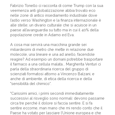
Fabrizio Tonello ci racconta di come Trump con la sua
veemenza anti globalizzazione abbia trovato eco
nelle zone di antico insediamento industriale dove
l’astio verso Washington e la finanza internazionale è
alle stelle; un divario culturale che si acuisce in un
paese all’avanguardia su tutto ma in cui il 40% della
popolazione crede in Adamo ed Eva.
A cosa mai servirà una macchina grande sei
miliardesimi di metro che mette in relazione due
molecole, una lineare e una ad anello, facendole
reagire? Ad esempio un domani potrebbe trasportare
il farmaco a una cellula malata... Margherita Venturi ci
parla della straordinaria ricerca del gruppo di
scienziati formatosi attorno a Vincenzo Balzani, e
anche di ambiente, di etica della ricerca e della
"sensibilità del chimico”.
"Carissimi amici, i primi secondi immediatamente
successivi al risveglio sono normali: devono passarne
circa tre perché il dolore si faccia sentire. E si fa
sentire eccome, man mano che mi rendo conto che il
Paese ha votato per lasciare l’Unione europea e che