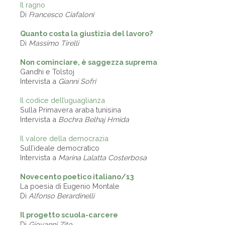
Il ragno
Di
Francesco Ciafaloni
Quanto costa la giustizia del lavoro?
Di
Massimo Tirelli
Non cominciare, è saggezza suprema
Gandhi e Tolstoj
Intervista a
Gianni Sofri
Il codice dell’uguaglianza
Sulla Primavera araba tunisina
Intervista a
Bochra Belhaj Hmida
Il valore della democrazia
Sull’ideale democratico
Intervista a
Marina Lalatta Costerbosa
Novecento poetico italiano/13
La poesia di Eugenio Montale
Di
Alfonso Berardinelli
Il progetto scuola-carcere
Di
Giovanni Zito