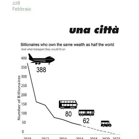
228
Febbraio