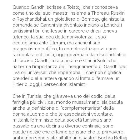
Quando Gandhi scrisse a Tolstoj, che riconosceva
come uno dei suoi maestri insieme a Thoreau, Ruskin
e Raychandbhai, un gioielliere di Bombay, giainista; la
domanda se Gandhi sia diventato indiano a Londra; i
tantissimi libri che lesse in carcere e di cui teneva
l’elenco; la sua idea della nonviolenza, il suo
ecologismo ante litteram, ma anche il suo
pragmatismo politico; la complessità spesso non
raccontata dell’India, oggi governata dai discendenti di
chi uccise Gandhi; a raccontare è Gianni Sofri, che
riafferma l’importanza dell’insegnamento di Gandhi per
i valori universali che impersona, il che non significa
prenderlo alla lettera quando si tratta di fermare un
Hitler o, oggi, i persecutori islamisti.
Che in Tunisia, che già aveva uno dei codici della
famiglia più civili del mondo mussulmano, sia caduta
anche la definizione di "complementarietà” della
donna all’uomo e che le associazioni volontarie,
militanti, femministe della società tunisina siano
passate da una decina a diverse centinaia, sono
quelle notizie che ci fanno pensare che le primavere
arabe non sono state affatto un disastro; Bochra Belhaj