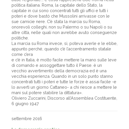
politica italiana. Roma, la capitale dello Stato, la
capitale in cui sono concentrati tutti gli uffici e tutti i
poteri e dove bastò che Mussolini arrivasse con le
sue camicie nere. C’è stata la marcia su Roma,
onorevoli colleghi, non su Palermo o su Napoli o su
altre città, nelle quali non avrebbe avuto conseguenze
politiche.
La marcia su Roma invece, sì, poteva averle e le ebbe,
appunto perché, quando c’è l’accentramento statale
come c’era
e c’è in Italia, è molto facile mettere la mano sulle leve
di comando e assoggettare tutto il Paese. è un
vecchio avvertimento della democrazia ed è una
vecchia esperienza. Quando in un solo punto stanno
concentrati tutti i poteri e tutte le forze è assai facile -e
lo avvertì un giorno Cattaneo- a chi riesce a mettere le
mani sul potere stabilire la dittatura».
Oliviero Zuccarini, Discorso all’Assemblea Costituente,
6 giugno 1947
settembre 2016