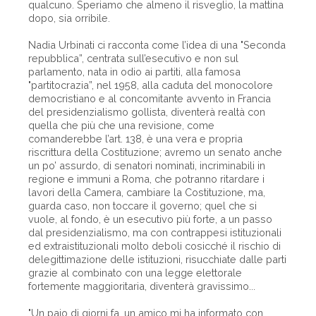
qualcuno. Speriamo che almeno il risveglio, la mattina
dopo, sia orribile.
Nadia Urbinati ci racconta come l’idea di una "Seconda
repubblica”, centrata sull’esecutivo e non sul
parlamento, nata in odio ai partiti, alla famosa
"partitocrazia”, nel 1958, alla caduta del monocolore
democristiano e al concomitante avvento in Francia
del presidenzialismo gollista, diventerà realtà con
quella che più che una revisione, come
comanderebbe l’art. 138, è una vera e propria
riscrittura della Costituzione; avremo un senato anche
un po’ assurdo, di senatori nominati, incriminabili in
regione e immuni a Roma, che potranno ritardare i
lavori della Camera, cambiare la Costituzione, ma,
guarda caso, non toccare il governo; quel che si
vuole, al fondo, è un esecutivo più forte, a un passo
dal presidenzialismo, ma con contrappesi istituzionali
ed extraistituzionali molto deboli cosicché il rischio di
delegittimazione delle istituzioni, risucchiate dalle parti
grazie al combinato con una legge elettorale
fortemente maggioritaria, diventerà gravissimo...
"Un paio di giorni fa, un amico mi ha informato con