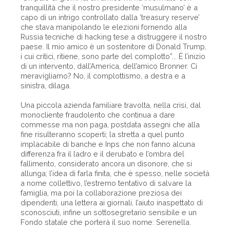
tranquillità che il nostro presidente ‘musulmano’ è a
capo di un intrigo controllato dalla ‘treasury reserve’
che stava manipolando le elezioni fornendo alla
Russia tecniche di hacking tese a distruggere il nostro
paese. Il mio amico è un sostenitore di Donald Trump,
i cui critici, ritiene, sono parte del complotto”... È l’inizio
di un intervento, dall’America, dell’amico Bronner. Ci
meravigliamo? No, il complottismo, a destra e a
sinistra, dilaga.
Una piccola azienda familiare travolta, nella crisi, dal
monocliente fraudolento che continua a dare
commesse ma non paga, postdata assegni che alla
fine risulteranno scoperti; la stretta a quel punto
implacabile di banche e Inps che non fanno alcuna
differenza fra il ladro e il derubato e l’ombra del
fallimento, considerato ancora un disonore, che si
allunga; l’idea di farla finita, che è spesso, nelle società
a nome collettivo, l’estremo tentativo di salvare la
famiglia, ma poi la collaborazione preziosa dei
dipendenti, una lettera ai giornali, l’aiuto inaspettato di
sconosciuti, infine un sottosegretario sensibile e un
Fondo statale che porterà il suo nome: Serenella.