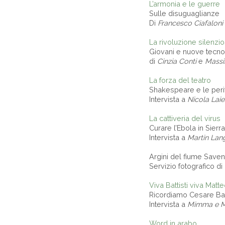
L’armonia e le guerre
Sulle disuguaglianze
Di
Francesco Ciafaloni
La rivoluzione silenzi
Giovani e nuove tecno
di
Cinzia Conti
e
Massi
La forza del teatro
Shakespeare e le peri
Intervista a
Nicola Laie
La cattiveria del virus
Curare l’Ebola in Sier
Intervista a
Martin Lan
Argini del fiume Save
Servizio fotografico di 
Viva Battisti viva Matteo
Ricordiamo Cesare Batt
Intervista a
Mimma e Ma
Word in arabo