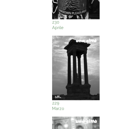
230
Aprile
229
Marzo