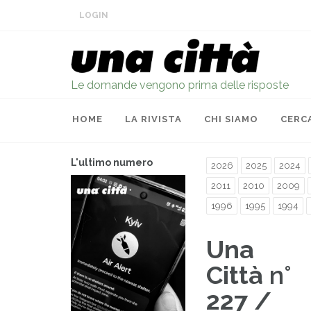
LOGIN
Le domande vengono prima delle risposte
HOME
LA RIVISTA
CHI SIAMO
CERC
L'ultimo numero
2026
2025
2024
2011
2010
2009
1996
1995
1994
Una
Città
n°
227 /