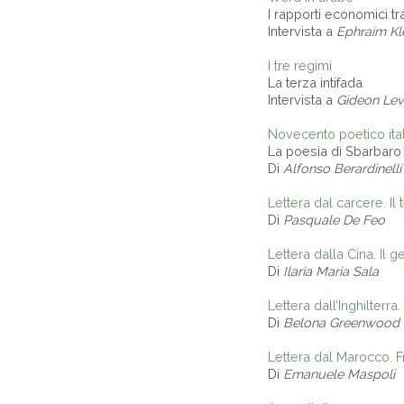
I rapporti economici tr
Intervista a
Ephraim Kl
I tre regimi
La terza intifada
Intervista a
Gideon Le
Novecento poetico ita
La poesia di Sbarbaro
Di
Alfonso Berardinelli
Lettera dal carcere. Il
Di
Pasquale De Feo
Lettera dalla Cina. Il 
Di
Ilaria Maria Sala
Lettera dall’Inghilterr
Di
Belona Greenwood
Lettera dal Marocco. F
Di
Emanuele Maspoli