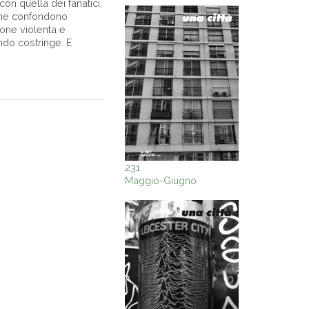
on quella dei fanatici,
 che confondono
ione violenta e
ndo costringe. E
231
Maggio-Giugno