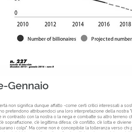
e-Gennaio
bertà non significa dunque affatto -come certi critici interessati a sos
ismo pretendono attribuendoci una loro interpretazione della nostra "li
 è in contrasto con la nostra o la nega e combatte su altro terreno 
 sopraffazione, c’è legittima difesa; c’è conflitto, c’è lotta e divie
isurano i colpi". Ma come non è concepibile la tolleranza verso c