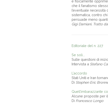
e fisicamente opprimerc
che il fanatismo stess
l’eventuale necessità d
sistematica, contro ch
persuade meno quanto
Gigi Damiani, Tratto da 
Editoriale del n. 227
Se soli...
Sulle questioni di inizio
Intervista a
Stefano Ca
L’accordo
Stati Uniti e Iran tornan
Di
Stephen Eric Bronne
Quell’imbarazzante c
Alcune proposte per il
Di
Francesco Longo