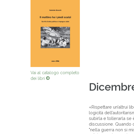
Vai al catalogo completo
dei libri
Dicembr
«Rispettare un’altrui li
logicità dell’autoritar
subirla e tollerarla se
discussione. Quando c’è
"nella guerra non si m