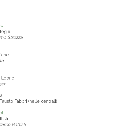
osa
logie
mo Strozza
ferie
ta
ra Leone
ger
na
Fausto Fabbri (nelle centrali)
tti!
isti
rco Battisti