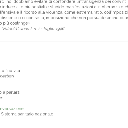
i, noi dobbiamo evitare di confondere l’intransigenza dei convinti c
o induce alle più bestiali e stupide manifestazioni d’intolleranza e
ifensiva e il ricorso alla violenza, come estrema ratio, coll’imposiz
i dissente o ci contrasta; imposizione che non persuade anche qua
 più costringe»
"Volontà”, anno I, n. 1 - luglio 1946
 e fine vita
nestrari
o a parlarsi
r
onversazione
 Sistema sanitario nazionale