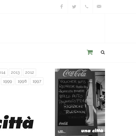
Facebook
Twitter
+39
unacitta@unacitta.o
0543
21422
014
2013
2012
1999
1998
1997