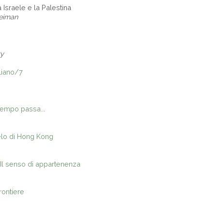
a Israele e la Palestina
eiman
vy
liano/7
 tempo passa...
gelo di Hong Kong
a. Il senso di appartenenza
rontiere