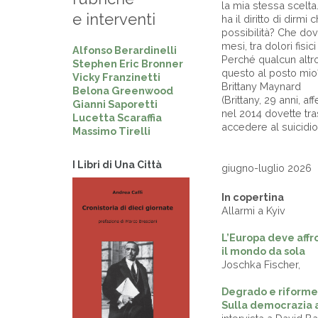
la mia stessa scelt
e interventi
ha il diritto di dirm
possibilità? Che dov
mesi, tra dolori fisi
Alfonso Berardinelli
Perché qualcun alt
Stephen Eric Bronner
questo al posto mio
Vicky Franzinetti
Brittany Maynard
Belona Greenwood
(Brittany, 29 anni, a
Gianni Saporetti
nel 2014 dovette tra
Lucetta Scaraffia
accedere al suicidio
Massimo Tirelli
I Libri di Una Città
giugno-luglio 2026
In copertina
Allarmi a Kyiv
L’Europa deve aff
il mondo da sola
Joschka Fischer,
Degrado e riforme
Sulla democrazia