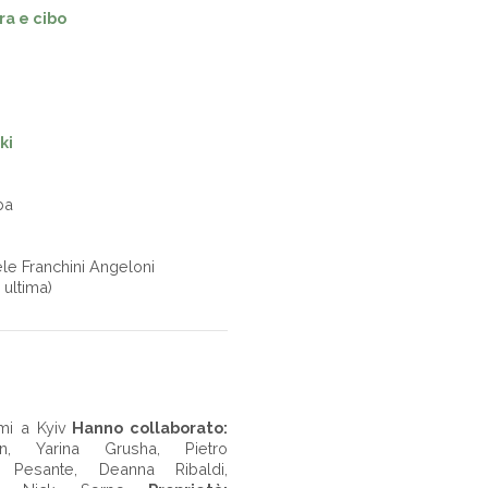
a e cibo
ki
mba
ele Franchini Angeloni
 ultima)
- - -
mi a Kyiv
Hanno collaborato:
on, Yarina Grusha, Pietro
 Pesante, Deanna Ribaldi,