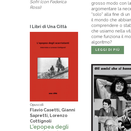
Sofri (con Federica
grosso modo con la g
Rossi)
argomentare la neces
“solo” alla fine di 
il mondo che abbiam
comprendere o stabil
I Libri di Una Città
che usiamo nella vit
come funziona il mo
algoritmo?
LEGGI DI PIÙ
Opuscoli
Flavio Casetti, Gianni
Sapretti, Lorenzo
Cottignoli
L'epopea degli