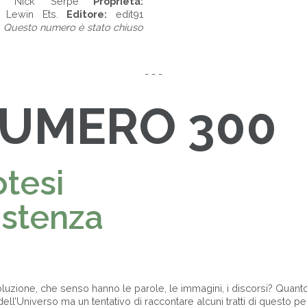
vi, Nick Serpe
Proprietà:
d Lewin Ets.
Editore:
edit91
.
Questo numero è stato chiuso
- - -
NUMERO 300
otesi
istenza
oluzione, che senso hanno le parole, le immagini, i discorsi? Quan
dell’Universo ma un tentativo di raccontare alcuni tratti di questo per