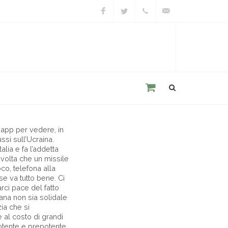
Facebook
Twitter
+39
unacitta@unacitta.o
0543
21422
- - -
a app per vedere, in
ussi sull’Ucraina.
alia e fa l’addetta
 volta che un missile
oco, telefona alla
se va tutto bene. Ci
ci pace del fatto
iana non sia solidale
ia che si
 al costo di grandi
 potente e prepotente.