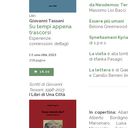
da Neodemos: Terr
Massimo Livi Bacci
Libri
Giovanni Tassani
Essere più umani
Su tempi appena
Belona Greenwood
trascorsi
Synefiasmeni Kyria
Esperienze,
di s.p.e.s.
connessioni, dettagli
La visita
è alla to
Ed.
una città
,
2023
di Irfanka Pasagic
358 pagine
La lettera
è di Gia
18,00
e Camillo Berneri (in
Scritti di Giovanni
Tassani, 1998-2023
I Libri di Una Città
In copertina:
Allar
Alberto Bordign
Marcenaro, Luisa