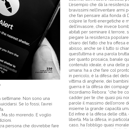
L’esempio che dà la resistenza
bravissimi nell’inventare armi p
che fan pensare alla fionda di 
colpire le fonti energetiche e mi
dell’invasore, che invece bomb
abitati per seminare il terrore,
piegare la resistenza popolar
chiaro del fatto che tra offesa e
abisso, anche se il tutto si ch
quest’ultima è una parola brutta,
per quanto prosaica, banale qua
contenuto ideale, è una delle pi
umana: ha a che fare col pront
in pericolo, è la difesa del deb
vittima di angherie, dei bambini 
o
guerra è la difesa dei compagni,
(ricordiamo Rebora: “che tre co
cadder per te che quasi più non 
a settimane. Non sono una
parole il massimo dell’orrore d
cidarsi. Se lo fossi, l’avrei
insieme la grande capacità uman
fa.
Ed infine è la difesa delle città,
e. Ma sto morendo. E voglio
libertà. Ma la difesa, in particol
izioni.
caso, ha l’obbligo quasi morale
altra persona che dovrebbe fare