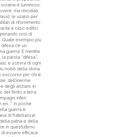
 ucraina è luminoso:
overe, ma micidiali,
David, le usano per
litari di rifornimento
arda a caso edifici
 sperando così di
e. Quale esempio più
 difesa c’è un
iama guerra. E mentre
 la parola “difesa”,
si, e scevra di ogni
ù nobili della storia
o soccorso per chi è
ole, dell’inerme
e degli anziani; in
 del ferito a terra
mpagni interi
eri...”. In poche
ella guerra e
a di fratellanza).
 della patria e della
are in quest’ultimo
 di essere efficace