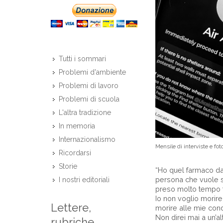
Tutti i sommari
Problemi d'ambiente
Problemi di lavoro
Problemi di scuola
L'altra tradizione
In memoria
Internazionalismo
Mensile di interviste e fot
Ricordarsi
Storie
“Ho quel farmaco d
persona che vuole sui
I nostri editoriali
preso molto tempo 
Io non voglio morir
Lettere,
morire alle mie cond
Non direi mai a un’
rubriche