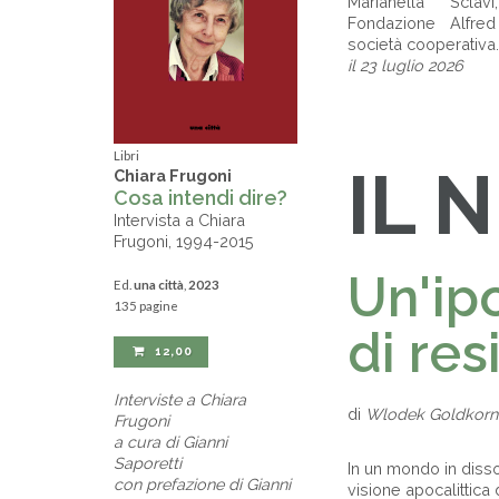
Marianella Scla
Fondazione Alfre
società cooperativa
il 23 luglio 2026
Libri
IL 
Chiara Frugoni
Cosa intendi dire?
Intervista a Chiara
Frugoni, 1994-2015
Un'ip
Ed.
una città
,
2023
135 pagine
di res
12,00
Interviste a Chiara
di
Wlodek Goldkorn
Frugoni
a cura di Gianni
Saporetti
In un mondo in diss
con prefazione di Gianni
visione apocalittica 