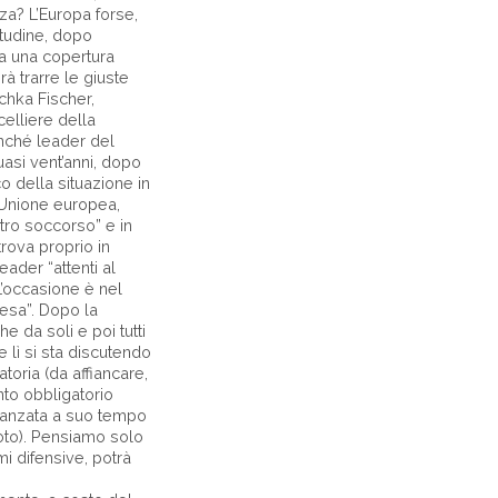
za? L’Europa forse,
etudine, dopo
a a una copertura
rà trarre le giuste
chka Fischer,
celliere della
nché leader del
uasi vent’anni, dopo
o della situazione in
l’Unione europea,
tro soccorso” e in
trova proprio in
eader “attenti al
’occasione è nel
fesa”. Dopo la
e da soli e poi tutti
 lì si sta discutendo
atoria (da affiancare,
nto obbligatorio
avanzata a suo tempo
uoto). Pensiamo solo
mi difensive, potrà