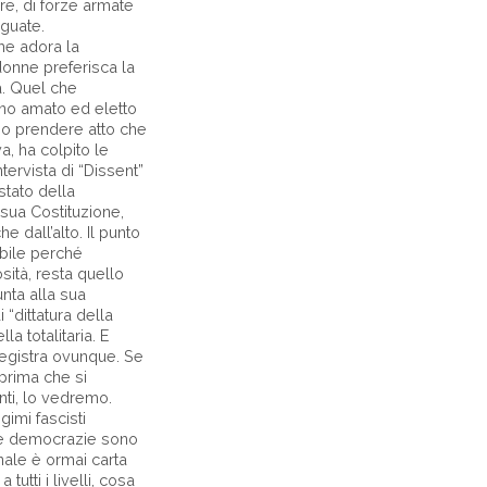
re, di forze armate
eguate.
he adora la
onne preferisca la
a. Quel che
ano amato ed eletto
o prendere atto che
a, ha colpito le
ervista di “Dissent”
stato della
sua Costituzione,
e dall’alto. Il punto
abile perché
sità, resta quello
unta alla sua
“dittatura della
a totalitaria. E
egistra ovunque. Se
 prima che si
anti, lo vedremo.
gimi fascisti
e democrazie sono
ionale è ormai carta
tutti i livelli, cosa