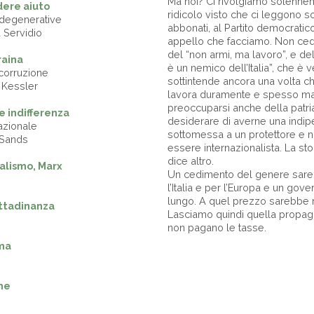
Ma noi? Ci rivolgiamo solenne
dere aiuto
ridicolo visto che ci leggono s
odegenerative
abbonati, al Partito democratico
a Servidio
appello che facciamo. Non ce
del “non armi, ma lavoro”, e de
raina
è un nemico dell’Italia”, che 
 corruzione
sottintende ancora una volta c
i Kessler
lavora duramente e spesso ma
preoccuparsi anche della patri
e indifferenza
desiderare di averne una indi
nazionale
sottomessa a un protettore e 
e Sands
essere internazionalista. La stor
dice altro.
alismo, Marx
Un cedimento del genere sare
i
l’Italia e per l’Europa e un go
lungo. A quel prezzo sarebbe 
ttadinanza
Lasciamo quindi quella propaga
non pagano le tasse.
ma
nne