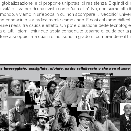
lobalizzazione, e di proporre un’ipotesi di resistenza. E quindi di
sità e il valore di una rivista come “una città”. No, non siamo alla
un mondo, viviamo in un’epoca in cui non scompare il “vecchio” univ
o conosciuto sta radicalmente cambiando. E così abbiamo difficolt
ire i nessi fra causa e effetto. Un po’ è questione delle tecnologie
a di tutti i giorni: chiunque abbia conseguito l’esame di guida per la
tore a scoppio, ma quanti di noi sono in grado di comprendere il f