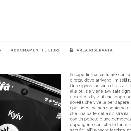
A
ABBONAMENTI E LIBRI
AREA RISERVATA
- - -
In copertina un cellulare con l
diretta, dove arrivano i missili r
Una signora ucraina che sta in It
alle pulizie viene avvisata ogni
è diretto a Kyiv, al che, dopo p
sorella che vive là per sapere 
ripetiamo, ma non sappiamo dar
che una parte della sinistra ital
con un popolo e una democraz
oppongono con tutte le forze, e
sacrifici, all’invasore fascista,