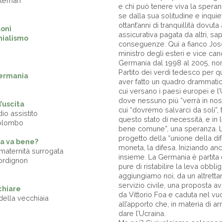
Bateman
e chi può tenere viva la speran
se dalla sua solitudine e inqui
ottant’anni di tranquillità dovut
loni
assicurativa pagata da altri, sap
nialismo
conseguenze. Qui a fianco Jos
ministro degli esteri e vice can
Germania dal 1998 al 2005, no
Partito dei verdi tedesco per q
Germania
aver fatto un quadro drammatic
cui versano i paesi europei e 
dove nessuno più “verrà in nos
d’uscita
cui “dovremo salvarci da soli”, 
io assistito
questo stato di necessità, e in l
 Colombo
bene comune”, una speranza. L
progetto della “unione della di
ra va bene?
moneta, la difesa. Iniziando anch
 maternità surrogata
insieme. La Germania è partita e
Bordignon
pure di ristabilire la leva obblig
aggiungiamo noi, da un altretta
servizio civile, una proposta 
chiare
da Vittorio Foa e caduta nel v
della vecchiaia
all’apporto che, in materia di ar
dare l’Ucraina.