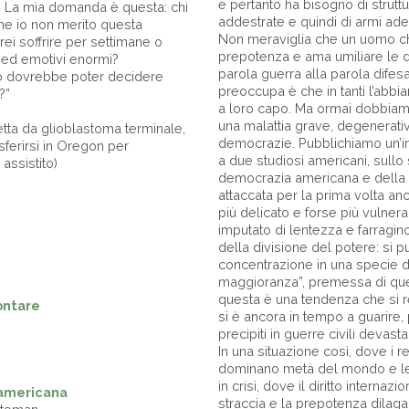
e pertanto ha bisogno di struttu
a. La mia domanda è questa: chi
addestrate e quindi di armi ad
i che io non merito questa
Non meraviglia che un uomo c
rei soffrire per settimane o
prepotenza e ama umiliare le d
ci ed emotivi enormi?
parola guerra alla parola difes
ro dovrebbe poter decidere
preoccupa è che in tanti l’abbi
?”
a loro capo. Ma ormai dobbiam
una malattia grave, degenerativ
ffetta da glioblastoma terminale,
democrazie. Pubblichiamo un’int
sferirsi in Oregon per
a due studiosi americani, sullo 
 assistito)
democrazia americana e della 
attaccata per la prima volta anch
più delicato e forse più vulner
imputato di lentezza e farragino
della divisione del potere: si p
concentrazione in una specie di 
maggioranza”, premessa di quell
questa è una tendenza che si r
rontare
si è ancora in tempo a guarire,
precipiti in guerre civili devast
In una situazione così, dove i re
dominano metà del mondo e l
in crisi, dove il diritto internaz
 americana
straccia e la prepotenza dilaga a 