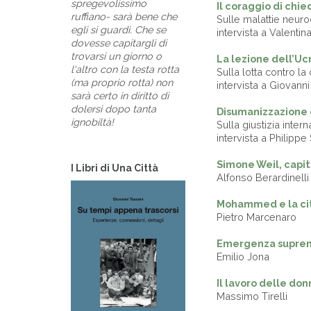
spregevolissimo
Il coraggio di chie
ruffiano- sarà bene che
Sulle malattie neur
egli si guardi. Che se
intervista a Valentin
dovesse capitargli di
trovarsi un giorno o
La lezione dell’Uc
l'altro con la testa rotta
Sulla lotta contro la
(ma proprio rotta) non
intervista a Giovann
sarà certo in diritto di
dolersi dopo tanta
Disumanizzazione 
ignobiltà!
Sulla giustizia inter
- - -
intervista a Philipp
Simone Weil, capit
I Libri di Una Città
Alfonso Berardinell
Mohammed e la ci
Pietro Marcenaro
Emergenza supre
Emilio Jona
Il lavoro delle do
Massimo Tirelli