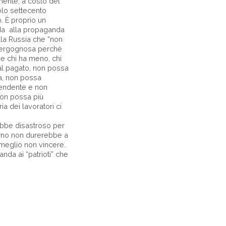
mente, a costo del
olo settecento
. È proprio un
da alla propaganda
lla Russia che “non
è vergognosa perché
he chi ha meno, chi
l pagato, non possa
a, non possa
pendente e non
non possa più
ia dei lavoratori ci
bbe disastroso per
verno non durerebbe a
meglio non vincere.
nda ai “patrioti” che