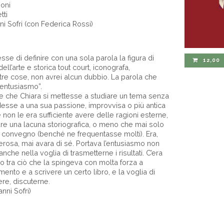
goni
tti
ni Sofri (con Federica Rossi)
se di definire con una sola parola la figura di
12,00
ell’arte e storica tout court, iconografa,
ltre cose, non avrei alcun dubbio. La parola che
“entusiasmo”.
e che Chiara si mettesse a studiare un tema senza
esse a una sua passione, improvvisa o più antica
non le era sufficiente avere delle ragioni esterne,
are una lacuna storiografica, o meno che mai solo
n convegno (benché ne frequentasse molti). Era,
nerosa, mai avara di sé. Portava l’entusiasmo non
nche nella voglia di trasmetterne i risultati. C’era
 tra ciò che la spingeva con molta forza a
ento e a scrivere un certo libro, e la voglia di
ere, discuterne.
anni Sofri)