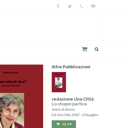
Facebook
Twitter
+39
unacitta@unacitta.o
0543
21422
Altre Pubblicazioni
redazione Una Città
Lo chopin partiva
storie di donne
Ed. Una Città, 2007 - 256 pagine
15,00