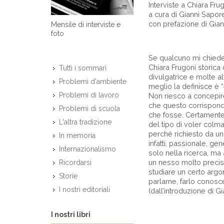
Interviste a Chiara Fru
a cura di Gianni Sapore
con prefazione di Gian
Mensile di interviste e
foto
Se qualcuno mi chiedes
Chiara Frugoni storica d
Tutti i sommari
divulgatrice e molte a
Problemi d'ambiente
meglio la definisce è 
Problemi di lavoro
Non riesco a concepir
che questo corrispond
Problemi di scuola
che fosse. Certamente 
L'altra tradizione
del tipo di voler colm
perché richiesto da u
In memoria
infatti, passionale, ge
Internazionalismo
solo nella ricerca, ma a
un nesso molto preciso
Ricordarsi
studiare un certo argom
Storie
parlarne, farlo conosc
I nostri editoriali
(dall’introduzione di Gi
I nostri libri