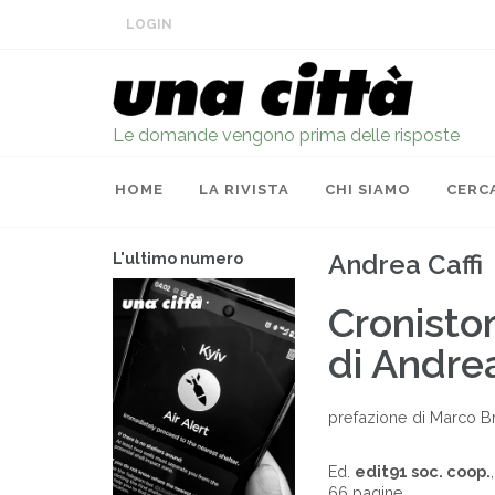
LOGIN
Le domande vengono prima delle risposte
HOME
LA RIVISTA
CHI SIAMO
CERC
Andrea Caffi
L'ultimo numero
Cronistor
di Andrea
prefazione di Marco B
Ed.
edit91 soc. coop.
66 pagine