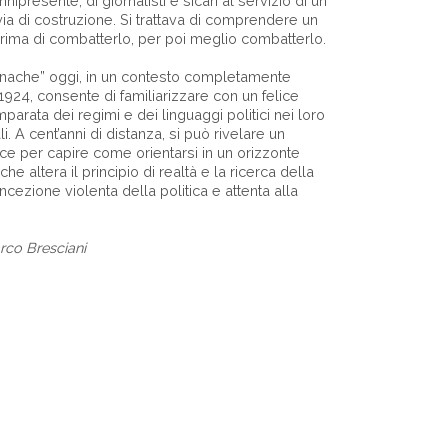
ipresente, di giornalisti e sicari al servizio di un
 via di costruzione. Si trattava di comprendere un
ima di combatterlo, per poi meglio combatterlo.
nache” oggi, in un contesto completamente
1924, consente di familiarizzare con un felice
mparata dei regimi e dei linguaggi politici nei loro
li. A cent’anni di distanza, si può rivelare un
e per capire come orientarsi in un orizzonte
e altera il principio di realtà e la ricerca della
oncezione violenta della politica e attenta alla
arco Bresciani