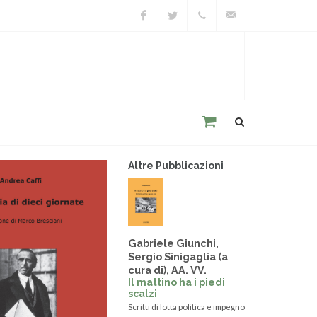
Facebook
Twitter
+39
unacitta@unacitta.o
0543
21422
Altre Pubblicazioni
Gabriele Giunchi,
Sergio Sinigaglia (a
cura di), AA. VV.
Il mattino ha i piedi
scalzi
Scritti di lotta politica e impegno