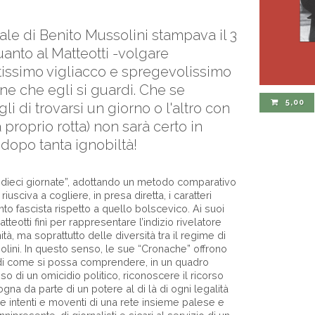
le di Benito Mussolini stampava il 3
anto al Matteotti -volgare
otissimo vigliacco e spregevolissimo
ene che egli si guardi. Che se
5,00
i di trovarsi un giorno o l'altro con
a proprio rotta) non sarà certo in
i dopo tanta ignobiltà!
di dieci giornate”, adottando un metodo comparativo
 riusciva a cogliere, in presa diretta, i caratteri
ento fascista rispetto a quello bolscevico. Ai suoi
atteotti finì per rappresentare l’indizio rivelatore
ità, ma soprattutto delle diversità tra il regime di
olini. In questo senso, le sue “Cronache” offrono
di come si possa comprendere, in un quadro
so di un omicidio politico, riconoscere il ricorso
na da parte di un potere al di là di ogni legalità
re intenti e moventi di una rete insieme palese e