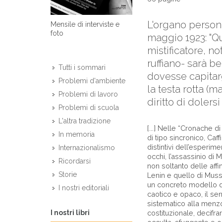
L'organo persona
Mensile di interviste e
foto
maggio 1923: "Qu
mistificatore, n
ruffiano- sarà b
Tutti i sommari
dovesse capitargl
Problemi d'ambiente
la testa rotta (m
Problemi di lavoro
diritto di dolers
Problemi di scuola
L'altra tradizione
[...] Nelle “Cronache 
In memoria
di tipo sincronico, Caffi
distintivi dell’esperim
Internazionalismo
occhi, l’assassinio di M
Ricordarsi
non soltanto delle affin
Storie
Lenin e quello di Muss
un concreto modello 
I nostri editoriali
caotico e opaco, il sen
sistematico alla menzog
I nostri libri
costituzionale, decifra