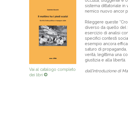
occulta, sfuggente e onn
sistema dittatoriale in
nemico nuovo ancor pr
Rileggere queste “Cro
diverso da quello del 
esercizio di analisi co
specifici contesti socia
esempio ancora efficac
saturo di propaganda, ch
verità, legittima una c
giustizia e alla libertà.
Vai al catalogo completo
dall’introduzione di M
dei libri