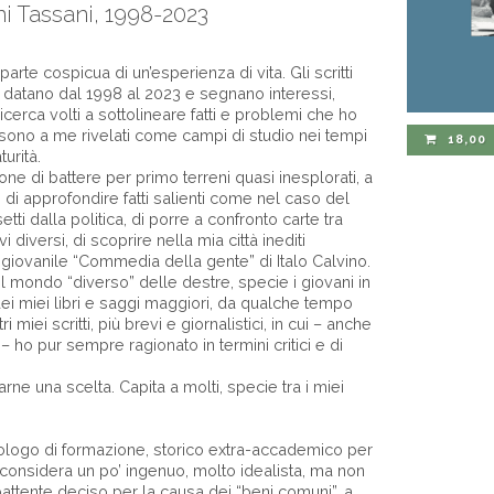
nni Tassani, 1998-2023
arte cospicua di un’esperienza di vita. Gli scritti
ne datano dal 1998 al 2023 e segnano interessi,
icerca volti a sottolineare fatti e problemi che ho
i sono a me rivelati come campi di studio nei tempi
18,00
urità.
ne di battere per primo terreni quasi inesplorati, a
 di approfondire fatti salienti come nel caso del
tti dalla politica, di porre a confronto carte tra
vi diversi, di scoprire nella mia città inediti
a giovanile “Commedia della gente” di Italo Calvino.
 mondo “diverso” delle destre, specie i giovani in
 dei miei libri e saggi maggiori, da qualche tempo
i miei scritti, più brevi e giornalistici, in cui – anche
– ho pur sempre ragionato in termini critici e di
rne una scelta. Capita a molti, specie tra i miei
iologo di formazione, storico extra-accademico per
 considera un po’ ingenuo, molto idealista, ma non
battente deciso per la causa dei “beni comuni”, a