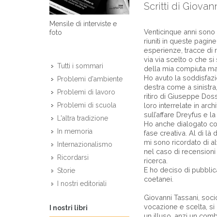
Scritti di Giova
Mensile di interviste e
Venticinque anni sono p
foto
riuniti in queste pagi
esperienze, tracce di r
via via scelto o che s
Tutti i sommari
della mia compiuta mat
Ho avuto la soddisfazio
Problemi d'ambiente
destra come a sinistra,
Problemi di lavoro
ritiro di Giuseppe Dosse
loro interrelate in archi
Problemi di scuola
sull’affare Dreyfus e l
L'altra tradizione
Ho anche dialogato col
In memoria
fase creativa. Al di là
mi sono ricordato di altr
Internazionalismo
nel caso di recensioni 
Ricordarsi
ricerca.
E ho deciso di pubblica
Storie
coetanei.
I nostri editoriali
Giovanni Tassani, soc
vocazione e scelta, si
I nostri libri
un illuso, anzi un com