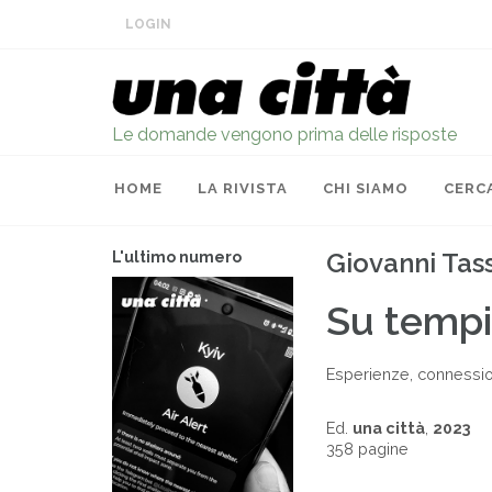
LOGIN
Le domande vengono prima delle risposte
HOME
LA RIVISTA
CHI SIAMO
CERC
Giovanni Tas
L'ultimo numero
Su tempi
Esperienze, connession
Ed.
una città
,
2023
358 pagine