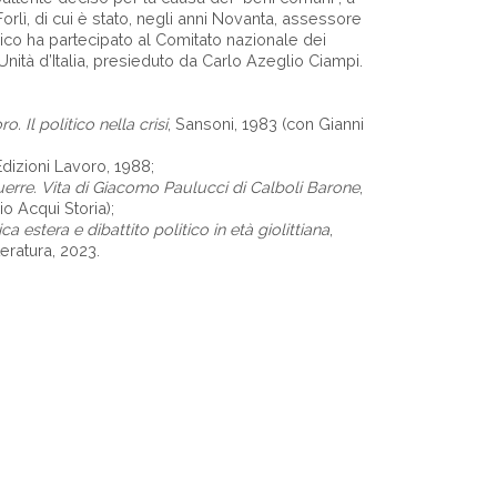
 Forlì, di cui è stato, negli anni Novanta, assessore
rico ha partecipato al Comitato nazionale dei
’Unità d’Italia, presieduto da Carlo Azeglio Ciampi.
. Il politico nella crisi
, Sansoni, 1983 (con Gianni
Edizioni Lavoro, 1988;
erre. Vita di Giacomo Paulucci di Calboli Barone
,
o Acqui Storia);
a estera e dibattito politico in età giolittiana
,
teratura, 2023.