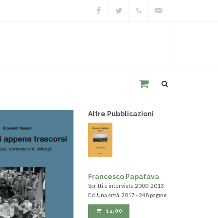
Facebook
Twitter
+39
unacitta@unacitta.o
0543
21422
Altre Pubblicazioni
Francesco Papafava
Scritti e interviste 2000-2013
Ed. Una città, 2017 - 248 pagine
12,00