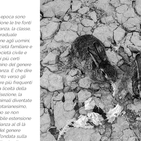
a epoca sono
one le tre fonti
anza, la classe,
 graduale
ne agli uomini,
ietà familiare e
cietà civile e
 più certi
mino del genere
nza. E che dire
to verso gli
re più frequenti
 liceità della
isezione, la
nimali diventate
etarianesimo,
no se non
bile estensione
anza al di là
 del genere
fondata sulla