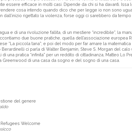
 essere efficace in molti casi. Dipende da chi si ha davanti. Issa l
ndere cosa intendo quando dico che per legge io non sono uguale a
n dall’inizio rigettato la violenza, forse oggi ci sarebbero da tempo
gua e di una rivoluzione fallita, di un mestiere “incredibile”, la ma
raccontiamo due buone pratiche, quella dell’associazione europe
ivese “La piccola tana”; e poi del modo per far amare la matematica
o Berardinelli ci parla di Walter Benjamin, Steve S. Morgan del calo
li di una pratica “infinita” per un reddito di cittadinanza, Matteo Lo P
a Greenwood di una casa da sogno e del sogno di una casa.
estione del genere
raldo
ne Refugees Welcome
sicco