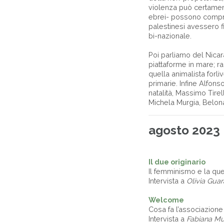
violenza può certamente
ebrei- possono compre
palestinesi avessero fi
bi-nazionale.
Poi parliamo del Nicara
piattaforme in mare; 
quella animalista forl
primarie. Infine Alfons
natalità, Massimo Tirel
Michela Murgia, Belon
agosto 2023
Il due originario
Il femminismo e la qu
Intervista a
Olivia Gua
Welcome
Cosa fa l’associazio
Intervista a
Fabiana Mu