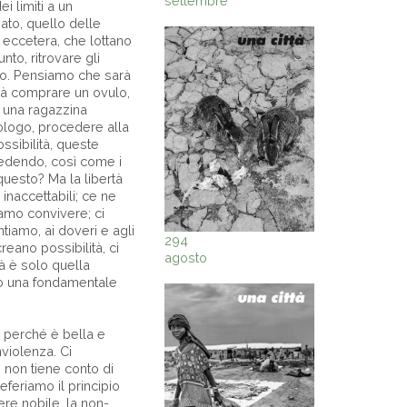
settembre
i limiti a un
ato, quello delle
a eccetera, che lottano
nto, ritrovare gli
ano. Pensiamo che sarà
trà comprare un ovulo,
i una ragazzina
ologo, procedere alla
ssibilità, queste
ccedendo, così come i
questo? Ma la libertà
 inaccettabili; ce ne
iamo convivere; ci
entiamo, ai doveri e agli
294
reano possibilità, ci
agosto
tà è solo quella
ovo una fondamentale
o perché è bella e
violenza. Ci
 non tiene conto di
eferiamo il principio
re nobile, la non-