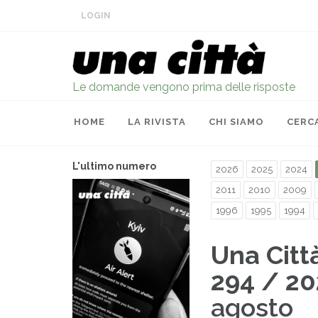
LOGIN
Le domande vengono prima delle risposte
HOME
LA RIVISTA
CHI SIAMO
CERC
L'ultimo numero
2026
2025
2024
2011
2010
2009
1996
1995
1994
Una Citt
294 / 20
agosto