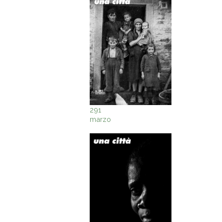
291
marzo