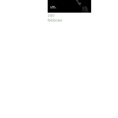
290
febbraio