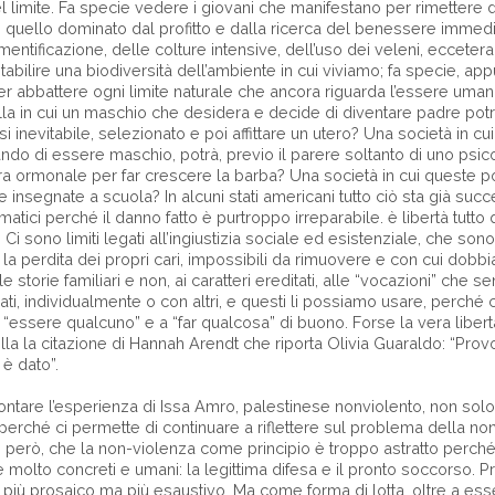
l limite. Fa specie vedere i giovani che manifestano per rimettere de
quello dominato dal profitto e dalla ricerca del benessere immedi
entificazione, delle colture intensive, dell’uso dei veleni, ecceter
tabilire una biodiversità dell’ambiente in cui viviamo; fa specie, appu
er abbattere ogni limite naturale che ancora riguarda l’essere um
lla in cui un maschio che desidera e decide di diventare padre po
 inevitabile, selezionato e poi affittare un utero? Una società in cu
do di essere maschio, potrà, previo il parere soltanto di uno psic
a ormonale per far crescere la barba? Una società in cui queste po
e insegnate a scuola? In alcuni stati americani tutto ciò sta già su
atici perché il danno fatto è purtroppo irreparabile. è libertà tutto 
 Ci sono limiti legati all’ingiustizia sociale ed esistenziale, che sono
 la perdita dei propri cari, impossibili da rimuovere e con cui dobb
lle storie familiari e non, ai caratteri ereditati, alle “vocazioni” che s
dati, individualmente o con altri, e questi li possiamo usare, perché c
a “essere qualcuno” e a “far qualcosa” di buono. Forse la vera liber
lla la citazione di Hannah Arendt che riporta Olivia Guaraldo: “Pr
 è dato”.
ontare l’esperienza di Issa Amro, palestinese nonviolento, non sol
erché ci permette di continuare a riflettere sul problema della non
però, che la non-violenza come principio è troppo astratto perché
ce molto concreti e umani: la legittima difesa e il pronto soccorso. Pr
più prosaico ma più esaustivo. Ma come forma di lotta, oltre a esse