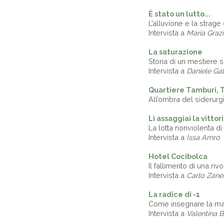
È
stato un lutto...
L’alluvione e la strage
Intervista a
Maria Grazi
La saturazione
Storia di un mestiere s
Intervista a
Daniele Gal
Quartiere Tamburi, 
All’ombra del siderurg
Lì assaggiai la vittor
La lotta nonviolenta d
Intervista a
Issa Amro
Hotel Cocibolca
Il fallimento di una riv
Intervista a
Carlo Zane
La radice di -1
Come insegnare la ma
Intervista a
Valentina 