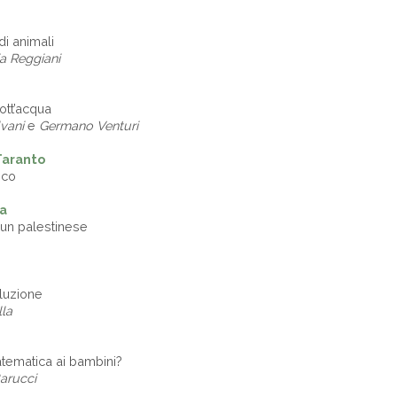
 di animali
a Reggiani
ott’acqua
vani
e
Germano Venturi
Taranto
ico
ia
i un palestinese
oluzione
lla
tematica ai bambini?
Barucci