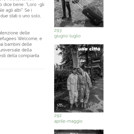
o dice bene: “Loro -gli
gli altri”. Se i
 due stati o uno solo,
293
nutenzione delle
giugno-luglio
a Refugees Welcome, e
 ai bambini delle
 universale della
resti della compianta
292
aprile-maggio