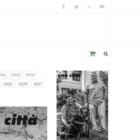
Facebook
Twitter
+39
unacitta@unacitta.o
0543
21422
014
2013
2012
1999
1998
1997