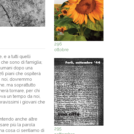
296
ottobre
 e a tutti quelli
, che sono di famiglia;
er umani dopo una
 26 piani che ospiterà
me noi, dovremmo
ane, ma soprattutto
nerà tornare, per chi
eva un tempo da noi,
ravissimi i giovani che
entendo anche altre
sare più la parola
295
una cosa ci sentiamo di