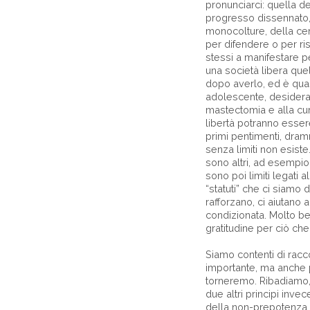
pronunciarci: quella de
progresso dissennato, 
monocolture, della cem
per difendere o per ris
stessi a manifestare p
una società libera que
dopo averlo, ed è quasi
adolescente, desideran
mastectomia e alla cur
libertà potranno esser
primi pentimenti, dramm
senza limiti non esiste.
sono altri, ad esempio
sono poi limiti legati a
“statuti” che ci siamo 
rafforzano, ci aiutano 
condizionata. Molto be
gratitudine per ciò che
Siamo contenti di racc
importante, ma anche p
torneremo. Ribadiamo, 
due altri principi inve
della non-prepotenza, 