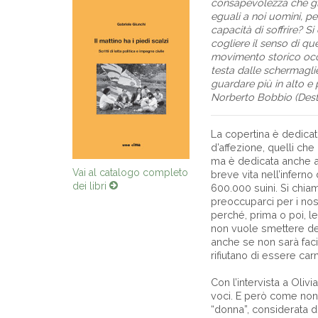
consapevolezza che gl
eguali a noi uomini, p
capacità di soffrire? S
cogliere il senso di q
movimento storico occ
testa dalle schermagli
guardare più in alto e 
Norberto Bobbio (Destra
La copertina è dedicata 
d’affezione, quelli che
ma è dedicata anche a t
breve vita nell’inferno
Vai al catalogo completo
600.000 suini. Si chia
dei libri
preoccuparci per i nost
perché, prima o poi, le
non vuole smettere del
anche se non sarà faci
rifiutano di essere carn
Con l’intervista a Oli
voci. E però come non 
“donna”, considerata d