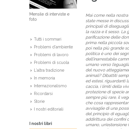
Mensile di interviste e
Mai come nella nostr
foto
state messe in discussi
principali di diseguagli
la razza e il sesso. La
parificazione delle don
Tutti i sommari
prima nella piccola soc
Problemi d'ambiente
poi nella più grande so
politica è uno dei segni
Problemi di lavoro
dell’inarrestabile cam
Problemi di scuola
umano verso l’eguaglia
del nuovo atteggiamen
L'altra tradizione
animali? Dibattiti semp
In memoria
ed estesi, riguardanti la
Internazionalismo
caccia, i limiti della viv
protezione di specie a
Ricordarsi
sempre più rare, il veg
Storie
che cosa rappresenta
avvisaglie di una possi
I nostri editoriali
del principio di eguagli
addirittura dei confini
I nostri libri
umano, un’estensione 