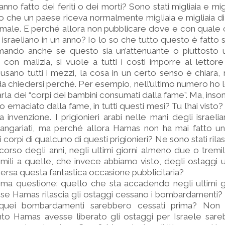
nno fatto dei feriti o dei morti? Sono stati migliaia e mig
o che un paese riceva normalmente migliaia e migliaia di 
rmale. E perché allora non pubblicare dove e con quale
io israeliano in un anno? Io lo so che tutto questo è fatt
mando anche se questo sia un’attenuante o piuttosto u
con malizia, si vuole a tutti i costi imporre al lettor
 usano tutti i mezzi, la cosa in un certo senso è chiara,
da chiedersi perché. Per esempio, nell’ultimo numero ho le
parla dei “corpi dei bambini consumati dalla fame”. Ma, inso
 emaciato dalla fame, in tutti questi mesi? Tu l’hai visto
 invenzione. I prigionieri arabi nelle mani degli israelia
, angariati, ma perché allora Hamas non ha mai fatto u
orpi di qualcuno di questi prigionieri? Ne sono stati rilasc
l corso degli anni, negli ultimi giorni almeno due o tremi
 simili a quelle, che invece abbiamo visto, degli ostaggi 
ersa questa fantastica occasione pubblicitaria?
tima questione: quello che sta accadendo negli ultimi g
se Hamas rilascia gli ostaggi cessano i bombardamenti?
quei bombardamenti sarebbero cessati prima? Non 
 Hamas avesse liberato gli ostaggi per Israele sare