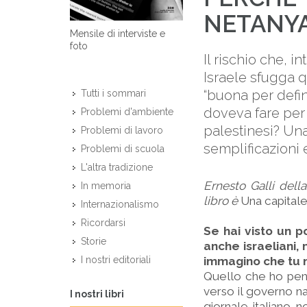
NETANY
Mensile di interviste e
foto
Il rischio che, i
Israele sfugga q
“buona per defin
Tutti i sommari
doveva fare per l
Problemi d'ambiente
palestinesi? Un
Problemi di lavoro
semplificazioni 
Problemi di scuola
L'altra tradizione
Ernesto Galli della
In memoria
libro è
Una capitale
Internazionalismo
Ricordarsi
Se hai visto un po
Storie
anche israeliani, 
immagino che tu no
I nostri editoriali
Quello che ho pensat
verso il governo na
I nostri libri
giornale italiano 