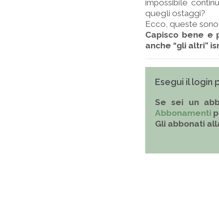
impossibile conti
quegli ostaggi?
Ecco, queste sono 
Capisco bene e p
anche “gli altri” i
Esegui il login
Se sei un abb
Abbonamenti
p
Gli abbonati al