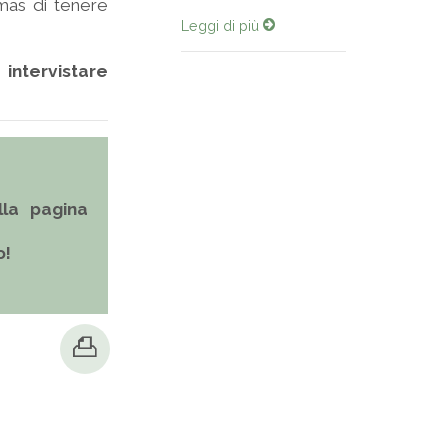
mas di tenere
Leggi di più
intervistare
la pagina
o!