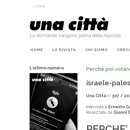
LOGIN
Le domande vengono prima delle risposte
HOME
LA RIVISTA
CHI SIAMO
CERC
L'ultimo numero
Perché poi vota
israele-pales
Una Città
n°
307 / 20
Intervista a
Ernesto Ga
Realizzata da
Gianni 
PERCHE'