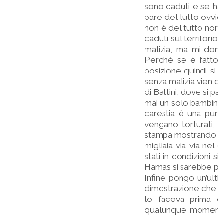
sono caduti e se ha
pare del tutto ovvi
non è del tutto no
caduti sul territor
malizia, ma mi do
Perché se è fatto 
posizione quindi si
senza malizia vien 
di Battini, dove si 
mai un solo bambino
carestia è una pura
vengano torturati
stampa mostrando i c
migliaia via via ne
stati in condizioni
Hamas si sarebbe p
Infine pongo un’ul
dimostrazione che 
lo faceva prima 
qualunque momento