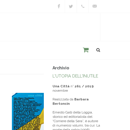
Facebook
Twitter
+39
unacitta@unacitta.o
0543
21422
Archivio
L'UTOPIA DELL'INUTILE
Una Città
n°
261 / 2019
novembre
Realizzata da
Barbara
Bertoncin
Ernesto Galli della Loggia,
storico ed editorialista del
“Corriere della Sera”, è autore
di numerosi volumi, tra cui: La
morte della patria (1996),