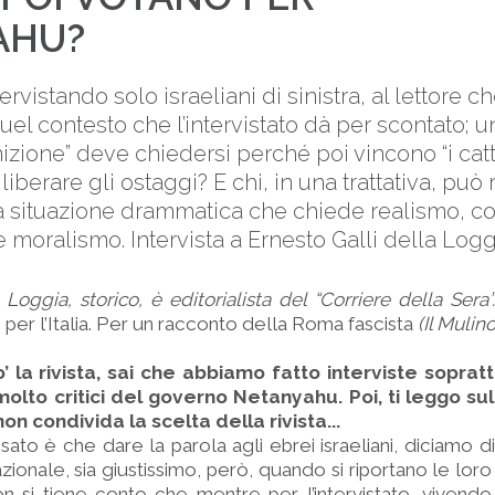
AHU?
ntervistando solo israeliani di sinistra, al lettore c
uel contesto che l’intervistato dà per scontato; un
izione” deve chiedersi perché poi vincono “i catti
iberare gli ostaggi? E chi, in una trattativa, può
a situazione drammatica che chiede realismo, c
e moralismo. Intervista a Ernesto Galli della Logg
 Loggia, storico, è editorialista del “Corriere della Sera”
 per l’Italia. Per un racconto della Roma fascista
(Il Mulino
’ la rivista, sai che abbiamo fatto interviste sopratt
molto critici del governo Netanyahu. Poi, ti leggo sul
n condivida la scelta della rivista...
o è che dare la parola agli ebrei israeliani, diciamo di si
zionale, sia giustissimo, però, quando si riportano le loro
non si tiene conto che mentre per l’intervistato, vivend