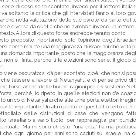
na serie di cose sono scontate, invece per il lettore itali
riva soltanto la critica che gli intervistati fanno al loro 
 anche nella valutazione delle sue parole da parte del l
orse diversa da quella che ne avrebbe invece un lettore 
ntesto. Allora di questo forse andrebbe tenuto conto.
o proposito, riportando solo l’opinione degli israeliani d
dersi come mai c’è una maggioranza di israeliani che vota 
na domanda importante, posto che la maggioranza degli 
 non è finta, perché lì le elezioni sono serie, il gioco
to.
 viene oscurato: si dà per scontato, cioè, che non si po
che l’essere a favore di Netanyahu è di per sé privo di 
ono forse anche delle buone ragioni per chi sostiene Ne
 forza, perché, lo ripeto, in quelle elezioni non c’è coaz
rtito unico di Netanyahu che alle urne porta elettori irregim
unto importante. Un altro punto è questo: ho letto con i
ttagliato delle distruzioni di case che vengono fatte 
ito israeliano a vario titolo, per rappresaglia, per puniz
ntuale. Ma mi sono chiesto: “una città” ha mai pubblic
li che ogni giorno per anni sono caduti su Israele, ha 