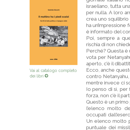
israeliano, tutta u
per nulla. A loro ar
crea uno squilibrio
ha un’impressione f
è informato del co
Poi, sempre a quest
rischia di non chie
Perché? Questa è u
vota per Netanyahu
aperto, c’è il dibatti
Ecco, anche questo
Vai al catalogo completo
contro Netanyahu, 
dei libri
mentre invece ci s
Io penso di sì, per
forza, non c’è il pa
Questo è un primo p
l’elenco molto de
occupati dall’eserc
Un elenco molto pu
puntuale dei missi