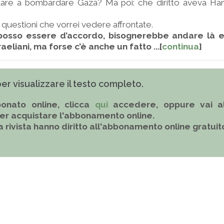
nuare a bombardare Gaza? Ma poi: che diritto aveva Ha
questioni che vorrei vedere affrontate.
osso essere d’accordo, bisognerebbe andare là e 
sraeliani, ma forse c’è anche un fatto ...[
continua
]
 per visualizzare il testo completo.
onato online, clicca
qui
accedere, oppure vai al
er acquistare l'abbonamento online.
la rivista hanno diritto all'abbonamento online gratuit