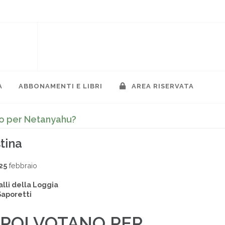
A
ABBONAMENTI E LIBRI
AREA RISERVATA
no per Netanyahu?
tina
25
febbraio
lli della Loggia
Saporetti
 POI VOTANO PER