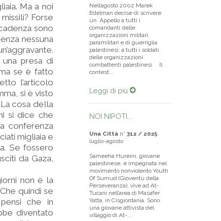
liaia. Ma a noi
Nell’agosto 2002 Marek
Edelman decise di scrivere
missili? Forse
un Appello a tutti i
 cadenza sono
comandanti delle
organizzazioni militari,
o senza nessuna
paramilitari e di guerriglia
n’aggravante.
palestinesi; a tutti i soldati
delle organizzazioni
e una presa di
combattenti palestinesi. Il
 ma se è fatto
contest...
tto l’articolo
Leggi di più
mma, si è visto
? La cosa della
ni si dice che
NOI NIPOTI...
na conferenza
Una Città
n°
312 / 2025
iati migliaia e
luglio-agosto
la. Se fossero
Sameeha Hureini, giovane
usciti da Gaza,
palestinese, è impegnata nel
movimento nonviolento Youth
Of Sumud (Gioventù della
iorni non è la
Perseveranza), vive ad At-
 Che quindi se
Tucani nell’area di Masafer
pensi che in
Yatta, in Cisgiordania. Sono
una giovane attivista del
bbe diventato
villaggio di At-...