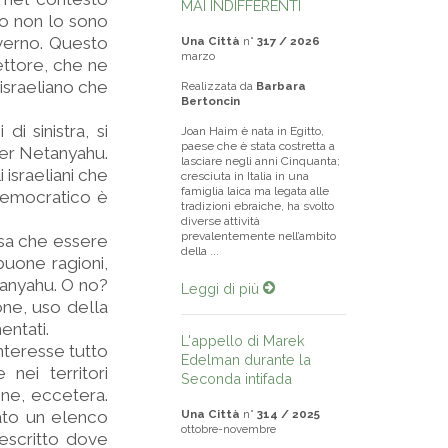
MAI INDIFFERENTI
ano non lo sono
governo. Questo
Una Città
n°
317 / 2026
marzo
ettore, che ne
israeliano che
Realizzata da
Barbara
Bertoncin
i sinistra, si
Joan Haim è nata in Egitto,
paese che è stata costretta a
per Netanyahu.
lasciare negli anni Cinquanta;
israeliani che
cresciuta in Italia in una
famiglia laica ma legata alle
 democratico è
tradizioni ebraiche, ha svolto
diverse attività
prevalentemente nell’ambito
ssa che essere
della ...
buone ragioni,
tanyahu. O no?
Leggi di più
ione, uso della
entati.
L'appello di Marek
nteresse tutto
Edelman durante la
nei territori
Seconda intifada
ione, eccetera.
ato un elenco
Una Città
n°
314 / 2025
ottobre-novembre
descritto dove