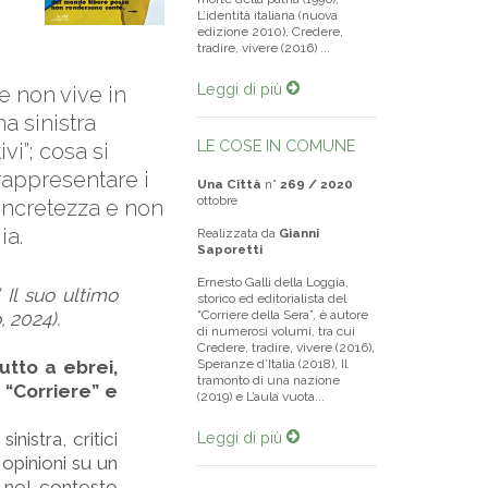
L’identità italiana (nuova
edizione 2010), Credere,
tradire, vivere (2016) ...
Leggi di più
he non vive in
a sinistra
LE COSE IN COMUNE
vi”; cosa si
 rappresentare i
Una Città
n°
269 / 2020
ottobre
oncretezza e non
ia.
Realizzata da
Gianni
Saporetti
Ernesto Galli della Loggia,
. Il suo ultimo
storico ed editorialista del
“Corriere della Sera”, è autore
, 2024).
di numerosi volumi, tra cui
Credere, tradire, vivere (2016),
utto a ebrei,
Speranze d’Italia (2018), Il
tramonto di una nazione
 “Corriere” e
(2019) e L’aula vuota...
nistra, critici
Leggi di più
 opinioni su un
o nel contesto