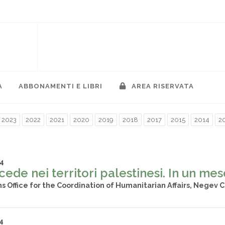
A
ABBONAMENTI E LIBRI
AREA RISERVATA
2023
2022
2021
2020
2019
2018
2017
2015
2014
2
24
ede nei territori palestinesi. In un mes
s Office for the Coordination of Humanitarian Affairs, Negev 
4