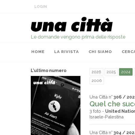
LOGIN
Le domande vengono prima delle risposte
HOME
LA RIVISTA
CHI SIAMO
CERC
L'ultimo numero
2026
2025
2024
2006
Una Città n°
306 / 20
Quel che succ
3 foto -
United Nation
Israele-Palestina
Una Città n°
304 / 202