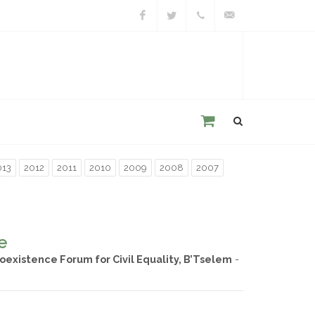
Facebook
Twitter
+39
unacitta@unacitta.o
0543
21422
013
2012
2011
2010
2009
2008
2007
e
Coexistence Forum for Civil Equality, B’Tselem
-