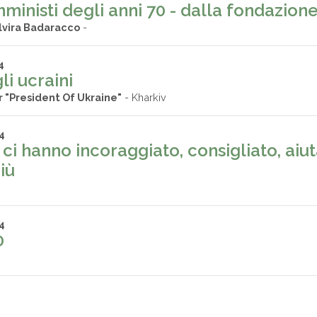
ministi degli anni 70 - dalla fondazion
lvira Badaracco
-
4
i ucraini
r "President Of Ukraine"
- Kharkiv
4
 ci hanno incoraggiato, consigliato, ai
iù
4
0