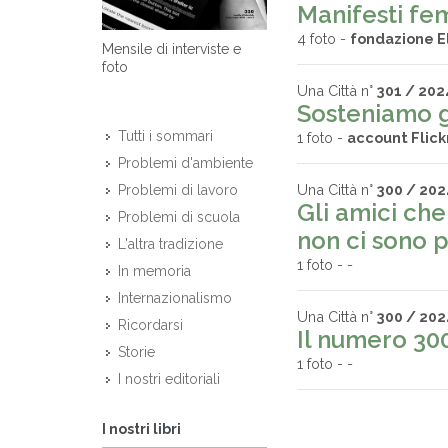
Manifesti fem
4 foto -
fondazione E
Mensile di interviste e
foto
Una Città n°
301 / 202
Sosteniamo gl
Tutti i sommari
1 foto -
account Flick
Problemi d'ambiente
Una Città n°
300 / 202
Problemi di lavoro
Gli amici che
Problemi di scuola
non ci sono p
L'altra tradizione
1 foto -
-
In memoria
Internazionalismo
Una Città n°
300 / 202
Ricordarsi
Il numero 30
Storie
1 foto -
-
I nostri editoriali
I nostri libri