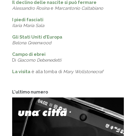
Il declino delle nascite si può fermare
Alessandro Rosina
e
Marcantonio Caltabiano
I piedi fasciati
Ilaria Maria Sala
Gli Stati Uniti d’Europa
Belona Greenwood
Campo di ebrei
Di
Giacomo Debenedetti
La visita
è alla tomba di
Mary Wollstonecraf
L'ultimo numero