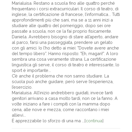
Marialuisa. Restano a scuola fino alle quattro perché
frequentano i corsi extracurriculari. Il corso di teatro, di
inglese, la certificazione di francese, l’informatica... Tutti
approfondimenti più che sani, ma se a 11 anni inizi a
studiare alle quattro del pomeriggio, dopo sei ore
passate a scuola, non ce la fai proprio fisicamente.
Daniela. Avrebbero bisogno di stare all’aperto, andare
al parco, farsi una passeggiata, prendere un gelato
con gli amici. Io l’ho detto ai miei: "Dovete avere anche
del tempo libero”. Hanno risposto: "Eh, magari!”. A loro
sembra una cosa veramente strana. La certificazione
linguistica gli serve, il corso di teatro è interessante, lo
sport è importante...
C’è anche il problema che non sanno studiare. La
scuola può anche guidare, però serve l’esperienza,
l’esercizio.
Marialuisa. All’inizio andrebbero guidati, invece tanti
genitori arrivano a casa molto tardi, non ce la fanno. A
volte iniziano a fare i compiti con la mamma dopo
cena, alle nove e mezza, come raccontano i miei
allievi...
È apprezzabile lo sforzo di una ma ...[
continua
]