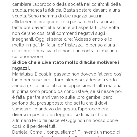
cambiare l’approccio della società nei confronti della
scuola, manca la fiducia. Basta sostare davanti a una
scuola. Sono mamma di due ragazzi avuti in
affidamento, ora grandi, e in passato ho trascorso
tante ore davanti alle scuole ad aspettarli. Una volta
non c’erano così tanti commenti negativi sugli
insegnanti. Oggi si sente dire: "Adesso entro e lo
metto in riga”. Mi fa un po’ tristezza. Io penso a una
relazione educativa che non è un contratto, ma una
collaborazione.
Si dice che è diventato molto difficile motivare i
ragazzi.
Marialuisa. È così. In passato non dovevo faticare così
tanto per suscitare il loro interesse, adesso li vedo
annoiati, si fa tanta fatica ad appassionarli alla materia.
In prima sono proprio da conquistare, se si riesce poi
è fatta, per tre anni vanno sulle loro gambe; però
partono dal presupposto che sei tu che li devi
stimolare. Io andavo dai gesuiti, l’approccio era
diverso: questo è da leggere, se ti piace, bene,
altrimenti te lo fai piacere! Oggi non mi posso porre
così, o li perderei tutti.
Daniela. Come li conquistiamo? Ti inventi un modo di