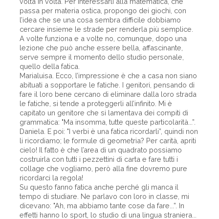
volta in volta. Per interessarli alla matematica, che
passa per materia ostica, propongo dei giochi, con
l’idea che se una cosa sembra difficile dobbiamo
cercare insieme le strade per renderla più semplice.
A volte funziona e a volte no, comunque, dopo una
lezione che può anche essere bella, affascinante,
serve sempre il momento dello studio personale,
quello della fatica.
Marialuisa. Ecco, l’impressione è che a casa non siano
abituati a sopportare le fatiche. I genitori, pensando di
fare il loro bene cercano di eliminare dalla loro strada
le fatiche, si tende a proteggerli all’infinito. Mi è
capitato un genitore che si lamentava dei compiti di
grammatica: "Ma insomma, tutte queste particolarità...”.
Daniela. E poi: "I verbi è una fatica ricordarli”, quindi non
li ricordiamo; le formule di geometria? Per carità, apriti
cielo! Il fatto è che l’area di un quadrato possiamo
costruirla con tutti i pezzettini di carta e fare tutti i
collage che vogliamo, però alla fine dovremo pure
ricordarci la regola!
Su questo fanno fatica anche perché gli manca il
tempo di studiare. Ne parlavo con loro in classe, mi
dicevano: "Ah, ma abbiamo tante cose da fare...”. In
effetti hanno lo sport, lo studio di una lingua straniera...