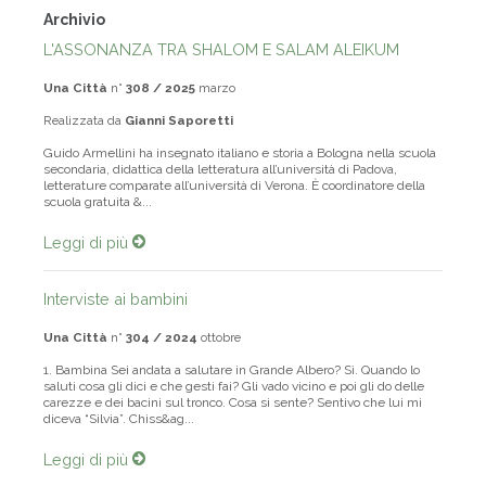
Archivio
L'ASSONANZA TRA SHALOM E SALAM ALEIKUM
Una Città
n°
308 / 2025
marzo
Realizzata da
Gianni Saporetti
Guido Armellini ha insegnato italiano e storia a Bologna nella scuola
secondaria, didattica della letteratura all’università di Padova,
letterature comparate all’università di Verona. È coordinatore della
scuola gratuita &...
Leggi di più
Interviste ai bambini
Una Città
n°
304 / 2024
ottobre
1. Bambina Sei andata a salutare in Grande Albero? Sì. Quando lo
saluti cosa gli dici e che gesti fai? Gli vado vicino e poi gli do delle
carezze e dei bacini sul tronco. Cosa si sente? Sentivo che lui mi
diceva “Silvia”. Chiss&ag...
Leggi di più