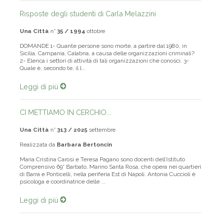
Risposte degli studenti di Carla Melazzini
Una Città
n°
35 / 1994
ottobre
DOMANDE 1- Quante persone sono morte, a partire dal 1980, in
Sicilia, Campania, Calabria, a causa delle organizzazioni criminali?
2- Elenca i settori di attività di tali organizzazioni che conosci. 3-
Quale è, secondo te, il l...
Leggi di più
CI METTIAMO IN CERCHIO...
Una Città
n°
313 / 2025
settembre
Realizzata da
Barbara Bertoncin
Maria Cristina Carosi e Teresa Pagano sono docenti dell’Istituto
Comprensivo 69° Barbato, Marino Santa Rosa, che opera nei quartieri
di Barra e Ponticelli, nella periferia Est di Napoli. Antonia Cuccioli è
psicologa e coordinatrice delle ...
Leggi di più