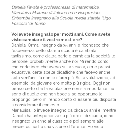
Daniela Favale è professoressa di matematica,
Marialuisa Mairano di italiano ed è vicepreside.
Entrambe insegnano alla Scuola media statale "Ugo
Foscolo” di Torino.
Voi avete insegnato per molti anni. Come avete
visto cambiare il vostro mestiere?
Daniela. Ormai insegno da 35 anni e riconosco che
l’esperienza dello stare a scuola è cambiata
tantissimo, come d’altra parte è cambiata la società, le
persone, probabilmente anche noi. Mi rendo conto
che certe idee che avevo sulla scuola, certe prassi
educative, certe scelte didattiche che facevo anche
solo vent’anni fa non le rifarei più. Sulla valutazione, ad
esempio, da giovane ero molto più rigida. Oggi non
penso certo che la valutazione non sia importante, né
sono di quelle che non boccia; se opportuno lo
propongo, però mi rendo conto di essere più disposta
a considerare il contesto.
Marialuisa. Io invece insegno da circa 15 anni e, mentre
Daniela ha un’esperienza su più ordini di scuola, io ho
insegnato un anno al classico e poi sempre alle
medie, quindi ho una visione differente. Ho visto