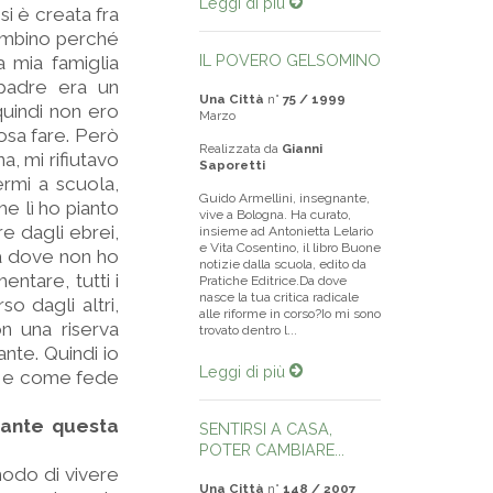
Leggi di più
si è creata fra
bambino perché
IL POVERO GELSOMINO
 mia famiglia
padre era un
Una Città
n°
75 / 1999
quindi non ero
Marzo
osa fare. Però
Realizzata da
Gianni
, mi rifiutavo
Saporetti
ermi a scuola,
Guido Armellini, insegnante,
e lì ho pianto
vive a Bologna. Ha curato,
e dagli ebrei,
insieme ad Antonietta Lelario
e Vita Cosentino, il libro Buone
lia dove non ho
notizie dalla scuola, edito da
ntare, tutti i
Pratiche Editrice.Da dove
nasce la tua critica radicale
o dagli altri,
alle riforme in corso?Io mi sono
n una riserva
trovato dentro l...
nte. Quindi io
Leggi di più
ea e come fede
nante questa
SENTIRSI A CASA,
POTER CAMBIARE...
modo di vivere
Una Città
n°
148 / 2007