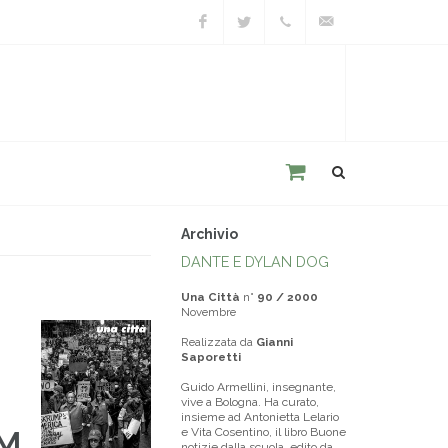
Facebook
Twitter
+39
unacitta@unacitta.o
0543
21422
Archivio
DANTE E DYLAN DOG
Una Città
n°
90 / 2000
Novembre
Realizzata da
Gianni
Saporetti
Guido Armellini, insegnante,
vive a Bologna. Ha curato,
insieme ad Antonietta Lelario
AM
e Vita Cosentino, il libro Buone
notizie dalla scuola, edito da