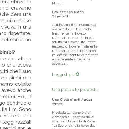
 era ebrea, la
Maggio
o noi eravamo
Realizzata da
Gianni
edie c’era una
Saporetti
e lei mi disse
Guido Armellini, insegnante,
viveva in una
vive a Bologna. Dicevi che
no rispettate.
finalmente hai trovato
un’appartenenza…Si, in età
dell’ebraismo
adulta mi è avvenuto il fatto
inatteso di trovare finalmente
un’appartenenza. Io che non
 bimbi?
mi ero mai sentito veramente
i e che allora
appartenente a nessuna
associaz...
uno che aveva
utti che il suo
Leggi di più
e i bimbi e a
 hanno colpito
Una possibile proposta
e avevo anche
brei. Poi, in
Una Città
n°
278 / 2021
logo continuo e
ottobre
ulla Lim. Sono
Nicoletta Lanciano è prof.
to vedere era
Associata di Didattica delle
leggi razziali
scienze, Università di Roma
“La Sapienza” e fa parte del
 sedici anni e