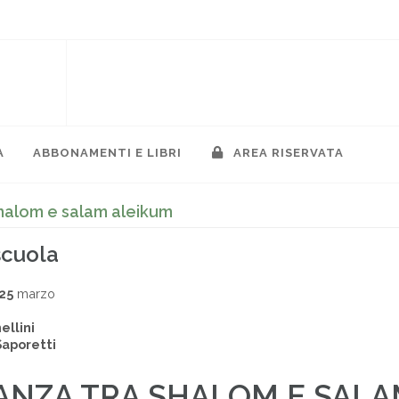
A
ABBONAMENTI E LIBRI
AREA RISERVATA
shalom e salam aleikum
scuola
25
marzo
ellini
Saporetti
ANZA TRA SHALOM E SAL