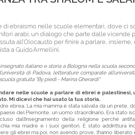
M
 di ebraismo nelle scuole elementari, dove ci so
tori arabi; un dialogo che parte dalle vicende p
suta all’Olocausto per finire a parlare, insieme, 
vista a Guido Armellini.
insegnato italiano e storia a Bologna nella scuola seconda
ll’università di Padova, letterature comparate all’universi
scuola gratuita "By piedi - Marina Gherardi"
andare nelle scuole a parlare di ebrei e palestinesi,
to. Mi dicevi che hai usato la tua storia.
adre ebrea. La mia mamma è stata salvata da un prete, do
n paese del Piemonte, un uomo straordinario. Era stato iscr
luso dall’insegnamento della religione perché antifas
chia mia madre e i suoi genitori. È stato addirittura i
ere gli ebrei ma poi, non avendo prove, l’hanno liberato 