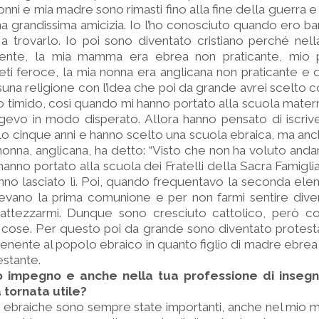
nonni e mia madre sono rimasti fino alla fine della guerra e 
una grandissima amicizia. Io l’ho conosciuto quando ero 
trovarlo. Io poi sono diventato cristiano perché nella
ente, la mia mamma era ebrea non praticante, mio 
eti feroce, la mia nonna era anglicana non praticante e 
suna religione con l’idea che poi da grande avrei scelto c
timido, così quando mi hanno portato alla scuola materna
angevo in modo disperato. Allora hanno pensato di iscriv
o cinque anni e hanno scelto una scuola ebraica, ma anch
nonna, anglicana, ha detto: “Visto che non ha voluto andar
i hanno portato alla scuola dei Fratelli della Sacra Famig
nno lasciato lì. Poi, quando frequentavo la seconda eleme
vano la prima comunione e per non farmi sentire divers
attezzarmi. Dunque sono cresciuto cattolico, però co
cose. Per questo poi da grande sono diventato protesta
enente al popolo ebraico in quanto figlio di madre ebr
estante.
o impegno e anche nella tua professione di inseg
 tornata utile?
ci ebraiche sono sempre state importanti, anche nel mio 