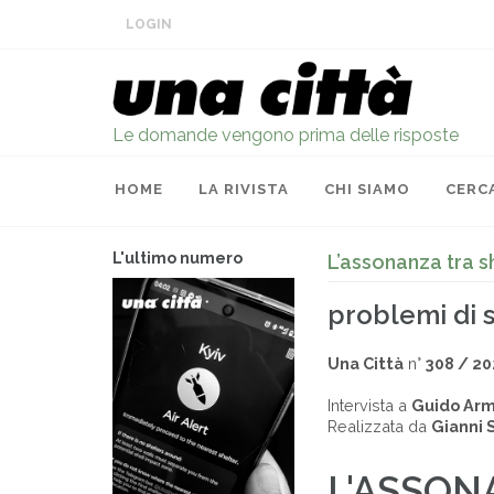
LOGIN
Le domande vengono prima delle risposte
HOME
LA RIVISTA
CHI SIAMO
CERC
L'ultimo numero
L’assonanza tra 
problemi di 
Una Città
n°
308 / 20
Intervista a
Guido Arm
Realizzata da
Gianni 
L'ASSON