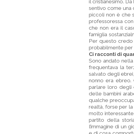
il cristianesimo. D
sentivo come una 
piccoli non è che 
professoressa con 
che non era il ca
famiglia sostanzial
Per questo credo c
probabilmente per 
Ci racconti di qu
Sono andato nella 
frequentava la te
salvato degli ebrei
nonno era ebreo. 
parlare loro degli 
delle bambini ara
qualche preoccupaz
realtà, forse per l
molto interessante
partito della sto
l’immagine di un gi
e di cosa comporta