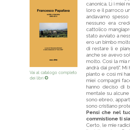
canonica. Lì i miei 
loro e il parroco 
andavamo spesso a 
nessuno era cred
cattolico mangiapr
stato avviato a nes
ero un bimbo molto 
di restare lì e pi
anche se avevo sol
molto. Così la mia 
andrà dai preti”. M
Vai al catalogo completo
pianto e così mi ha
dei libri
miei compagni face
hanno deciso di b
mentale su alcune 
sono ebreo, appart
sono cristiano prot
Pensi che nel tu
commistione ti sia
Certo, le mie radi