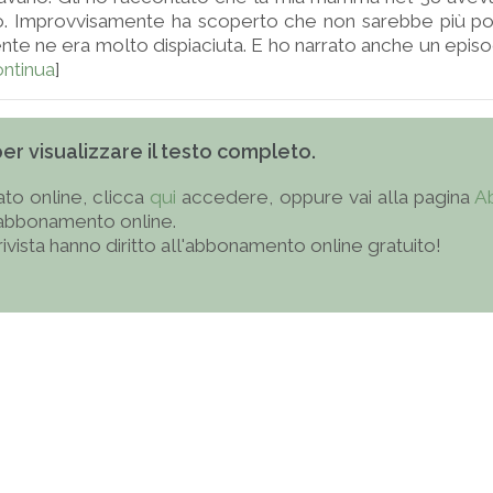
eo. Improvvisamente ha scoperto che non sarebbe più po
te ne era molto dispiaciuta. E ho narrato anche un episo
ntinua
]
 per visualizzare il testo completo.
to online, clicca
qui
accedere, oppure vai alla pagina
A
'abbonamento online.
 rivista hanno diritto all'abbonamento online gratuito!