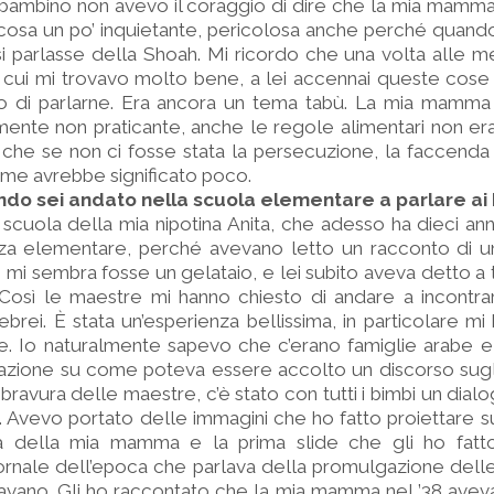
a bambino non avevo il coraggio di dire che la mia mamma
cosa un po’ inquietante, pericolosa anche perché quand
si parlasse della Shoah. Mi ricordo che una volta alle m
cui mi trovavo molto bene, a lei accennai queste cose 
so di parlarne. Era ancora un tema tabù. La mia mamma 
mente non praticante, anche le regole alimentari non era
he se non ci fosse stata la persecuzione, la faccenda 
me avrebbe significato poco.
ando sei andato nella scuola elementare a parlare ai
scuola della mia nipotina Anita, che adesso ha dieci ann
rza elementare, perché avevano letto un racconto di 
, mi sembra fosse un gelataio, e lei subito aveva detto a t
Così le maestre mi hanno chiesto di andare a incontrar
ebrei. È stata un’esperienza bellissima, in particolare mi
be. Io naturalmente sapevo che c’erano famiglie arabe 
ione su come poteva essere accolto un discorso sugli e
a bravura delle maestre, c’è stato con tutti i bimbi un dia
. Avevo portato delle immagini che ho fatto proiettare s
ria della mia mamma e la prima slide che gli ho fat
ornale dell’epoca che parlava della promulgazione delle 
vano. Gli ho raccontato che la mia mamma nel ’38 aveva