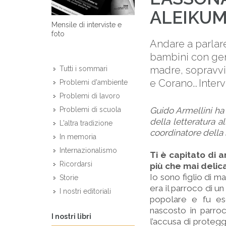
ALEIKU
Mensile di interviste e
foto
Andare a parlare
bambini con geni
madre, sopravvis
Tutti i sommari
e Corano... Inter
Problemi d'ambiente
Problemi di lavoro
Guido Armellini ha 
Problemi di scuola
della letteratura a
L'altra tradizione
coordinatore della 
In memoria
Internazionalismo
Ti è capitato di 
Ricordarsi
più che mai delica
Io sono figlio di m
Storie
era il parroco di u
I nostri editoriali
popolare e fu esc
nascosto in parroc
I nostri libri
l’accusa di protegg