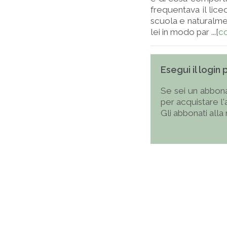
frequentava il lic
scuola e naturalmen
lei in modo par ...[
co
Esegui il login
Se sei un abbona
per acquistare l
Gli abbonati alla