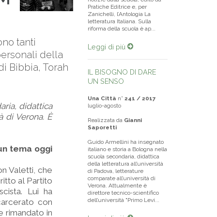
Pratiche Editrice e, per
Zanichelli, l’Antologia La
letteratura Italiana. Sulla
riforma della scuola è ap...
no tanti
Leggi di più
ersonali della
di Bibbia, Torah
IL BISOGNO DI DARE
UN SENSO
Una Città
n°
241 / 2017
ria, didattica
luglio-agosto
tà di Verona. È
Realizzata da
Gianni
Saporetti
Guido Armellini ha insegnato
 un tema oggi
italiano e storia a Bologna nella
scuola secondaria, didattica
della letteratura all’università
n Valetti, che
di Padova, letterature
comparate all’università di
itto al Partito
Verona. Attualmente è
cista. Lui ha
direttore tecnico-scientifico
dell’università "Primo Levi...
ncarcerato con
e rimandato in