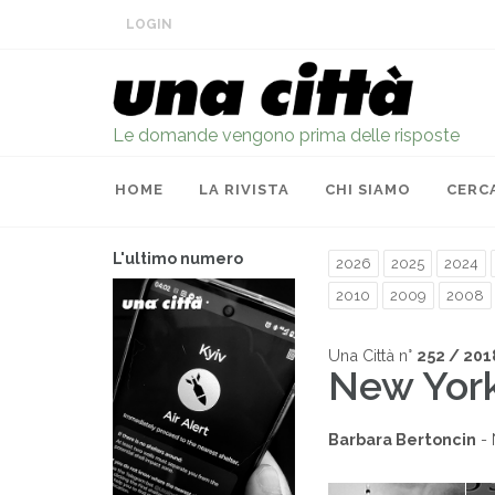
LOGIN
Le domande vengono prima delle risposte
HOME
LA RIVISTA
CHI SIAMO
CERC
L'ultimo numero
2026
2025
2024
2010
2009
2008
Una Città n°
252 / 201
New York
Barbara Bertoncin
- 