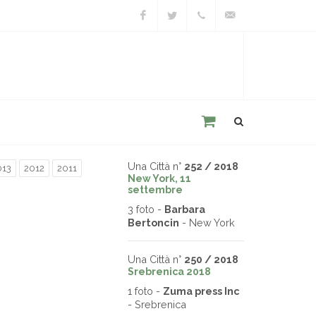
Facebook
Twitter
+39
unacitta@unacitta.o
0543
21422
Una Città n°
252 / 2018
013
2012
2011
New York, 11
settembre
3 foto -
Barbara
Bertoncin
- New York
Una Città n°
250 / 2018
Srebrenica 2018
1 foto -
Zuma press Inc
- Srebrenica