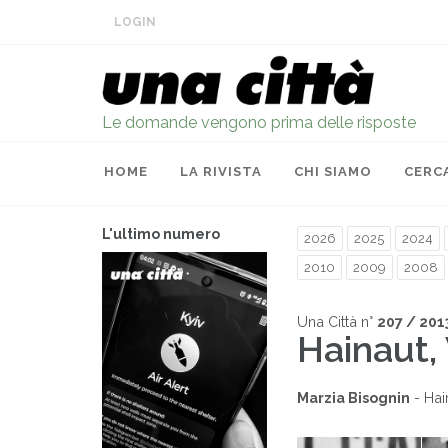
LOGIN
Le domande vengono prima delle risposte
HOME
LA RIVISTA
CHI SIAMO
CERC
L'ultimo numero
2026
2025
2024
2010
2009
2008
Una Città n°
207 / 201
Hainaut, 
Marzia Bisognin
- Hai