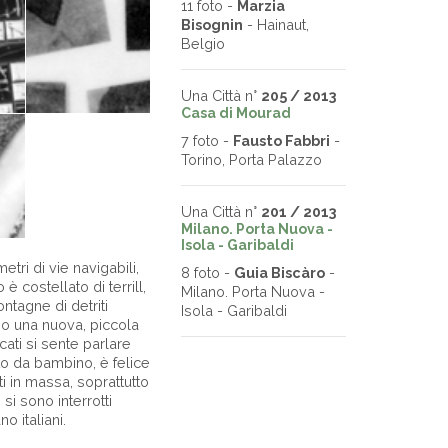
11 foto -
Marzia
Bisognin
- Hainaut,
Belgio
Una Città n°
205 / 2013
Casa di Mourad
7 foto -
Fausto Fabbri
-
Torino, Porta Palazzo
Una Città n°
201 / 2013
Milano. Porta Nuova -
Isola - Garibaldi
tri di vie navigabili,
8 foto -
Guia Biscàro
-
è costellato di terrill,
Milano. Porta Nuova -
ntagne di detriti
Isola - Garibaldi
no una nuova, piccola
ati si sente parlare
ivato da bambino, è felice
ti in massa, soprattutto
si sono interrotti
o italiani.