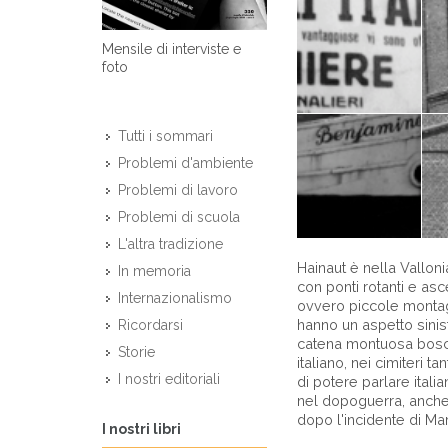
Mensile di interviste e
foto
Tutti i sommari
Problemi d'ambiente
Problemi di lavoro
Problemi di scuola
L'altra tradizione
Hainaut è nella Valloni
In memoria
con ponti rotanti e asce
Internazionalismo
ovvero piccole montagn
hanno un aspetto sinis
Ricordarsi
catena montuosa boschi
Storie
italiano, nei cimiteri ta
I nostri editoriali
di potere parlare itali
nel dopoguerra, anche g
dopo l'incidente di Marc
I nostri libri