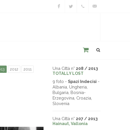
Facebook
Twitter
+39
unacitta@unacitta.o
0543
21422
Una Città n°
208 / 2013
013
2012
2011
TOTALLY LOST
9 foto -
Spazi Indecisi
-
Albania, Ungheria,
Bulgaria, Bosnia-
Erzegovina, Croazia,
Slovenia
Una Città n°
207 / 2013
Hainaut, Vallonia