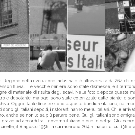
a. Regione della rivoluzione industriale, è attraversata da 264 chilome
nsori fluviali. Le vecchie miniere sono state dismesse, e il territorio 
e di materiale di risulta degli scavi. Nelle foto d'epoca queste mo
tro e desolante, ma oggi sono state colonizzate dalle piante, e so
va. Oggi in tante finestre sono esposte bandiere italiane, nei merc
nti sono gli italiani sepolti, i ristoranti hanno menù italiani. Chi è arr
ano, anche se non lo sa più parlare bene. Qui gli italiani sono emigra
razie ad accordi tra il governo italiano e quello belga. Gli accordi 
inelle, il 8 agosto 1956, in cui morirono 264 minatori, di cui 136 eran