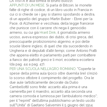
LA VISITA è alla tomba di Bruno Buozzi.
APPUNTI DI UN MESE.
Si parla di Bitcoin, le monete
fatte di righe di codice, di un libro uscito in Francia in
cui ci si chiede se i gay si stanno spostando a destra,
di un appello del gruppo Martin Buber - Ebrei per la
Pace, di Alzheimer e vecchiaia, della legge francese
che punisce con il carcere chi nega il genocidio
armeno, su cui già
Hrant Dink,
il giornalista armeno
ucciso, aveva espresso dei dubbi, di crisi greca, del
preoccupante proibizionismo algerino, e poi delle
scuole libere inglesi, di quel che sta succedendo in
Ungheria e di deputati d’altri tempi, come Antonio Fratti
che appena eletto in parlamento partì per combattere
a fianco dei patrioti greci e lì morì; eccetera eccetera
(da pag. 44 a pag. 47).
PER UNA SCUOLA NELL’AGRO ROMANO
. "Coperte le
spese della prima aula (poco oltre duemila lire) s’iniziò
lo scorso ottobre il compimento del progetto. Ora le
due aule (artisticamente decorate da Duilio
Cambellotti) sono finite: accanto alla prima è una
cameretta per il maestro, accanto alla seconda una
camera comoda e luminosa per l’ambulatorio medico”;
per il "reprint” dell’ultima pubblichiamo un testo uscito
sull’"Unità” di Gaetano Salvemini il 5 giugno del 1914.