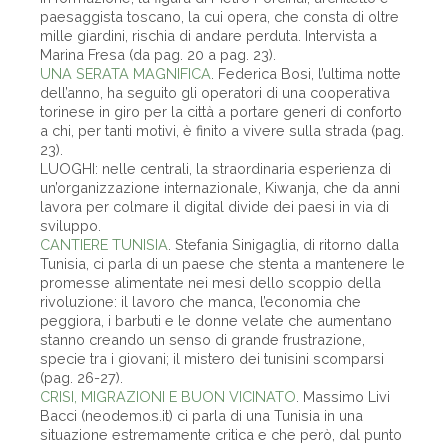
paesaggista toscano, la cui opera, che consta di oltre
mille giardini, rischia di andare perduta. Intervista a
Marina Fresa (da pag. 20 a pag. 23).
UNA SERATA MAGNIFICA
. Federica Bosi, l’ultima notte
dell’anno, ha seguito gli operatori di una cooperativa
torinese in giro per la città a portare generi di conforto
a chi, per tanti motivi, è finito a vivere sulla strada (pag.
23).
LUOGHI: nelle centrali, la straordinaria esperienza di
un’organizzazione internazionale, Kiwanja, che da anni
lavora per colmare il digital divide dei paesi in via di
sviluppo.
CANTIERE TUNISIA
. Stefania Sinigaglia, di ritorno dalla
Tunisia, ci parla di un paese che stenta a mantenere le
promesse alimentate nei mesi dello scoppio della
rivoluzione: il lavoro che manca, l’economia che
peggiora, i barbuti e le donne velate che aumentano
stanno creando un senso di grande frustrazione,
specie tra i giovani; il mistero dei tunisini scomparsi
(pag. 26-27).
CRISI, MIGRAZIONI E BUON VICINATO
. Massimo Livi
Bacci (neodemos.it) ci parla di una Tunisia in una
situazione estremamente critica e che però, dal punto