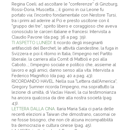
Regina Coeli, ad ascoltare le "conferenze” di Ginzburg,
Rossi-Doria, Muscetta...; il giorno in cui Leone fu
portato via; l’incontro fondamentale con Nestore Tursi,
tra i primi ad aderire al Pci e presto uscitone con il
"gruppo dei tre”, spirito libero e coraggioso che aveva
conosciuto le carceri italiane e francesi. Intervista a
Claudio Pavone (da pag. 36 a pag. 39).
TI ASPETTO LUNEDI’.
Il ricordo degli insegnanti
antifascisti del Berchet, le attività clandestine, la fuga in
Svizzera e poi il ritorno in Italia, l’impegno nel Partito
liberale, la carriera alla Comit di Mattioli e poi alla
Caboto...; l’impegno sociale e politico che, assieme al
lavoro e agli amici, danno senso alla vita. Intervista a
Federico Magnifico (da pag. 40 a pag. 43).
RICORDANDO HAVEL. Nella sua "Lettera dall’America”,
Gregory Sumner ricorda l’impegno, ma soprattutto la
lezione di umiltà, di Vaclav Havel, la cui testimonianza
ha ancora qualcosa da dire alla nostra società (pag.
43).
LETTERA DALLA CINA
. Ilaria Maria Sala ci parla delle
recenti elezioni a Taiwan che dimostrano, casomai ce
ne fosse bisogno, che non c’è alcuna incompatibilità
tra democrazia e cultura cinese (pag. 45).