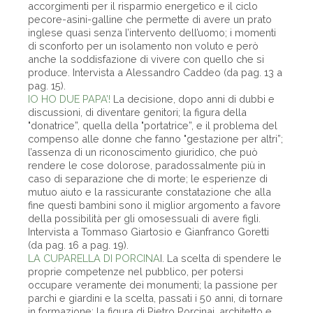
accorgimenti per il risparmio energetico e il ciclo
pecore-asini-galline che permette di avere un prato
inglese quasi senza l’intervento dell’uomo; i momenti
di sconforto per un isolamento non voluto e però
anche la soddisfazione di vivere con quello che si
produce. Intervista a Alessandro Caddeo (da pag. 13 a
pag. 15).
IO HO DUE PAPA’!
La decisione, dopo anni di dubbi e
discussioni, di diventare genitori; la figura della
"donatrice”, quella della "portatrice”, e il problema del
compenso alle donne che fanno "gestazione per altri”;
l’assenza di un riconoscimento giuridico, che può
rendere le cose dolorose, paradossalmente più in
caso di separazione che di morte; le esperienze di
mutuo aiuto e la rassicurante constatazione che alla
fine questi bambini sono il miglior argomento a favore
della possibilità per gli omosessuali di avere figli.
Intervista a Tommaso Giartosio e Gianfranco Goretti
(da pag. 16 a pag. 19).
LA CUPARELLA DI PORCINA
I. La scelta di spendere le
proprie competenze nel pubblico, per potersi
occupare veramente dei monumenti; la passione per
parchi e giardini e la scelta, passati i 50 anni, di tornare
in formazione; la figura di Pietro Porcinai, architetto e