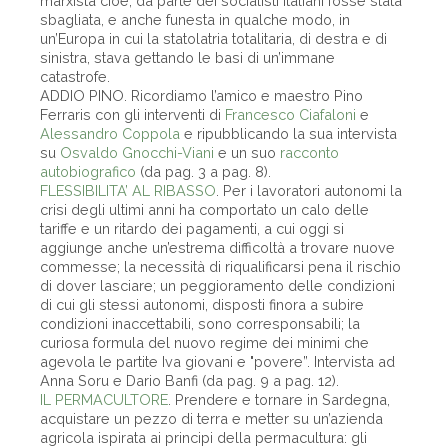
marxista cioè, da parte dei socialisti italiani fosse stata
sbagliata, e anche funesta in qualche modo, in
un’Europa in cui la statolatria totalitaria, di destra e di
sinistra, stava gettando le basi di un’immane
catastrofe.
ADDIO PINO. Ricordiamo l’amico e maestro Pino
Ferraris con gli interventi di
Francesco Ciafaloni
e
Alessandro Coppola
e ripubblicando la sua intervista
su
Osvaldo Gnocchi-Viani
e un suo
racconto
autobiografico
(da pag. 3 a pag. 8).
FLESSIBILITA’ AL RIBASSO
. Per i lavoratori autonomi la
crisi degli ultimi anni ha comportato un calo delle
tariffe e un ritardo dei pagamenti, a cui oggi si
aggiunge anche un’estrema difficoltà a trovare nuove
commesse; la necessità di riqualificarsi pena il rischio
di dover lasciare; un peggioramento delle condizioni
di cui gli stessi autonomi, disposti finora a subire
condizioni inaccettabili, sono corresponsabili; la
curiosa formula del nuovo regime dei minimi che
agevola le partite Iva giovani e "povere”. Intervista ad
Anna Soru e Dario Banfi (da pag. 9 a pag. 12).
IL PERMACULTORE
. Prendere e tornare in Sardegna,
acquistare un pezzo di terra e metter su un’azienda
agricola ispirata ai principi della permacultura: gli