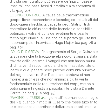
di vista demografico, può essere definita un paese
"maturo”, con bassi tassi di natalità e alta speranza di
vita (pag. 27).
LOSING CONTROL.
A causa delle trasformazioni
geopolitiche, economiche e tecnologico-industriali del
dopo-guerra fredda, la capacità degli Stati Uniti di
controllare la diffusione delle tecnologie sensibili a
potenziali rivali si è considerevolmente erosa; le
tecnologie duali e la Cina che ha superato gli Usa nei
supercomputer. Intervista a Hugo Mejier (da pag. 28 a
pag. 30).
L’OLIO DI RISERVA
. L’insegnamento di Sergio Quinzio e
la sua idea che la tradizione ebraico-cristiana sia stata
traviata dall’ellenismo; i Vangeli che non hanno paura
di dir la verità raccontando anche le mascalzonate di
Pietro e quel parlare nelle piccole comunità primitive
del regno a venire; San Paolo che credeva di non
morire; una chiesa che non annuncia più la verità
fondamentale della resurrezione dei corpi, che sola
potrà sanare l’ingiustizia passata. Intervista a Daniele
Garota (da pag. 31 a pag. 35).
PAVONE 32, TURSI 45.
I giorni all’indomani del 25 luglio
del ‘43, quando in molti si illusero che fosse tutto finito;
le circostanze straordinarie dell’arresto, e poi i mesi a