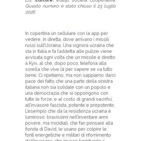
Questo numero è stato chiuso il 23 luglio
2026
- - -
In copertina un cellulare con la app per
vedere, in diretta, dove arrivano i missili
russi sull’Ucraina. Una signora ucraina che
sta in Italia e fa l’addetta alle pulizie viene
avvisata ogni volta che un missile è diretto
a Kyiv, al che, dopo poco, telefona alla
sorella che vive là per sapere se va tutto
bene. Ci ripetiamo, ma non sappiamo darci
pace del fatto che una parte della sinistra
italiana non sia solidale con un popolo e
una democrazia che si oppongono con
tutte le forze, e al costo di grandi sacrifici,
all’invasore fascista, potente e prepotente.
L’esempio che dà la resistenza ucraina è
luminoso: bravissimi nell’inventare armi
povere, ma micidiali, che fan pensare alla
fionda di David, le usano per colpire le
fonti energetiche e militari di rifornimento
dell’invasore, che invece bombarda a