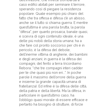
caso edifici abitati per seminare il terrore,
sperando così di piegare la resistenza
popolare. Quale esempio più chiaro del
fatto che tra offesa e difesa c’è un abisso,
anche se il tutto si chiama guerra. E mentre
quest’ultima è una parola brutta, la parola
“difesa”, per quanto prosaica, banale quasi,
e scevra di ogni contenuto ideale, è una
delle più nobili della storia umana: ha a
che fare col pronto soccorso per chi è in
pericolo, è la difesa del debole,
dell’inerme vittima di angherie, dei bambini
e degli anziani; in guerra è la difesa dei
compagni, del ferito a terra (ricordiamo
Rebora: “che tre compagni interi cadder
per te che quasi più non eri...”. In poche
parole il massimo dell’orrore della guerra
e insieme la grande capacità umana di
fratellanza). Ed infine è la difesa delle città,
della patria e della libertà. Ma la difesa, in
particolare in quest’ultimo caso, ha
l’obbligo quasi morale di essere efficace e
pertanto ha bisogno di strutture, di forze