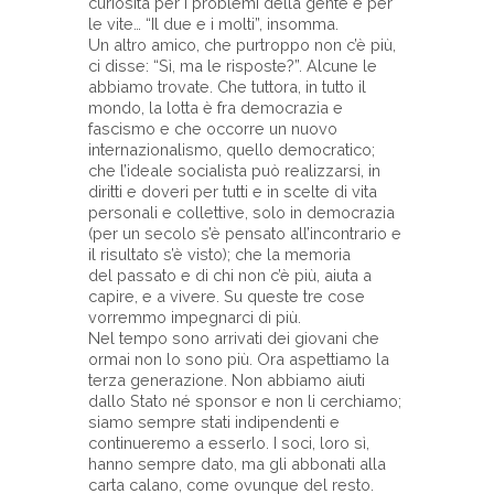
curiosità per i problemi della gente e per
le vite… “Il due e i molti”, insomma.
Un altro amico, che purtroppo non c’è più,
ci disse: “Sì, ma le risposte?”. Alcune le
abbiamo trovate. Che tuttora, in tutto il
mondo, la lotta è fra democrazia e
fascismo e che occorre un nuovo
internazionalismo, quello democratico;
che l’ideale socialista può realizzarsi, in
diritti e doveri per tutti e in scelte di vita
personali e collettive, solo in democrazia
(per un secolo s’è pensato all’incontrario e
il risultato s’è visto); che la memoria
del passato e di chi non c’è più, aiuta a
capire, e a vivere. Su queste tre cose
vorremmo impegnarci di più.
Nel tempo sono arrivati dei giovani che
ormai non lo sono più. Ora aspettiamo la
terza generazione. Non abbiamo aiuti
dallo Stato né sponsor e non li cerchiamo;
siamo sempre stati indipendenti e
continueremo a esserlo. I soci, loro sì,
hanno sempre dato, ma gli abbonati alla
carta calano, come ovunque del resto.