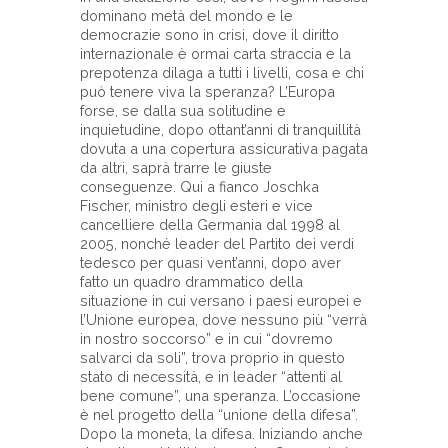
dominano metà del mondo e le
democrazie sono in crisi, dove il diritto
internazionale è ormai carta straccia e la
prepotenza dilaga a tutti i livelli, cosa e chi
può tenere viva la speranza? L’Europa
forse, se dalla sua solitudine e
inquietudine, dopo ottant’anni di tranquillità
dovuta a una copertura assicurativa pagata
da altri, saprà trarre le giuste
conseguenze. Qui a fianco Joschka
Fischer, ministro degli esteri e vice
cancelliere della Germania dal 1998 al
2005, nonché leader del Partito dei verdi
tedesco per quasi vent’anni, dopo aver
fatto un quadro drammatico della
situazione in cui versano i paesi europei e
l’Unione europea, dove nessuno più “verrà
in nostro soccorso” e in cui “dovremo
salvarci da soli”, trova proprio in questo
stato di necessità, e in leader “attenti al
bene comune”, una speranza. L’occasione
è nel progetto della “unione della difesa”.
Dopo la moneta, la difesa. Iniziando anche