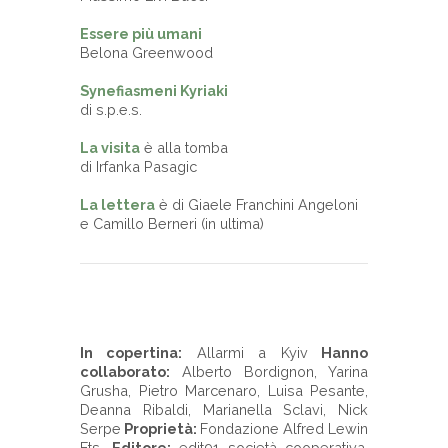
Essere più umani
Belona Greenwood
Synefiasmeni Kyriaki
di s.p.e.s.
La visita
è alla tomba
di Irfanka Pasagic
La lettera
è di Giaele Franchini Angeloni
e Camillo Berneri (in ultima)
- - -
In copertina:
Allarmi a Kyiv
Hanno
collaborato:
Alberto Bordignon, Yarina
Grusha, Pietro Marcenaro, Luisa Pesante,
Deanna Ribaldi, Marianella Sclavi, Nick
Serpe
Proprietà:
Fondazione Alfred Lewin
Ets.
Editore:
edit91 società cooperativa.