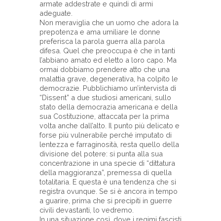
armate addestrate e quindi di armi
adeguate.
Non meraviglia che un uomo che adora la
prepotenza e ama umiliare le donne
preferisca la parola guerra alla parola
difesa. Quel che preoccupa è che in tanti
l’abbiano amato ed eletto a loro capo. Ma
ormai dobbiamo prendere atto che una
malattia grave, degenerativa, ha colpito le
democrazie. Pubblichiamo un’intervista di
“Dissent” a due studiosi americani, sullo
stato della democrazia americana e della
sua Costituzione, attaccata per la prima
volta anche dall’alto. Il punto più delicato e
forse più vulnerabile perché imputato di
lentezza e farraginosità, resta quello della
divisione del potere: si punta alla sua
concentrazione in una specie di “dittatura
della maggioranza”, premessa di quella
totalitaria. E questa è una tendenza che si
registra ovunque. Se si è ancora in tempo
a guarire, prima che si precipiti in guerre
civili devastanti, lo vedremo.
In una situazione così, dove i regimi fascisti