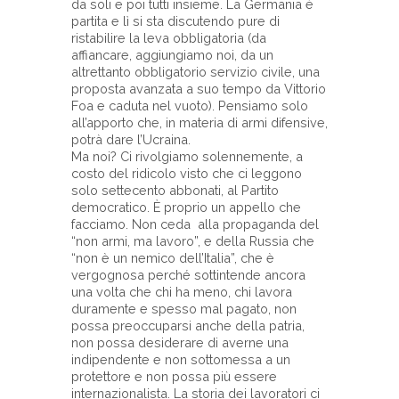
da soli e poi tutti insieme. La Germania è
partita e lì si sta discutendo pure di
ristabilire la leva obbligatoria (da
affiancare, aggiungiamo noi, da un
altrettanto obbligatorio servizio civile, una
proposta avanzata a suo tempo da Vittorio
Foa e caduta nel vuoto). Pensiamo solo
all’apporto che, in materia di armi difensive,
potrà dare l’Ucraina.
Ma noi? Ci rivolgiamo solennemente, a
costo del ridicolo visto che ci leggono
solo settecento abbonati, al Partito
democratico. È proprio un appello che
facciamo. Non ceda alla propaganda del
“non armi, ma lavoro”, e della Russia che
“non è un nemico dell’Italia”, che è
vergognosa perché sottintende ancora
una volta che chi ha meno, chi lavora
duramente e spesso mal pagato, non
possa preoccuparsi anche della patria,
non possa desiderare di averne una
indipendente e non sottomessa a un
protettore e non possa più essere
internazionalista. La storia dei lavoratori ci