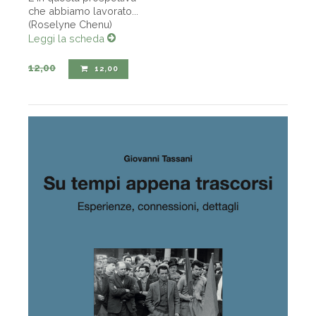
che abbiamo lavorato...
(Roselyne Chenu)
Leggi la scheda
12,00
12,00