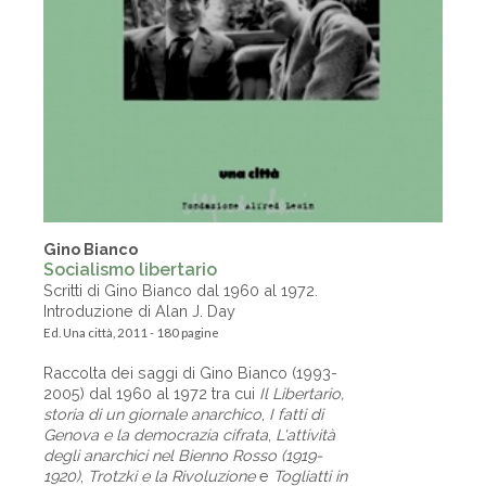
Gino Bianco
Socialismo libertario
Scritti di Gino Bianco dal 1960 al 1972.
Introduzione di Alan J. Day
Ed. Una città, 2011 - 180 pagine
Raccolta dei saggi di Gino Bianco (1993-
2005) dal 1960 al 1972 tra cui
Il Libertario,
storia di un giornale anarchico
,
I fatti di
Genova e la democrazia cifrata
,
L'attività
degli anarchici nel Bienno Rosso (1919-
1920)
,
Trotzki e la Rivoluzione
e
Togliatti in