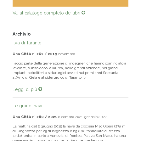
Vai al catalogo completo dei libri
Archivio
Ilva di Taranto
Una Città
n°
261 / 2019
novembre
Faccio parte della generazione di ingegneri che hanno cominciato a
lavorare, subito dopo la laurea, nelle grandi aziende, nei grandi
impianti petroliferi e siderurgici avviati nei primi anni Sessanta:
all’Anic di Gela e al siderurgico di Taranto, tr...
Leggi di più
Le grandi navi
Una Città
n°
280 / 2021
dicembre 2021-gennaio 2022
La mattina del 2 giugno 2019 la nave da crociera Msc Opera (275 m
di lunghezza per 29 di larghezza e 65.000 tonnellate di stazza
lorda), entra in porto a Venezia; di fronte a Piazza San Marco ha una