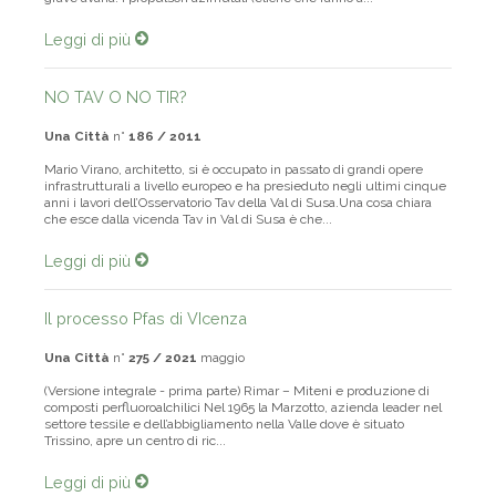
grave avaria. I propulsori azimutali (eliche che fanno a...
Leggi di più
NO TAV O NO TIR?
Una Città
n°
186 / 2011
Mario Virano, architetto, si è occupato in passato di grandi opere
infrastrutturali a livello europeo e ha presieduto negli ultimi cinque
anni i lavori dell’Osservatorio Tav della Val di Susa.Una cosa chiara
che esce dalla vicenda Tav in Val di Susa è che...
Leggi di più
Il processo Pfas di VIcenza
Una Città
n°
275 / 2021
maggio
(Versione integrale - prima parte) Rimar – Miteni e produzione di
composti perfluoroalchilici Nel 1965 la Marzotto, azienda leader nel
settore tessile e dell’abbigliamento nella Valle dove è situato
Trissino, apre un centro di ric...
Leggi di più