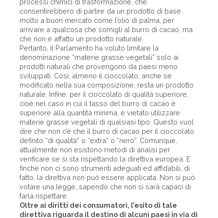
processi chimici di trasformazione, che
consentirebbero di partire da un prodotto di base
molto a buon mercato come l’olio di palma, per
arrivare a qualcosa che somigli al burro di cacao, ma
che non è affatto un prodotto naturale.
Pertanto, il Parlamento ha voluto limitare la
denominazione “materie grasse vegetali” solo ai
prodotti naturali che provengono da paesi meno
sviluppati. Così, almeno il cioccolato, anche se
modificato nella sua composizione, resta un prodotto
naturale. Infine, per il cioccolato di qualità superiore,
cioè nel caso in cui il tasso del burro di cacao è
superiore alla quantità minima, è vietato utilizzare
materie grasse vegetali di qualsiasi tipo. Questo vuol
dire che non c’è che il burro di cacao per il cioccolato
definito “di qualità” o “extra” o “nero”. Comunque,
attualmente non esistono metodi di analisi per
verificare se si sta rispettando la direttiva europea. E
finché non ci sono strumenti adeguati ed affidabili, di
fatto, la direttiva non può essere applicata. Non si può
votare una legge, sapendo che non si sarà capaci di
farla rispettare.
Oltre ai diritti dei consumatori, l’esito di tale
direttiva riguarda il destino di alcuni paesi in via di