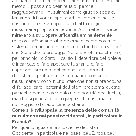
adattamento ad un ambiente non musulmano. Alcuni
metodi li possiamo definire laici, perché
raggruppavano i musulmani come gruppo sociale,
tentando di favorirli rispetto ad un ambiente indù o
cristiano senza sviluppare un’identità religiosa
musulmana propriamente detta. Altri metodi, invece,
miravano a sviluppare un’identità eminentemente
religiosa, affrontando il problema di come costruire un
sistema comunitario musulmano, allorché non vi è più
uno Stato che lo protegga. Nelle società musulmane,
per principio, lo Stato, il califfo, il detentore del potere,
è incaricato di fare applicare la shari’a, di fare
rispettare l’ordine pubblico basato sui precetti
dell’islam. Il problema nasce quando comunità
musulmane vivono in uno Stato che non si preoccupa
di far applicare i dettami dell’islam, problema, questo,
particolarmente esacerbato nelle società occidentali,
ma che si pone anche in quegli stati musulmani che
non vogliono far applicare la shari’a.
Come si è sviluppata la presenza delle comunità
musulmane nei paesi occidentali, in particolare in
Francia?
Per quanto riguarda la situazione dell’islam in
Occidente, in particolare nei paesi dell’Europa del