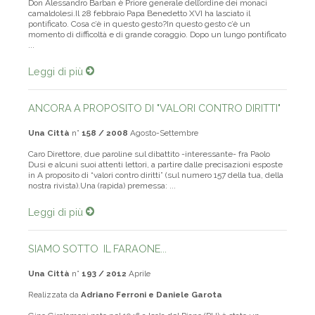
Don Alessandro Barban è Priore generale dell’ordine dei monaci
camaldolesi.Il 28 febbraio Papa Benedetto XVI ha lasciato il
pontificato. Cosa c’è in questo gesto?In questo gesto c’è un
momento di difficoltà e di grande coraggio. Dopo un lungo pontificato
...
Leggi di più
ANCORA A PROPOSITO DI "VALORI CONTRO DIRITTI"
Una Città
n°
158 / 2008
Agosto-Settembre
Caro Direttore, due paroline sul dibattito -interessante- fra Paolo
Dusi e alcuni suoi attenti lettori, a partire dalle precisazioni esposte
in A proposito di “valori contro diritti” (sul numero 157 della tua, della
nostra rivista).Una (rapida) premessa: ...
Leggi di più
SIAMO SOTTO IL FARAONE...
Una Città
n°
193 / 2012
Aprile
Realizzata da
Adriano Ferroni e Daniele Garota