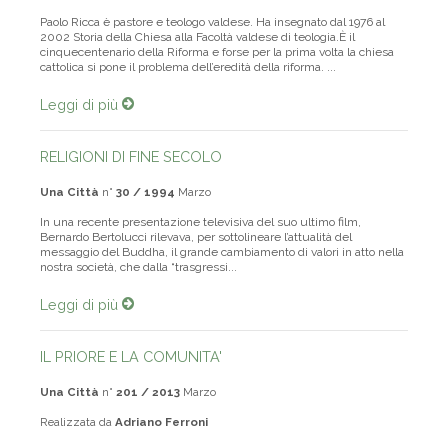
Paolo Ricca è pastore e teologo valdese. Ha insegnato dal 1976 al
2002 Storia della Chiesa alla Facoltà valdese di teologia.È il
cinquecentenario della Riforma e forse per la prima volta la chiesa
cattolica si pone il problema dell’eredità della riforma. ...
Leggi di più
RELIGIONI DI FINE SECOLO
Una Città
n°
30 / 1994
Marzo
In una recente presentazione televisiva del suo ultimo film,
Bernardo Bertolucci rilevava, per sottolineare l’attualità del
messaggio del Buddha, il grande cambiamento di valori in atto nella
nostra società, che dalla “trasgressi...
Leggi di più
IL PRIORE E LA COMUNITA'
Una Città
n°
201 / 2013
Marzo
Realizzata da
Adriano Ferroni