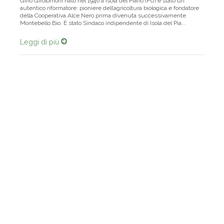
Gino Girolomoni nato nel 1946 a Isola del Piano (PU) è stato un
autentico riformatore: pioniere dell’agricoltura biologica e fondatore
della Cooperativa Alce Nero prima divenuta successivamente
Montebello Bio. È stato Sindaco indipendente di Isola del Pia...
Leggi di più