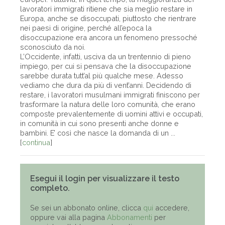
lavoratori immigrati ritiene che sia meglio restare in
Europa, anche se disoccupati, piuttosto che rientrare
nei paesi di origine, perché all’epoca la
disoccupazione era ancora un fenomeno pressoché
sconosciuto da noi.
L’Occidente, infatti, usciva da un trentennio di pieno
impiego, per cui si pensava che la disoccupazione
sarebbe durata tutt’al più qualche mese. Adesso
vediamo che dura da più di vent’anni. Decidendo di
restare, i lavoratori musulmani immigrati finiscono per
trasformare la natura delle loro comunità, che erano
composte prevalentemente di uomini attivi e occupati,
in comunità in cui sono presenti anche donne e
bambini. E’ così che nasce la domanda di un ...
[
continua
]
Esegui il login per visualizzare il testo
completo.
Se sei un abbonato online, clicca
qui
accedere,
oppure vai alla pagina
Abbonamenti
per