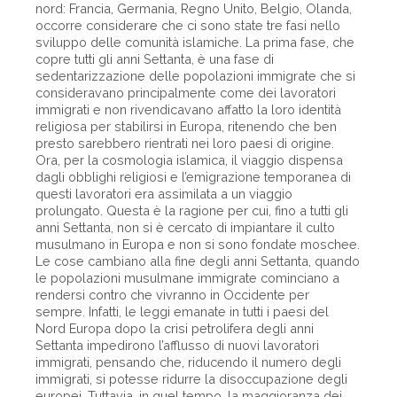
nord: Francia, Germania, Regno Unito, Belgio, Olanda,
occorre considerare che ci sono state tre fasi nello
sviluppo delle comunità islamiche. La prima fase, che
copre tutti gli anni Settanta, è una fase di
sedentarizzazione delle popolazioni immigrate che si
consideravano principalmente come dei lavoratori
immigrati e non rivendicavano affatto la loro identità
religiosa per stabilirsi in Europa, ritenendo che ben
presto sarebbero rientrati nei loro paesi di origine.
Ora, per la cosmologia islamica, il viaggio dispensa
dagli obblighi religiosi e l’emigrazione temporanea di
questi lavoratori era assimilata a un viaggio
prolungato. Questa è la ragione per cui, fino a tutti gli
anni Settanta, non si è cercato di impiantare il culto
musulmano in Europa e non si sono fondate moschee.
Le cose cambiano alla fine degli anni Settanta, quando
le popolazioni musulmane immigrate cominciano a
rendersi contro che vivranno in Occidente per
sempre. Infatti, le leggi emanate in tutti i paesi del
Nord Europa dopo la crisi petrolifera degli anni
Settanta impedirono l’afflusso di nuovi lavoratori
immigrati, pensando che, riducendo il numero degli
immigrati, si potesse ridurre la disoccupazione degli
europei. Tuttavia, in quel tempo, la maggioranza dei