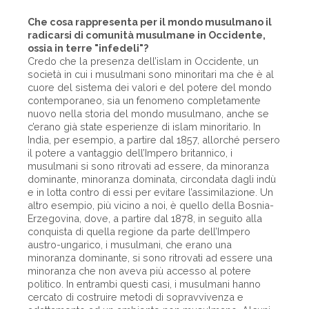
Che cosa rappresenta per il mondo musulmano il
radicarsi di comunità musulmane in Occidente,
ossia in terre "infedeli"?
Credo che la presenza dell’islam in Occidente, un
società in cui i musulmani sono minoritari ma che è al
cuore del sistema dei valori e del potere del mondo
contemporaneo, sia un fenomeno completamente
nuovo nella storia del mondo musulmano, anche se
c’erano già state esperienze di islam minoritario. In
India, per esempio, a partire dal 1857, allorché persero
il potere a vantaggio dell’Impero britannico, i
musulmani si sono ritrovati ad essere, da minoranza
dominante, minoranza dominata, circondata dagli indù
e in lotta contro di essi per evitare l’assimilazione. Un
altro esempio, più vicino a noi, è quello della Bosnia-
Erzegovina, dove, a partire dal 1878, in seguito alla
conquista di quella regione da parte dell’Impero
austro-ungarico, i musulmani, che erano una
minoranza dominante, si sono ritrovati ad essere una
minoranza che non aveva più accesso al potere
politico. In entrambi questi casi, i musulmani hanno
cercato di costruire metodi di sopravvivenza e