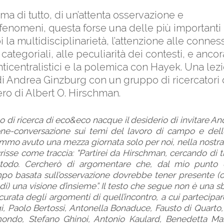
ima di tutto, di un’attenta osservazione e
fenomeni, questa forse una delle più importanti 
 la multidisciplinarietà, l’attenzione alle connes
categoriali, alle peculiarità dei contesti, e ancor
icentralistici e la polemica con Hayek. Una lez
i Andrea Ginzburg con un gruppo di ricercatori
ero di Albert O. Hirschman.
 di ricerca di eco&eco nacque il desiderio di invitare An
one-conversazione sui temi del lavoro di campo e delle
emmo avuto una mezza giornata solo per noi, nella nostr
risse come traccia: "Partirei da Hirschman, cercando di 
todo. Cercherò di argomentare che, dal mio punto d
po basata sull’osservazione dovrebbe tener presente (o
di) una visione d’insieme”. Il testo che segue non è una 
curata degli argomenti di quell’incontro, a cui partecipa
, Paolo Bertossi, Antonella Bonaduce, Fausto di Quarto, 
mondo, Stefano Ghinoi, Antonio Kaulard, Benedetta Mar