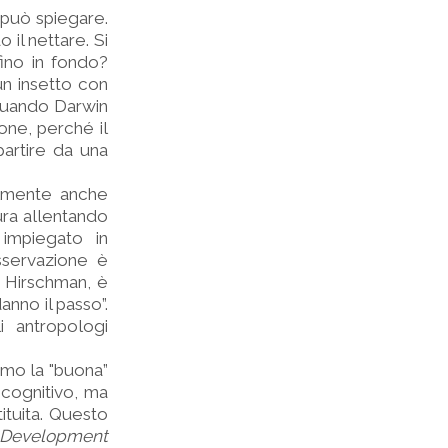
può spiegare.
il nettare. Si
fino in fondo?
un insetto con
quando Darwin
one, perché il
partire da una
ilmente anche
tura allentando
impiegato in
sservazione è
u Hirschman, è
anno il passo”.
i antropologi
imo la "buona”
cognitivo, ma
ituita. Questo
Development