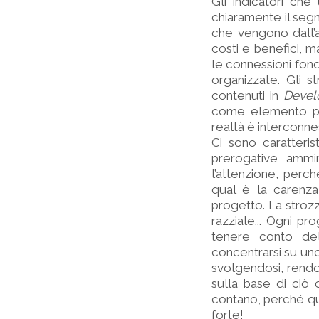
Gli indicatori ch
chiaramente il segn
che vengono dall’app
costi e benefici, 
le connessioni fond
organizzate. Gli s
contenuti in
Devel
come elemento pos
realtà è interconne
Ci sono caratteris
prerogative ammi
l’attenzione, perch
qual è la carenza
progetto. La strozz
razziale... Ogni pr
tenere conto dell
concentrarsi su uno
svolgendosi, rendo
sulla base di ciò
contano, perché qu
forte!