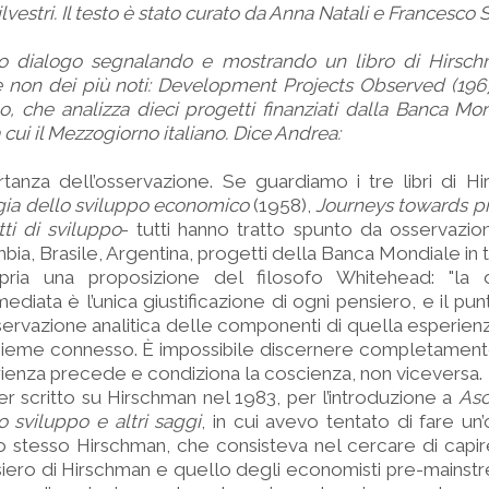
lvestri. Il testo è stato curato da Anna Natali e Francesco S
suo dialogo segnalando e mostrando un libro di Hirsc
 non dei più noti: Development Projects Observed (1967),
o, che analizza dieci progetti finanziati dalla Banca Mon
 cui il Mezzogiorno italiano. Dice Andrea:
rtanza dell’osservazione. Se guardiamo i tre libri di H
gia dello sviluppo economico
(1958),
Journeys towards p
ti di sviluppo
- tutti hanno tratto spunto da osservazio
bia, Brasile, Argentina, progetti della Banca Mondiale in tut
pria una proposizione del filosofo Whitehead: "la 
ediata è l’unica giustificazione di ogni pensiero, e il pu
servazione analitica delle componenti di quella esperienza
nsieme connesso. È impossibile discernere completament
rienza precede e condiziona la coscienza, non viceversa.
er scritto su Hirschman nel 1983, per l’introduzione a
Asc
o sviluppo e altri saggi
, in cui avevo tentato di fare un’
lo stesso Hirschman, che consisteva nel cercare di capir
nsiero di Hirschman e quello degli economisti pre-mainst