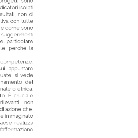
progetti sono
catori isolati
sultati, non di
tiva con tutte
dere come sono
i suggerimenti
el particolare
le, perché la
: competenze,
cui appuntare
duate, si vede
ionamento del
nale o etnica,
to. È cruciale
ilevanti, non
 di azione che,
bbe immaginato
aese realizza
n’affermazione