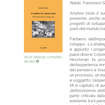
Natali, Francesco Si
Andrea inizia il 
presente, anche se
progetti di svilupp
parti del mondo tra
Partiamo dall’impo
sviluppo -
La strate
e appunto
I proget
paesi diversi: Colom
Vai al catalogo completo
Hirschman fa pro
dei libri
dell’esperienza imm
del pensiero è l’os
un processo, un i
e soggetto. L’espe
Mi è capitato di av
dell’economia dell
parte criticata dal
esistente tra il pe