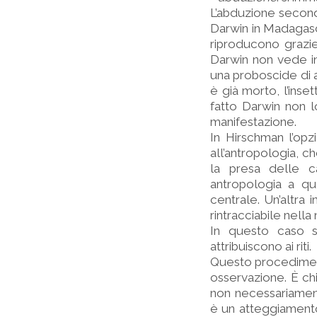
L’abduzione secon
Darwin in Madagasca
riproducono grazie
Darwin non vede in
una proboscide di 
è già morto, l’inse
fatto Darwin non l
manifestazione.
In Hirschman l’op
all’antropologia, c
la presa delle c
antropologia a qu
centrale. Un’altra 
rintracciabile nell
In questo caso s
attribuiscono ai riti.
Questo procedimento
osservazione. È ch
non necessariament
è un atteggiamento