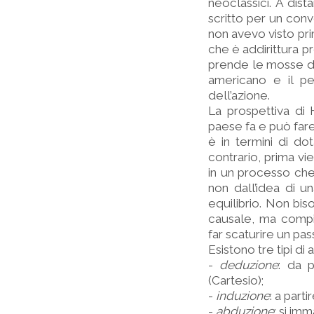
neoclassici. A dis
scritto per un con
non avevo visto pri
che è addirittura p
prende le mosse da 
americano e il pe
dell’azione.
La prospettiva di 
paese fa e può fare
è in termini di do
contrario, prima v
in un processo che 
non dall’idea di u
equilibrio. Non bi
causale, ma compi
far scaturire un pa
Esistono tre tipi d
-
deduzione
: da 
(Cartesio);
-
induzione
: a part
-
abduzione
: si im