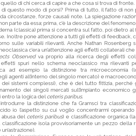
: quello di chi cerca di capire a che cosa si trova di fronte.
 di questo modo di porsi? Prima di tutto, il fatto di non 
da circostanze, forze causali note. La spiegazione raziona
non parte da essa; prima, c’è la descrizione del fenomeno
na (classica) prima si concentra sul fatto, poi dietro al 
se. Inoltre pone attenzione a tutti gli effetti di feedback, c
torno sulle variabili rilevanti. Anche Nathan Rosenberg 
oclassica c’era un’attenzione agli effetti collaterali che 
ects Observed
va proprio alla ricerca degli effetti coll
 effetti spuri nello schema neoclassico ma rilevanti p
tica ad esempio la distinzione tra microeconomia (
i agenti all’interno del singolo mercato) e macroecono
ei sistemi complessi), che è del tutto fittizia, perché gl
ionamento dei singoli mercati sull’impianto economico 
i entro la logica del
ceteris paribus
.
introdurre la distinzione che fa Gramsci tra classifica
cido io l’aspetto su cui voglio concentrarmi operando 
 abusa del
ceteris paribus
) e classificazione organica (la
classificazione isola provvisoriamente un pezzo della 
 un’astrazione).