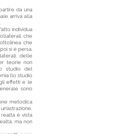
partire da una
le arriva alla
.
fatto individua
ollaterali, che
sottolinea che
poi si è persa.
aterali, delle
er teorie non
lo studio del
mia (lo studio
i effetti e le
generale sono
zione metodica
un’astrazione,
 realtà è vista
realtà, ma non