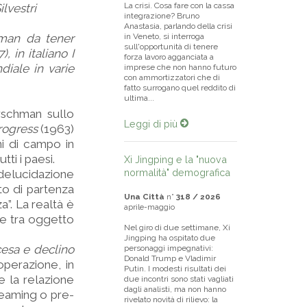
La crisi. Cosa fare con la cassa
ilvestri
integrazione? Bruno
Anastasia, parlando della crisi
hman da tener
in Veneto, si interroga
sull'opportunità di tenere
 in italiano I
forza lavoro agganciata a
diale in varie
imprese che non hanno futuro
con ammortizzatori che di
fatto surrogano quel reddito di
ultima...
irschman sullo
Leggi di più
rogress
(1963)
ni di campo in
ti i paesi.
Xi Jingping e la "nuova
normalità" demografica
delucidazione
nto di partenza
Una Città
n°
318 / 2026
”. La realtà è
aprile-maggio
e tra oggetto
Nel giro di due settimane, Xi
Jingping ha ospitato due
esa e declino
personaggi impegnativi:
Donald Trump e Vladimir
operazione, in
Putin. I modesti risultati dei
e la relazione
due incontri sono stati vagliati
dagli analisti, ma non hanno
reaming o pre-
rivelato novità di rilievo: la