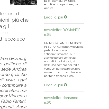
Ezio Tarantelli: sviluppo,
equità e occupazione”, con
Andrea...
lezioni di
Leggi di più
sioni, più che
a gli
newsletter DOMANDE
ione-
n.69
 di eco&eco
UN NUOVO ANTISEMITISMO
IN EUROPA?Michel Wieviorka
parla di un nuovo
antisemitismo che, pur
drea ­Ginzburg
avendo perso i connotati
razzistici tradizionali, si
 politiche di
definisce sempre per l’odio
a sede. Andrea
verso un particolare gruppo
umano. Il corto circuito delle
trarne qualche
periferie francesi a cau...
i vista, ogni
 contribuire a
Leggi di più
sbobinatura ma
rono: Vincenzo
newsletter domande
Fabio Fantini,
n.65
gheriti, Anna