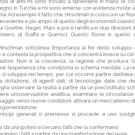
tanza di anni mi sono trovato a riprendere in mano le 
vegno in Turchia e mi sono emerse con evidenza molte a
ma. Ad esempio il fatto che Hirschman si colloca in un fil
recedente e più ampio di quello degli economisti classici,
Goethe, Hegel, Marx e poi si ramifica in due direzioni: 
nsiero di Sraffa e Gramsci. Questo filone è quello de
Hirschman sottolinea l’importanza ai fini dello sviluppo
 e contesta la prospettiva che si concentra invece su ci
tazioni. Non è la coscienza, la ragione che produce l’
iene l’esperienza che condiziona lo schema mentale. La r
si sviluppa nel tempo, per cui occorre partire dall’idea
na dotazione, di agenti dati, di tecnologie date che d
sogna osservare la realtà a partire da un precostituito 
ere un’osservazione analitica, esaminare le circostanz
ssaggio verso nuove condizioni, attivare un meccanismo di
i argomentazione:
principi generali o premesse si procede a uno svolg
ire da una ipotesi si cercano fatti che la confermano;
maginano i fatti a partire da una manifestazione del reale.