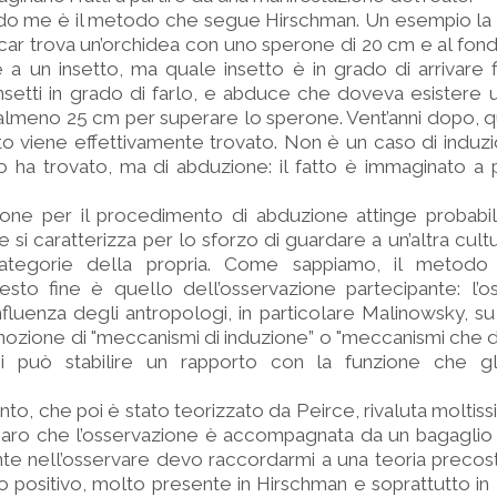
do me è il metodo che segue Hirschman. Un esempio la 
r trova un’orchidea con uno sperone di 20 cm e al fondo 
 a un insetto, ma quale insetto è in grado di arrivare 
setti in grado di farlo, e abduce che doveva esistere 
almeno 25 cm per superare lo sperone. Vent’anni dopo, 
tto viene effettivamente trovato. Non è un caso di induzi
o ha trovato, ma di abduzione: il fatto è immaginato a 
zione per il procedimento di abduzione attinge probab
he si caratterizza per lo sforzo di guardare a un’altra cul
ategorie della propria. Come sappiamo, il metodo 
esto fine è quello dell’osservazione partecipante: l’o
influenza degli antropologi, in particolare Malinowsky, s
a nozione di "meccanismi di induzione” o "meccanismi che d
i può stabilire un rapporto con la funzione che gl
, che poi è stato teorizzato da Peirce, rivaluta moltiss
iaro che l’osservazione è accompagnata da un bagaglio 
e nell’osservare devo raccordarmi a una teoria precost
 positivo, molto presente in Hirschman e soprattutto in