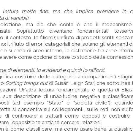
a lettura molto fine, ma che implica prendere in c
 di variabili.
 selezione, ma ciò che conta è che il meccanism
ausale. Soprattutto diventano fondamentali: l’osse
, il contesto, le filiere); il rifiuto di progetti scritti senza 
no; il rifiuto di errori categoriali che isolano gli elementi 
 si parla di aree interne, la distinzione tra aree interne
e avere come opzione di base lo studio delle connessioni
me di elementi, lo evidenzi e quindi lo rafforzi.
gnifica costruire delle categorie a compartimenti stagn
bro
Sorting things out
di Susan Leigh Star, che sottolinea 
icazioni. Un’altra lettura fondamentale è quella di Elia
a sua descrizione di un’abitudine negativa a classificare
osti (ad esempio "Stato” e "società civile”), quando
retta si concentra sui collegamenti, sulle reti, non sull’
 è di continuare a trattarli come opposti e costruire 
rzare l’opposizione anziché cercare relazioni.
on è come classificare, ma come usare bene la classifi