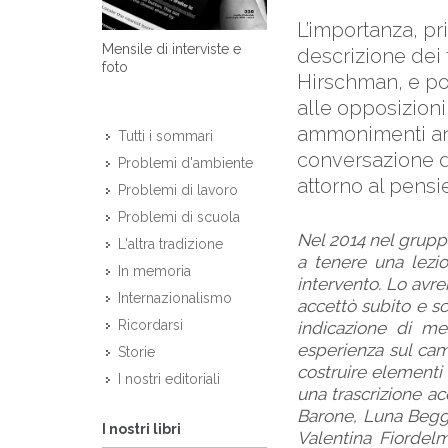
L’importanza, pr
Mensile di interviste e
descrizione dei 
foto
Hirschman, e poi
alle opposizioni 
ammonimenti ant
Tutti i sommari
conversazione d
Problemi d'ambiente
attorno al pensi
Problemi di lavoro
Problemi di scuola
Nel 2014 nel gruppo
L'altra tradizione
a tenere una lezi
In memoria
intervento. Lo avr
Internazionalismo
accettò subito e sc
Ricordarsi
indicazione di me
esperienza sul cam
Storie
costruire elementi 
I nostri editoriali
una trascrizione ac
Barone, Luna Beggi
I nostri libri
Valentina Fiordel