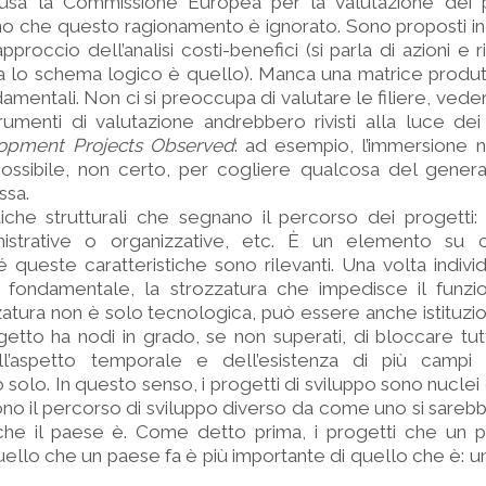
e usa la Commissione Europea per la valutazione dei 
o che questo ragionamento è ignorato. Sono proposti indi
roccio dell’analisi costi-benefici (si parla di azioni e ri
ma lo schema logico è quello). Manca una matrice produt
amentali. Non ci si preoccupa di valutare le filiere, ve
trumenti di valutazione andrebbero rivisti alla luce de
opment Projects Observed
: ad esempio, l’immersione n
sibile, non certo, per cogliere qualcosa del genera
ssa.
tiche strutturali che segnano il percorso dei progetti
nistrative o organizzative, etc. È un elemento su 
é queste caratteristiche sono rilevanti. Una volta indivi
 fondamentale, la strozzatura che impedisce il funz
atura non è solo tecnologica, può essere anche istituzio
ogetto ha nodi in grado, se non superati, di bloccare tut
’aspetto temporale e dell’esistenza di più campi r
 solo. In questo senso, i progetti di sviluppo sono nuclei
no il percorso di sviluppo diverso da come uno si sare
 che il paese è. Come detto prima, i progetti che un p
ello che un paese fa è più importante di quello che è: u