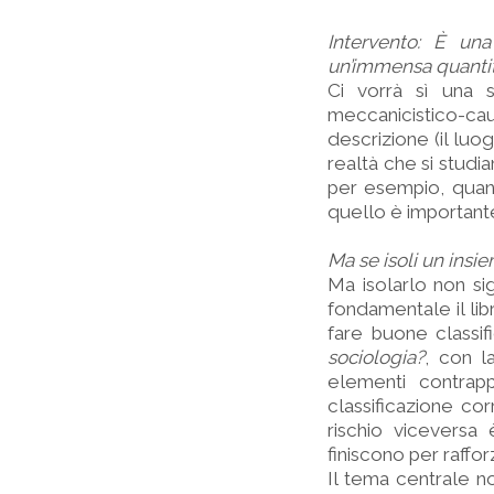
Intervento: È un
un’immensa quantità
Ci vorrà sì una
meccanicistico-c
descrizione (il luogo
realtà che si studia
per esempio, quando
quello è important
Ma se isoli un insie
Ma isolarlo non si
fondamentale il li
fare buone classif
sociologia?
, con l
elementi contrapp
classificazione cor
rischio viceversa
finiscono per raffo
Il tema centrale n