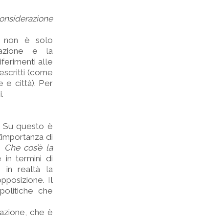
onsiderazione
o non è solo
rvazione e la
riferimenti alle
descritti (come
 e città). Per
.
i. Su questo è
l’importanza di
s,
Che cos’è la
 in termini di
 in realtà la
opposizione. Il
politiche che
cazione, che è