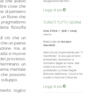
cose che avevo
navigazione dei tre l...
ltre cose che
Leggi di più
one di pensiero
 un filone che
il pragmatismo
TURISTI TUTTI I GIORNI
lla filosofia
Una Città
n°
308 / 2025
marzo
 di ciò che un
Realizzata da
Iacopo
ò che un paese
Gardelli
azione, ma, al
Alex Giuzio è giornalista per “il
ealtà si muove
manifesto”. Si occupa di temi
 del processo,
ambientali, economici e
normativi legati al mare, alle
eterminano un
coste e al turismo. Ha
schema mentale
pubblicato La linea fragile
e che possono
(Edizioni dell’Asino, 2022) e ha
curato il volume Critica de...
 sviluppo.
Leggi di più
imento logico