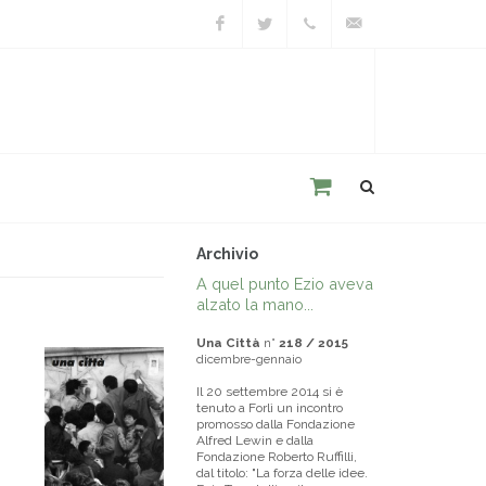
Facebook
Twitter
+39
unacitta@unacitta.o
0543
21422
Archivio
A quel punto Ezio aveva
alzato la mano...
Una Città
n°
218 / 2015
dicembre-gennaio
Il 20 settembre 2014 si è
tenuto a Forlì un incontro
promosso dalla Fondazione
Alfred Lewin e dalla
Fondazione Roberto Ruffilli,
dal titolo: "La forza delle idee.