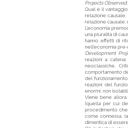
Projects Observed
Qual è il vantaggio
relazione causale, 
relazione causale, 
L’economia premoder
una pluralità di cau
hanno effetti di ri
nell’economia pre-ne
Development Proj
reazioni a catena:
neoclassiche. Cri
comportamento degl
del funzionamento d
reazioni del funz
enormi, non isolabil
Viene bene allora 
(quella per cui de
procedimento che
come connessa, la 
dimentica di essere