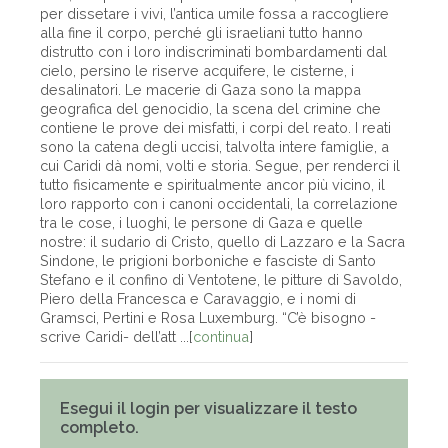
per dissetare i vivi, l’antica umile fossa a raccogliere
alla fine il corpo, perché gli israeliani tutto hanno
distrutto con i loro indiscriminati bombardamenti dal
cielo, persino le riserve acquifere, le cisterne, i
desalinatori. Le macerie di Gaza sono la mappa
geografica del genocidio, la scena del crimine che
contiene le prove dei misfatti, i corpi del reato. I reati
sono la catena degli uccisi, talvolta intere famiglie, a
cui Caridi dà nomi, volti e storia. Segue, per renderci il
tutto fisicamente e spiritualmente ancor più vicino, il
loro rapporto con i canoni occidentali, la correlazione
tra le cose, i luoghi, le persone di Gaza e quelle
nostre: il sudario di Cristo, quello di Lazzaro e la Sacra
Sindone, le prigioni borboniche e fasciste di Santo
Stefano e il confino di Ventotene, le pitture di Savoldo,
Piero della Francesca e Caravaggio, e i nomi di
Gramsci, Pertini e Rosa Luxemburg. “C’è bisogno -
scrive Caridi- dell’att ...[
continua
]
Esegui il login per visualizzare il testo
completo.