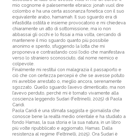
mio cognome è palesemente ebraico: jonah vuol dire
colombo e ha una certa assonanza fonetica con il suo
equivalente arabo, hamamah. Il suo sguardo era di
infastidita ostilità e insieme provocatorio e mi chiedeva
chiaramente un atto di sottomissione, ma io non
abbassai gli occhi e lo fissai a mia volta, cercando di
mantenere il mio sguardo quanto più possibile
anonimo e spento, sfuggendo la lotta che mi
proponeva e contrastando così l’odio che manifestava
verso lo straniero sconosciuto, dal nome nemico e
colpevole.
Finalmente mi restituì con malagrazia il passaporto e
ciò che con certezza percepii è che se avesse potuto
mi avrebbe arrestato o, meglio ancora, serenamente
sgozzato. Quello sguardo l’avevo dimenticato, ma non
l’avevo perduto, perché mi è tornato vivamente alla
coscienza leggendo Sudari (Feltrinelli, 2025) di Paola
Caridi.
Paola Caridi è una stimata saggista e giornalista che
conosce bene la realtà medio orientale e ha studiato a
fondo Hamas, la sua storia e la sua natura, in un libro
più volte ripubblicato e aggiornato, Hamas. Dalla
resistenza al regime (Feltrinelli, 2025). Ora Sudari è