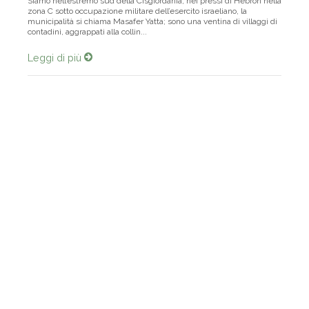
Siamo nell’estremo sud della Cisgiordania, nei pressi di Hebron nella
zona C sotto occupazione militare dell’esercito israeliano, la
municipalità si chiama Masafer Yatta; sono una ventina di villaggi di
contadini, aggrappati alla collin...
Leggi di più