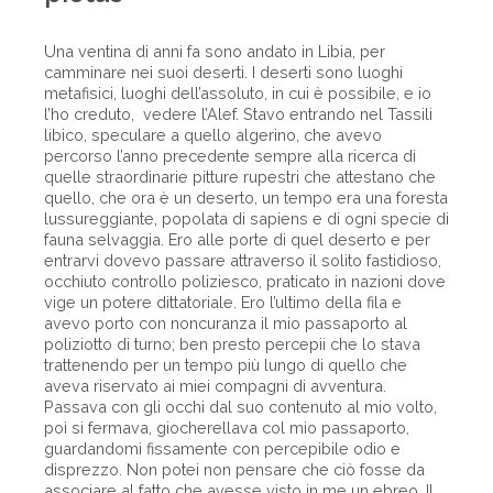
Una ventina di anni fa sono andato in Libia, per
camminare nei suoi deserti. I deserti sono luoghi
metafisici, luoghi dell’assoluto, in cui è possibile, e io
l’ho creduto, vedere l’Alef. Stavo entrando nel Tassili
libico, speculare a quello algerino, che avevo
percorso l’anno precedente sempre alla ricerca di
quelle straordinarie pitture rupestri che attestano che
quello, che ora è un deserto, un tempo era una foresta
lussureggiante, popolata di sapiens e di ogni specie di
fauna selvaggia. Ero alle porte di quel deserto e per
entrarvi dovevo passare attraverso il solito fastidioso,
occhiuto controllo poliziesco, praticato in nazioni dove
vige un potere dittatoriale. Ero l’ultimo della fila e
avevo porto con noncuranza il mio passaporto al
poliziotto di turno; ben presto percepii che lo stava
trattenendo per un tempo più lungo di quello che
aveva riservato ai miei compagni di avventura.
Passava con gli occhi dal suo contenuto al mio volto,
poi si fermava, giocherellava col mio passaporto,
guardandomi fissamente con percepibile odio e
disprezzo. Non potei non pensare che ciò fosse da
associare al fatto che avesse visto in me un ebreo. Il