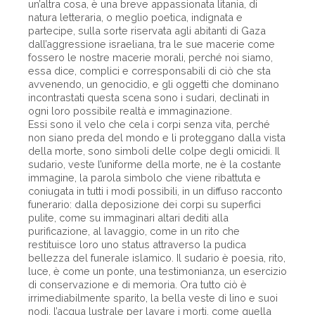
un’altra cosa, è una breve appassionata litania, di
natura letteraria, o meglio poetica, indignata e
partecipe, sulla sorte riservata agli abitanti di Gaza
dall’aggressione israeliana, tra le sue macerie come
fossero le nostre macerie morali, perché noi siamo,
essa dice, complici e corresponsabili di ciò che sta
avvenendo, un genocidio, e gli oggetti che dominano
incontrastati questa scena sono i sudari, declinati in
ogni loro possibile realtà e immaginazione.
Essi sono il velo che cela i corpi senza vita, perché
non siano preda del mondo e li proteggano dalla vista
della morte, sono simboli delle colpe degli omicidi. Il
sudario, veste l’uniforme della morte, ne è la costante
immagine, la parola simbolo che viene ribattuta e
coniugata in tutti i modi possibili, in un diffuso racconto
funerario: dalla deposizione dei corpi su superfici
pulite, come su immaginari altari dediti alla
purificazione, al lavaggio, come in un rito che
restituisce loro uno status attraverso la pudica
bellezza del funerale islamico. Il sudario è poesia, rito,
luce, è come un ponte, una testimonianza, un esercizio
di conservazione e di memoria. Ora tutto ciò è
irrimediabilmente sparito, la bella veste di lino e suoi
nodi, l’acqua lustrale per lavare i morti, come quella