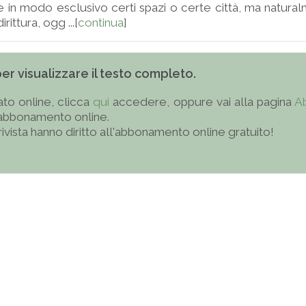
in modo esclusivo certi spazi o certe città, ma natura
rittura, ogg ...[
continua
]
 per visualizzare il testo completo.
to online, clicca
qui
accedere, oppure vai alla pagina
A
'abbonamento online.
 rivista hanno diritto all'abbonamento online gratuito!