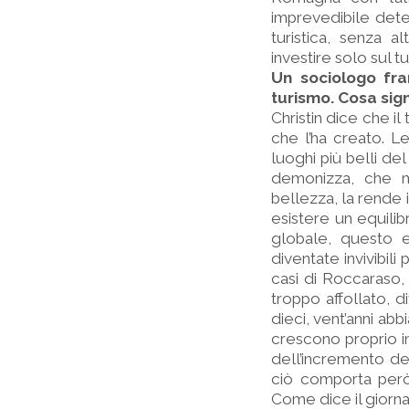
imprevedibile deter
turistica, senza a
investire solo sul 
Un sociologo fra
turismo. Cosa sign
Christin dice che 
che l’ha creato. L
luoghi più belli d
demonizza, che no
bellezza, la rende 
esistere un equilibr
globale, questo eq
diventate invivibili 
casi di Roccaraso,
troppo affollato, d
dieci, vent’anni abb
crescono proprio in
dell’incremento del
ciò comporta però l
Come dice il giornali