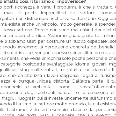
 affatto così. Il turismo ci impoverisce?
mo porti ricchezza è vera. Il problema è che si tratta di
e mani di pochi. Imprenditori del settore, comp
rgatori: non distribuisce ricchezza sul territorio. Oggi esi
 ma esiste anche un vincolo, molto generale, a spendere
 stesso settore. Perciò non sono mai chiari i benefici d
ste un sindaco che dice: “Abbiamo guadagnato tot milioni
 e li abbiamo usati per costruire un nuovo ospedale”, so
o modo avremmo la percezione concreta del benefici
esti soldi, invece, vengono spesso reinvestiti in promozion
-alimenta, che vede arricchirsi solo poche persone e che, 
categorie cosiddette svantaggiate (donne, giovani, migra
alificati, stagionali, sfruttati, irregolari -conosciamo tutti
o che caratterizza i lavori stagionali legati al turismo.
hezza è dunque un’idea distorta. Dall’altra parte, il 
, economici e ambientali, come il sovraffollamento
 distruzione degli ambienti naturali, o la creazione d
agili. I luoghi in cui si investe unicamente sul turismo 
ssendo il turismo un settore molto precario, la cui esiste
labili. L’abbiamo visto ad esempio durante la pandemi
luvione del 2023. Può succedere che un evento ca