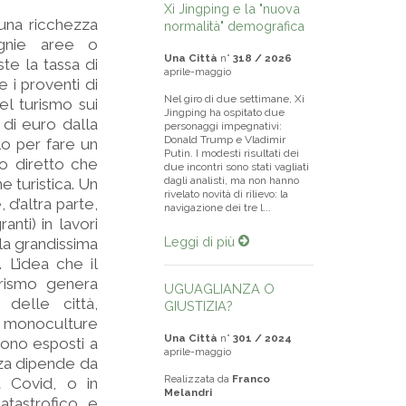
Xi Jingping e la "nuova
 una ricchezza
normalità" demografica
agnie aree o
Una Città
n°
318 / 2026
ste la tassa di
aprile-maggio
 i proventi di
Nel giro di due settimane, Xi
el turismo sui
Jingping ha ospitato due
 di euro dalla
personaggi impegnativi:
Donald Trump e Vladimir
lo per fare un
Putin. I modesti risultati dei
o diretto che
due incontri sono stati vagliati
dagli analisti, ma non hanno
e turistica. Un
rivelato novità di rilievo: la
d’altra parte,
navigazione dei tre l...
nti) in lavori
Leggi di più
 la grandissima
 L’idea che il
turismo genera
UGUAGLIANZA O
 delle città,
GIUSTIZIA?
i monoculture
Una Città
n°
301 / 2024
sono esposti a
aprile-maggio
nza dipende da
Realizzata da
Franco
a Covid, o in
Melandri
tastrofico e