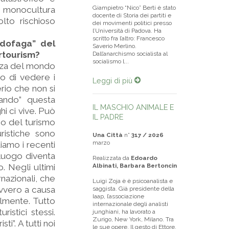
Giampietro “Nico” Berti è stato
na monocultura
docente di Storia dei partiti e
olto rischioso
dei movimenti politici presso
l’Università di Padova. Ha
scritto fra l’altro: Francesco
ndofaga” del
Saverio Merlino.
ertourism?
Dall’anarchismo socialista al
socialismo l...
ezza del mondo
io di vedere i
Leggi di più
rio che non si
tando” questa
IL MASCHIO ANIMALE E
hi ci vive. Può
IL PADRE
ppo del turismo
uristiche sono
Una Città
n°
317 / 2026
marzo
ediamo i recenti
 luogo diventa
Realizzata da
Edoardo
o. Negli ultimi
Albinati, Barbara Bertoncin
rnazionali, che
Luigi Zoja è è psicoanalista e
 ovvero a causa
saggista. Già presidente della
Iaap, l’associazione
ilmente. Tutto
internazionale degli analisti
istici stessi.
junghiani, ha lavorato a
Zurigo, New York, Milano. Tra
ti”. A tutti noi
le sue opere, Il gesto di Ettore.