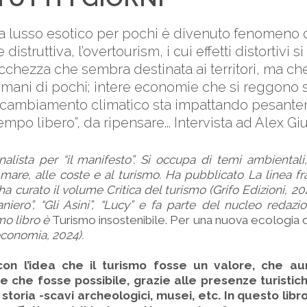
da lusso esotico per pochi è divenuto fenomeno d
distruttiva, l’overtourism, i cui effetti distortivi 
icchezza che sembra destinata ai territori, ma che 
 mani di pochi; intere economie che si reggono s
 il cambiamento climatico sta impattando pesante
mpo libero”, da ripensare... Intervista ad Alex Giu
nalista per “il manifesto”. Si occupa di temi ambiental
 mare, alle coste e al turismo. Ha pubblicato La linea fra
ha curato il volume Critica del turismo (Grifo Edizioni, 20
raniero”, “Gli Asini”, “Lucy” e fa parte del nucleo redazi
imo libro è
Turismo insostenibile. Per una nuova ecologia d
economia, 2024).
con l’idea che il turismo fosse un valore, che a
 e che fosse possibile, grazie alle presenze turistich
 storia -scavi archeologici, musei, etc. In questo libr