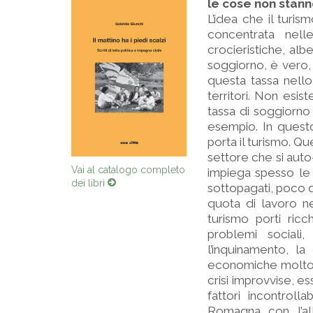
le cose non stanno
L’idea che il turis
concentrata nell
crocieristiche, albe
soggiorno, è vero,
questa tassa nello
territori. Non esi
tassa di soggiorno
esempio. In quest
porta il turismo. Qu
settore che si auto
Vai al catalogo completo
impiega spesso le 
dei libri
sottopagati, poco qu
quota di lavoro ner
turismo porti ricc
problemi sociali
l’inquinamento, la
economiche molto fr
crisi improvvise, e
fattori incontrol
Romagna con l’al