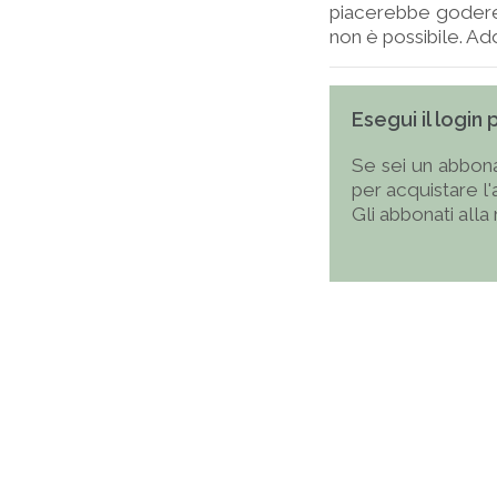
piacerebbe godere 
non è possibile. Addi
Esegui il login
Se sei un abbona
per acquistare l
Gli abbonati alla