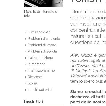
Il turismo, che 
Mensile di interviste e
foto
sua incarnazione 
vari modi; una r
concentra nelle
Tutti i sommari
naturali su cui
Problemi d'ambiente
questione del “te
Problemi di lavoro
Problemi di scuola
Alex Giuzio è gior
L'altra tradizione
normativi legati al
In memoria
dell’Asino, 2022) e 
“Il Mulino”, “Lo St
Internazionalismo
Velocità”. Il suo ult
Ricordarsi
tempo libero
(Altr
Storie
I nostri editoriali
Siamo cresciuti 
ricchezza di tutti
I nostri libri
parti della nostra