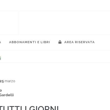
A
ABBONAMENTI E LIBRI
AREA RISERVATA
i
25
marzo
o
Gardelli
TUTTI I GIORNI