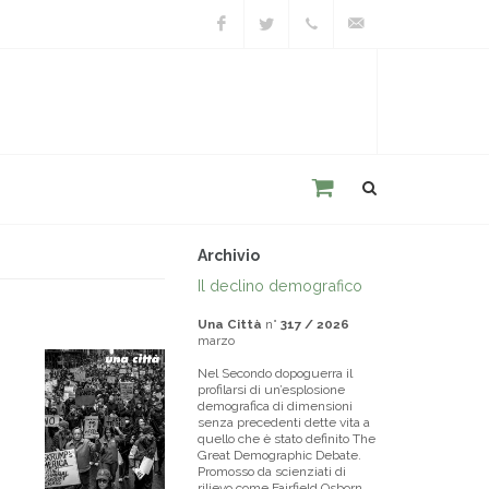
Facebook
Twitter
+39
unacitta@unacitta.o
0543
21422
Archivio
Il declino demografico
Una Città
n°
317 / 2026
marzo
Nel Secondo dopoguerra il
profilarsi di un’esplosione
demografica di dimensioni
senza precedenti dette vita a
quello che è stato definito The
Great Demographic Debate.
Promosso da scienziati di
rilievo come Fairfield Osborn,