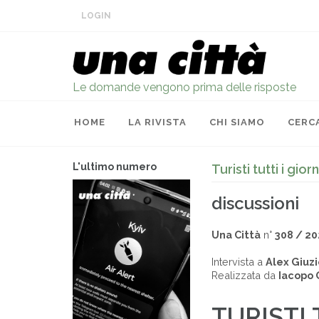
LOGIN
Le domande vengono prima delle risposte
HOME
LA RIVISTA
CHI SIAMO
CERC
L'ultimo numero
Turisti tutti i giorn
discussioni
Una Città
n°
308 / 20
Intervista a
Alex Giuzi
Realizzata da
Iacopo 
TURISTI 