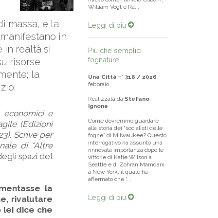
William Vogt e Ra...
i massa, e la
Leggi di più
si manifestano in
in realtà si
Più che semplici
fognature
u risorse
mente; la
Una Città
n°
316 / 2026
febbraio
zio.
Realizzata da
Stefano
Ignone
i, economici e
Come dovremmo guardare
gile (Edizioni
alla storia dei “socialisti delle
23). Scrive per
fogne” di Milwaukee? Questo
interrogativo ha assunto una
onale di “Altre
rinnovata importanza dopo le
egli spazi del
vittorie di Katie Wilson a
Seattle e di Zohran Mamdani
a New York, il quale ha
affermato che “...
umentasse la
Leggi di più
e, rivalutare
o lei dice che