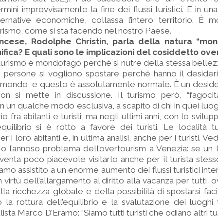
mini improvvisamente la fine dei flussi turistici. E in u
lternative economiche, collassa l’intero territorio. È m
turismo, come si sta facendo nel nostro Paese.
ncese, Rodolphe Christin, parla della natura “mo
ifica? E quali sono le implicazioni del cosiddetto ov
il turismo è mondofago perché si nutre della stessa bell
e persone si vogliono spostare perché hanno il desider
el mondo, e questo è assolutamente normale. È un deside
n si mette in discussione. Il turismo però, “fagoci
in un qualche modo esclusiva, a scapito di chi in quei luog
io fra abitanti e turisti; ma negli ultimi anni, con lo svilu
uilibrio si è rotto a favore dei turisti. Le località t
per i loro abitanti e, in ultima analisi, anche per i turisti. V
 o l’annoso problema dell’overtourism a Venezia: se un
iventa poco piacevole visitarlo anche per il turista stess
iamo assistito a un enorme aumento dei flussi turistici inte
 virtù dell’allargamento al diritto alla vacanza per tutti,
la ricchezza globale e della possibilità di spostarsi fac
a rottura dell’equilibrio e la svalutazione dei luoghi tur
sta Marco D’Eramo: “Siamo tutti turisti che odiano altri turis