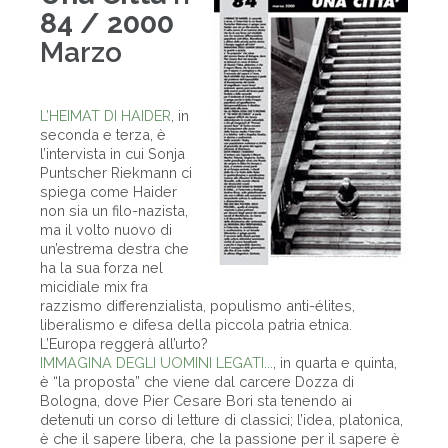
84 / 2000
Marzo
L’HEIMAT DI HAIDER
, in
seconda e terza, è
l’intervista in cui Sonja
Puntscher Riekmann ci
spiega come Haider
non sia un filo-nazista,
ma il volto nuovo di
un’estrema destra che
ha la sua forza nel
micidiale mix fra
razzismo differenzialista, populismo anti-élites,
liberalismo e difesa della piccola patria etnica.
L’Europa reggerà all’urto?
IMMAGINA DEGLI UOMINI LEGATI...
, in quarta e quinta,
è “la proposta” che viene dal carcere Dozza di
Bologna, dove Pier Cesare Bori sta tenendo ai
detenuti un corso di letture di classici; l’idea, platonica,
è che il sapere libera, che la passione per il sapere è