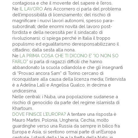
contagiosa e che il movente del sapere è l’eros.
Ne
IL LAVORO
Aris Accornero ci parla del problema
dell’impossibilità di licenziamento; del rischio di
magnificare i nuovi lavori autonomi, spesso para-
subordinati; delle enormi novità del lavoro post-
fordista e della necessità per il sindacato di
rivoluzionarsi; ci spiega perché in Italia il troppo
populismo ed egualitarismo deresponsabilizzano il
cittadino; dalla sesta alla nona.
Ne
LA PRIMA COSA CHE TI DICONO E’ “IO NON SO
FARLO”
si parla di ragazzi difficili che hanno
abbandonato la scuola odiandola e che gli insegnanti
di “Provaci ancora Sam” di Torino cercano di
riconquistare alla causa della licenza media; l’intervista
è a Adelina Lalli e Angelisa Gualco, in decima e
undicesima.
Nelle centrali: i Nuba, una popolazione sudanese a
rischio di genocidio da parte del regime islamista di
Khartoum.
DOVE FINISCE L’EUROPA?
A tentare una risposta è
Mauro Martini. Polonia, Ungheria, Cechia, molto
guardinghe verso una Russia da sempre in bilico fra
Europa e Asia, si sentono ormai parte di un’Europa
centrale. I ritardi della Ue e la fretta della Nato; in