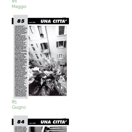
86
Maggio
85
Giugno