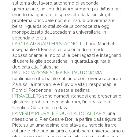
sul tema del lavoro autonomo di seconda
generazione, un tipo di lavoro sempre più diffuso nel
mondo ma ignorato, disprezzato dalla sinistra; il
problema principale non è di natura previdenziale,
bensì riguarda lo statuto della conoscenza oggi
monopolizzato dall’accademia universitaria; in
seconda e terza.
LA GITA AI QUARTIERI SPAGNOLI...
, Lucia Marchetti,
insegnante di Ferrara, ci racconta di un modo
appassionante, e molto utile per ragazzi e insegnanti,
di usare le gite scolastiche; in quarta.La quinta è
dedicata alla Palestina.
PARTECIPAZIONE SI’, MA NELL’AUTONOMIA
:
continuiamo il dibattito sul tanto controverso accordo
Zanussi; a intervenire è Flavio Vallan, responsabile
Fiom di Pordenone; in sesta e settima.
I TRAVELLERS
sono nomadi irlandesi che presentano
gli stessi problemi dei nostri rom; l’intervista è a
Caroline Coleman; in ottava
LA VERITA’ PLURALE E QUELLA TOTALITARIA
, una
riflessione di Pier Cesare Bori, a partire dalla figura di
Pico, su un umanesimo che stava all’incrocio fra tre
culture e che può aiutarci a combinare universalismo e
pluralismo, entrambi irrinunciabili; in diciassettesima.