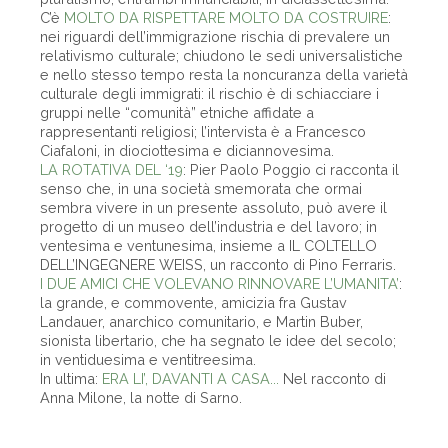
C’è
MOLTO DA RISPETTARE MOLTO DA COSTRUIRE
:
nei riguardi dell’immigrazione rischia di prevalere un
relativismo culturale; chiudono le sedi universalistiche
e nello stesso tempo resta la noncuranza della varietà
culturale degli immigrati: il rischio è di schiacciare i
gruppi nelle “comunità” etniche affidate a
rappresentanti religiosi; l’intervista è a Francesco
Ciafaloni, in diociottesima e diciannovesima.
LA ROTATIVA DEL ‘19
: Pier Paolo Poggio ci racconta il
senso che, in una società smemorata che ormai
sembra vivere in un presente assoluto, può avere il
progetto di un museo dell’industria e del lavoro; in
ventesima e ventunesima, insieme a IL COLTELLO
DELL’INGEGNERE WEISS, un racconto di Pino Ferraris.
I DUE AMICI CHE VOLEVANO RINNOVARE L’UMANITA’
:
la grande, e commovente, amicizia fra Gustav
Landauer, anarchico comunitario, e Martin Buber,
sionista libertario, che ha segnato le idee del secolo;
in ventiduesima e ventitreesima.
In ultima:
ERA LI’, DAVANTI A CASA...
Nel racconto di
Anna Milone, la notte di Sarno.