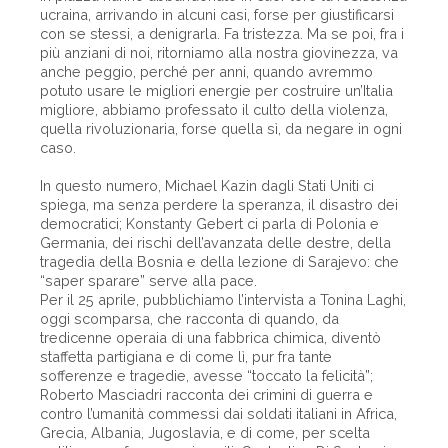
ucraina, arrivando in alcuni casi, forse per giustificarsi
con se stessi, a denigrarla. Fa tristezza. Ma se poi, fra i
più anziani di noi, ritorniamo alla nostra giovinezza, va
anche peggio, perché per anni, quando avremmo
potuto usare le migliori energie per costruire un’Italia
migliore, abbiamo professato il culto della violenza,
quella rivoluzionaria, forse quella sì, da negare in ogni
caso.
In questo numero, Michael Kazin dagli Stati Uniti ci
spiega, ma senza perdere la speranza, il disastro dei
democratici; Konstanty Gebert ci parla di Polonia e
Germania, dei rischi dell’avanzata delle destre, della
tragedia della Bosnia e della lezione di Sarajevo: che
“saper sparare” serve alla pace.
Per il 25 aprile, pubblichiamo l’intervista a Tonina Laghi,
oggi scomparsa, che racconta di quando, da
tredicenne operaia di una fabbrica chimica, diventò
staffetta partigiana e di come lì, pur fra tante
sofferenze e tragedie, avesse “toccato la felicità”;
Roberto Masciadri racconta dei crimini di guerra e
contro l’umanità commessi dai soldati italiani in Africa,
Grecia, Albania, Jugoslavia, e di come, per scelta