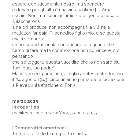
essere egoisticamente nostro, ma spendere
e donare per gli altri è una virtù sublime […]. Ama il
rischio. Non immiserirti in amicizie di gente oziosa e
chiaccherona,
ama chi produce, non accompagnarti a vili, né a
malfattori far paia. Ti benedico figlio mio, e se questa
mia ti sembrerà
un po’ sconclusionata non badare, è la quarta che
cerco di fare ma la commozione non so vincere, sto
pensando
che se leggerai questa vuol dire che io non sarò più.
Tanti baci, tuo padre”.
Mario Romeo, partigiano, al figlio adolescente Rosario
il 24 agosto 1943, circa un anno prima della fucilazione
a Pievequinta (frazione di Forlì)
marzo 2025
In copertina
manifestazione a New York, 5 aprile 2025
I Democratici americani
Trump e le sfide future per la sinistra