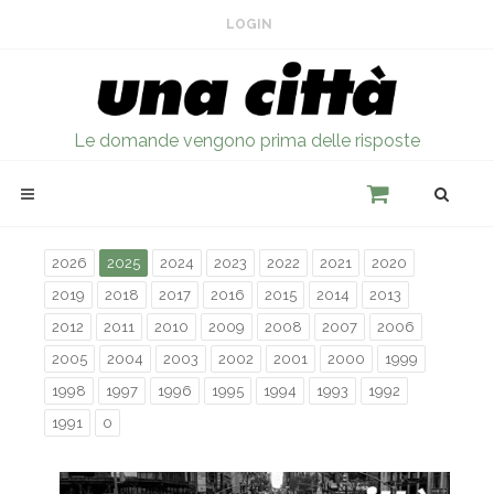
LOGIN
Le domande vengono prima delle risposte
2026
2025
2024
2023
2022
2021
2020
2019
2018
2017
2016
2015
2014
2013
2012
2011
2010
2009
2008
2007
2006
2005
2004
2003
2002
2001
2000
1999
1998
1997
1996
1995
1994
1993
1992
1991
0