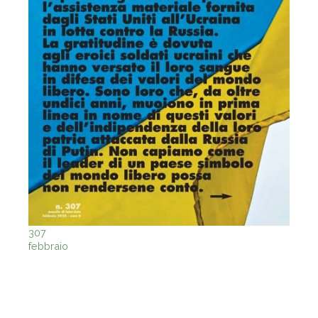
307
febbraio