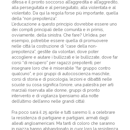
difesa e il pronto soccorso all’aggredita e all’aggredito,
alla perseguitata e al perseguitato, alla violentata e al
violentato. Da qui la regola forse più importante, quella
della “non prepotenza”.
L’educazione a questo principio dovrebbe essere uno
dei compiti principali delle comunità e in primis,
ovviamente, della sinistra. Che fare? Un’idea, per
esempio, potrebbe essere quella di promuovere
nelle città la costruzione di “case della non-
prepotenza”, gestite da volontari, dove poter
accogliere e aiutare i bullizzati e le bullizzate, dove far
corsi “di recupero” per ragazzi prepotenti, per
insegnare loro che è miserabile “far gruppo contro
qualcuno”, e poi gruppi di autocoscienza maschile,
corsi di storia e di psicologia, lezioni e dibattiti nelle
scuole su cosa significa l’onore, una palestra per arti
marziali riservata alle donne, gruppi di pronto
intervento e di vigilanza (pensiamo alla notte
dell’ultimo dell’anno nelle grandi città).
Fra poco sarà il 25 aprile e tutti saremo lì, a celebrare
la resistenza di partigiane e partigiani, armati dagli
alleati angloamericani. Ma tanti di coloro che saranno
in piazza hanno abbandonato in cuor loro la resistenza