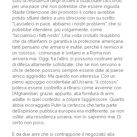
solo la resistenza degli ucraini a ostacolare l’accordo
per una pace che non potrebbe che essere ingiusta.
Stante l’intenzione dei promotori il corteo avrebbe
potuto sfilare dietro a uno striscione con su scritto:
“Lasciateci in pace, abbiamo i nostri problemi”, che si
potrebbe intendere, più volgarmente, come
“facciamoci i fatti nostri”. Una volta crollato l’equilibrio
che da ottant’anni ci garantiva la protezione americana,
tanti pensano che armarsi è inutile, perché il nemico è
un colosso, comunque è lontano e a Roma non
arriverà mai. Oggi, fra l’altro, si possono costruire armi
di difesa altamente sofisticate, che se non servono a
chi le detiene, possono sempre essere date al paese
amico aggredito. Ma questo non interessa. Con un
pieno appoggio occidentale all’Ucraina, “il colosso”
poteva essere costretto a ritirarsi come avvenne con
l’Afghanistan, grazie, appunto, alla fornitura di armi
adatte, in quel contesto, a colpire l’aggressore. Quanto
abbia incoraggiato Putin la certezza che tanta parte
dell’opinione pubblica europea era indifferente, se non
ostile, alla resistenza ucraina, non lo sapremo mai. Di
certo non poco.
È da due anni che si contrappone il negoziato alla