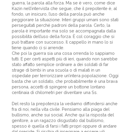
guerra, la parola alla forza. Ma se è vero, come dice
Kazin nell’intervista che segue, che il prepotente è, al
fondo, un insicuro, l’uso della parola può anche
peggiorare la situazione. Interi gruppi umani sono stati
perseguitati perché padroni della parola. Certo, la
parola è importante ma solo se accompagnata dalla
possibilità dell’uso della forza. È col coraggio che si
può trattare con successo. Il cappello in mano lo si
tiene quando ci si arrende.
Che poi la guerra sia una cosa orrenda lo sappiamo
tutti. E per certi aspetti più di ieri, quando non sarebbe
stato affatto semplice ordinare a dei soldati di far
strage di bimbi in una scuola o di malati in un
ospedale per terrorizzare un’intera popolazione. Oggi
basta che un soldato, che probabilmente è una brava
persona, accetti di spingere un bottone lontano
centinaia di chilometri per diventare una Ss.
Del resto la prepotenza la vediamo diffondersi anche
fra di noi, nella vita civile. Pensiamo alla piaga del
bullismo, anche sui social. Anche qui la risposta del
genitore, a un ragazzo disgustato dal bullismo,
spesso è quella di farsi i fatti propri oppure di andare
dal preside. Si rischia di insegnare a essere vili,