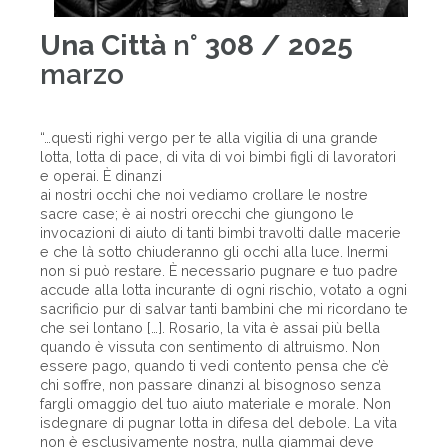
Una Città
n°
308 / 2025
marzo
“…questi righi vergo per te alla vigilia di una grande
lotta, lotta di pace, di vita di voi bimbi figli di lavoratori
e operai. È dinanzi
ai nostri occhi che noi vediamo crollare le nostre
sacre case; è ai nostri orecchi che giungono le
invocazioni di aiuto di tanti bimbi travolti dalle macerie
e che là sotto chiuderanno gli occhi alla luce. Inermi
non si può restare. È necessario pugnare e tuo padre
accude alla lotta incurante di ogni rischio, votato a ogni
sacrificio pur di salvar tanti bambini che mi ricordano te
che sei lontano […]. Rosario, la vita è assai più bella
quando è vissuta con sentimento di altruismo. Non
essere pago, quando ti vedi contento pensa che c’è
chi soffre, non passare dinanzi al bisognoso senza
fargli omaggio del tuo aiuto materiale e morale. Non
isdegnare di pugnar lotta in difesa del debole. La vita
non è esclusivamente nostra, nulla giammai deve