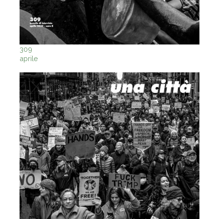
309
aprile