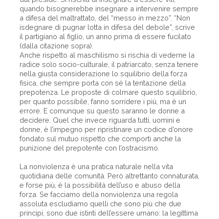
quando bisognerebbe insegnare a intervenire sempre
a difesa del maltrattato, del “messo in mezzo”. “Non
isdegnare di pugnar lotta in difesa del debole”, scrive
il partigiano al figlio, un anno prima di essere fucilato
(dalla citazione sopra).
Anche rispetto al maschilismo si rischia di vederne la
radice solo socio-culturale, il patriarcato, senza tenere
nella giusta considerazione lo squilibrio della forza
fisica, che sempre porta con sé la tentazione della
prepotenza. Le proposte di colmare questo squilibrio,
per quanto possibile, fanno sorridere i più, ma è un
errore. E comunque su questo saranno le donne a
decidere. Quel che invece riguarda tutti, uomini e
donne, è l’impegno per ripristinare un codice d’onore
fondato sul mutuo rispetto che comporti anche la
punizione del prepotente con l’ostracismo.
La nonviolenza è una pratica naturale nella vita
quotidiana delle comunità. Però altrettanto connaturata,
e forse più, è la possibilità dell’uso e abuso della
forza. Se facciamo della nonviolenza una regola
assoluta escludiamo quelli che sono più che due
principi, sono due istinti dell’essere umano: la legittima