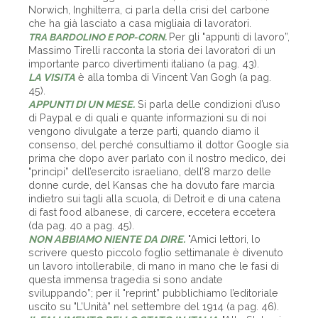
Norwich, Inghilterra, ci parla della crisi del carbone
che ha già lasciato a casa migliaia di lavoratori.
Per gli "appunti di lavoro”,
TRA BARDOLINO E POP-CORN
.
Massimo Tirelli racconta la storia dei lavoratori di un
importante parco divertimenti italiano (a pag. 43).
LA VISITA
è alla tomba di Vincent Van Gogh (a pag.
45).
APPUNTI DI UN MESE.
Si parla delle condizioni d’uso
di Paypal e di quali e quante informazioni su di noi
vengono divulgate a terze parti, quando diamo il
consenso, del perché consultiamo il dottor Google sia
prima che dopo aver parlato con il nostro medico, dei
"princìpi” dell’esercito israeliano, dell’8 marzo delle
donne curde, del Kansas che ha dovuto fare marcia
indietro sui tagli alla scuola, di Detroit e di una catena
di fast food albanese, di carcere, eccetera eccetera
(da pag. 40 a pag. 45).
NON ABBIAMO NIENTE DA DIRE.
"Amici lettori, lo
scrivere questo piccolo foglio settimanale è divenuto
un lavoro intollerabile, di mano in mano che le fasi di
questa immensa tragedia si sono andate
sviluppando”; per il "reprint” pubblichiamo l’editoriale
uscito su "L’Unità” nel settembre del 1914 (a pag. 46).