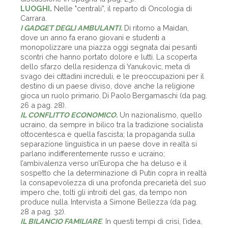
LUOGHI
.
Nelle "centrali”, il reparto di Oncologia di
Carrara.
I GADGET DEGLI AMBULANTI.
Di ritorno a Maidan,
dove un anno fa erano giovani e studenti a
monopolizzare una piazza oggi segnata dai pesanti
scontri che hanno portato dolore e lutti. La scoperta
dello sfarzo della residenza di Yanukovic, meta di
svago dei cittadini increduli, e le preoccupazioni per il
destino di un paese diviso, dove anche la religione
gioca un ruolo primario. Di Paolo Bergamaschi (da pag.
26 a pag. 28).
IL CONFLITTO ECONOMICO.
Un nazionalismo, quello
ucraino, da sempre in bilico tra la tradizione socialista
ottocentesca e quella fascista; la propaganda sulla
separazione linguistica in un paese dove in realtà si
parlano indifferentemente russo e ucraino;
l’ambivalenza verso un’Europa che ha deluso e il
sospetto che la determinazione di Putin copra in realtà
la consapevolezza di una profonda precarietà del suo
impero che, tolti gli introiti del gas, da tempo non
produce nulla. Intervista a Simone Bellezza (da pag.
28 a pag. 32).
IL BILANCIO FAMILIARE
.
In questi tempi di crisi, l’idea,