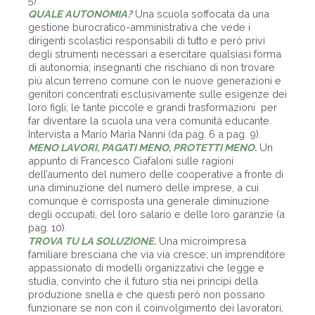
5).
QUALE AUTONOMIA?
Una scuola soffocata da una
gestione burocratico-amministrativa che vede i
dirigenti scolastici responsabili di tutto e però privi
degli strumenti necessari a esercitare qualsiasi forma
di autonomia; insegnanti che rischiano di non trovare
più alcun terreno comune con le nuove generazioni e
genitori concentrati esclusivamente sulle esigenze dei
loro figli; le tante piccole e grandi trasformazioni per
far diventare la scuola una vera comunità educante.
Intervista a Mario Maria Nanni (da pag. 6 a pag. 9).
MENO LAVORI, PAGATI MENO, PROTETTI MENO.
Un
appunto di Francesco Ciafaloni sulle ragioni
dell’aumento del numero delle cooperative a fronte di
una diminuzione del numero delle imprese, a cui
comunque è corrisposta una generale diminuzione
degli occupati, del loro salario e delle loro garanzie (a
pag. 10).
TROVA TU LA SOLUZIONE.
Una microimpresa
familiare bresciana che via via cresce; un imprenditore
appassionato di modelli organizzativi che legge e
studia, convinto che il futuro stia nei principi della
produzione snella e che questi però non possano
funzionare se non con il coinvolgimento dei lavoratori,