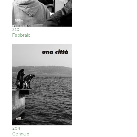
210
Febbraio
209
Gennaio