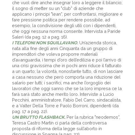
che vuol dire anche insegnar loro a leggere il bilancio;
il sogno di metter su un "club” di aziende che
applicano i principi "lean”, per confrontarsi, migliorare e
fare pressione politica per rendere possibile, ad
esempio, la condivisione degli utili con i dipendenti,
che oggi nessuna norma consente. Intervista a Paride
Saleri (da pag. 12 a pag. 16).
I TELEFONI NON SQUILLAVANO.
Un’azienda storica,
nata alla fine degli anni Cinquanta da un gruppo di
imprenditori che voleva proporre materiali
d’avanguardia, i tempi d’oro dell’edilizia e poi l’arrivo di
una crisi gravissima che in pochi anni riduce il fatturato
a un quarto; la volontà, nonostante tutto, di non lasciare
a casa nessuno che però comporta una riduzione del
salario per tutti; i sacrifici, ma anche l’orgoglio dei
lavoratori che oggi sanno che se la loro impresa ce la
farà sarà stato anche merito loro. Interviste a Lucio
Pecchini, amministratore, Fabio Del Carro, sindacalista,
e a Valter Della Torre e Paolo Borroni, dipendenti (da
pag. 17 a pag. 22).
UN BRUTTO FLASHBACK.
Per la rubrica "neodemos”,
Teresa Castro Martín ci parla della controversa
proposta di riforma della legge sull’aborto in
discussione in Spagna (a pag. 23).