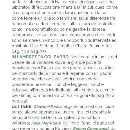
sorta tra alcuni soci di Banca Etica, di organizzare dei
laboratori di "educazione finanziaria” in cui, quasi come
in un gruppo di auto-aiuto, darsi qualche dritta su
come tenere un bilancio familiare, sulle differenze tra
bancomat e carte di credito, sulla lettura dell’estratto
conto, ma soprattutto su come gestire la risorsa
economica, senza moralismi, consapevoli che i soldi
sono sempre un vincolo e un’opportunità. Intervista ad
Annibale Osti, Stefano Ramelli e Chiara Putaturo (da
pag. 33 a pag. 35).
IN LAMBRETTA COL BABBO
.
Nei ricordi d’infanzia del
paese delle vacanze, dove la grande povertà
conviveva con l’agiatezza dei pochi, l’amicizia coi figli
dei mezzadri della nonna e il legame con un padre
severissimo, che odiava i soldi e non voleva
possedere neanche i libri che leggeva, ma che
educava all’onestà intellettuale, alla curiosità, al culto
del dettaglio. Intervista a Chiara Frugoni (da pag. 36 a
pag. 39).
LETTERE
.
,
ergastolano ostativo, cioè
Giovanni Farina
senza alcuna speranza di uscire, mai, ci racconta la
storia di Giovanni De Luca, galeotto e soldato
valoroso;
, da Hong Kong, ci parla del
I
laria Maria Sala
suo recente viaggio a Pechino;
da
Belona Greenwood
,