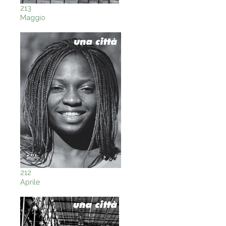
213
Maggio
212
Aprile