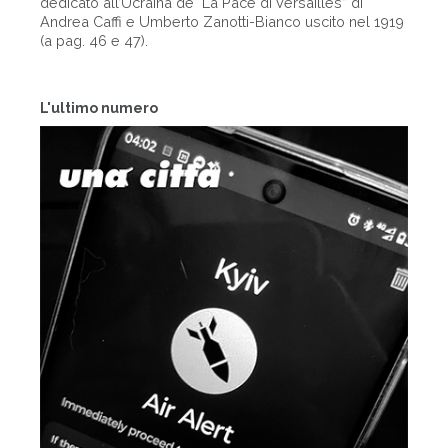
dedicato all’Ucraina de "La Pace di Versailles” di
Andrea Caffi e Umberto Zanotti-Bianco uscito nel 1919
(a pag. 46 e 47).
L'ultimo numero