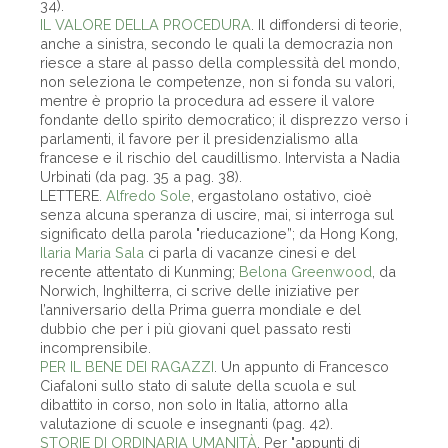
34).
IL VALORE DELLA PROCEDURA
. Il diffondersi di teorie,
anche a sinistra, secondo le quali la democrazia non
riesce a stare al passo della complessità del mondo,
non seleziona le competenze, non si fonda su valori,
mentre è proprio la procedura ad essere il valore
fondante dello spirito democratico; il disprezzo verso i
parlamenti, il favore per il presidenzialismo alla
francese e il rischio del caudillismo. Intervista a Nadia
Urbinati (da pag. 35 a pag. 38).
LETTERE.
Alfredo Sole
, ergastolano ostativo, cioè
senza alcuna speranza di uscire, mai, si interroga sul
significato della parola "rieducazione”; da Hong Kong,
Ilaria Maria Sala
ci parla di vacanze cinesi e del
recente attentato di Kunming;
Belona Greenwood
, da
Norwich, Inghilterra, ci scrive delle iniziative per
l’anniversario della Prima guerra mondiale e del
dubbio che per i più giovani quel passato resti
incomprensibile.
PER IL BENE DEI RAGAZZI
. Un appunto di Francesco
Ciafaloni sullo stato di salute della scuola e sul
dibattito in corso, non solo in Italia, attorno alla
valutazione di scuole e insegnanti (pag. 42).
STORIE DI ORDINARIA UMANITÀ
. Per "appunti di