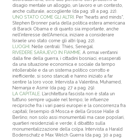
disagio mentale un alloggio, un lavoro e un contesto,
anche culturale, accogliente (da pag. 18 a pag. 22).
UNO STATO COME GLI ALTRI
. Per "hearts and minds”,
Stephen Bronner parla della politica estera americana
di Barack Obama e di quanto sia importante, anche
nell’interesse dell’America, iniziare a considerare
Israele uno stato come gli altri (pag. 22).
LUOGHI
. Nelle centrali: Thiés, Senegal.
RIVEDERE SARAJEVO IN FIAMME
. A ormai vent’anni
dalla fine della guerra, i cittadini bosniaci, esasperati
da una situazione economica e sociale da tempo
intollerabile e da un sistema politico corrotto e
inefficiente, si sono stancati e hanno iniziato a far
sentire la loro voce. Intervista a Valentina, Muhamed,
Nemanja e Asmir (da pag. 27 a pag. 29).
LA CAPITALE
. L’architettura fascista non è stata un
tutt’uno sempre uguale nel tempo; le influenze
reciproche fra i vari paesi europei e la concorrenza fra
capitali; l’esempio di Mosca e della Grosse Halle di
Berlino; non solo assi monumentali ma case popolari,
quartieri residenziali e verde; il dibattito sulla
monumentalizzazione della colpa. Intervista a Harald
Bodenschatz e Max Welch Guerra (da pag. 30 a pag.