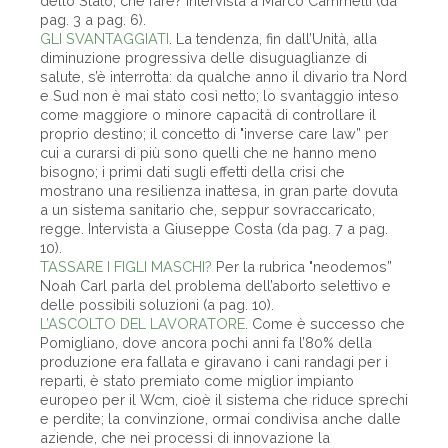
dello Stato; che fare? Intervista a Marco Cammelli (da
pag. 3 a pag. 6).
GLI SVANTAGGIATI
. La tendenza, fin dall’Unità, alla
diminuzione progressiva delle disuguaglianze di
salute, s’è interrotta: da qualche anno il divario tra Nord
e Sud non è mai stato così netto; lo svantaggio inteso
come maggiore o minore capacità di controllare il
proprio destino; il concetto di "inverse care law” per
cui a curarsi di più sono quelli che ne hanno meno
bisogno; i primi dati sugli effetti della crisi che
mostrano una resilienza inattesa, in gran parte dovuta
a un sistema sanitario che, seppur sovraccaricato,
regge. Intervista a Giuseppe Costa (da pag. 7 a pag.
10).
TASSARE I FIGLI MASCHI?
Per la rubrica "neodemos”
Noah Carl parla del problema dell’aborto selettivo e
delle possibili soluzioni (a pag. 10).
L’ASCOLTO DEL LAVORATORE
. Come è successo che
Pomigliano, dove ancora pochi anni fa l’80% della
produzione era fallata e giravano i cani randagi per i
reparti, è stato premiato come miglior impianto
europeo per il Wcm, cioè il sistema che riduce sprechi
e perdite; la convinzione, ormai condivisa anche dalle
aziende, che nei processi di innovazione la