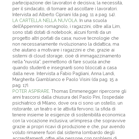
partecipazione dei lavoratori è decisiva; la necessità,
per il sindacato, di tornare ad ascoltare i lavoratori.
Intervista ad Alberto Cipriani (da pag. 11 a pag. 14).
LA CARTELLA NELLA NUVOLA
. In una scuola
dell’Appennino romagnolo, i ragazzini, oltre alla Lim,
sono stati dotati di notebook, alcuni forniti da un
progetto altri portati da casa; nuove tecnologie che
non necessariamente rivoluzionano la didattica, ma
che aiutano a motivare i ragazzini e che, grazie ai
sistemi di cloud storage, cioè di immagazzinamento
nella "nuvola”, permettono di fare scuola anche
quando studenti e insegnanti sono bloccati a casa
dalla neve. Intervista a Fabio Pagliani, Anna Landi,
Margherita Giamblanco e Paolo Visini (da pag. 15 a
pag. 17).
POTER ASPIRARE
. Thomas Emmenegger ripercorre gli
anni trascorsi dalla chiusura del Paolo Pini, l’ospedale
psichiatrico di Milano, dove ora ci sono un ostello, un
ristorante, un teatro e le attività fervono; la sfida di
tenere insieme le esigenze di sostenibilità economica
con la vocazione inclusiva; un’impresa che sopravvive
grazie ai propri ricavi di produzione e che, pur avendo
voluto rimanere fuori dal sistema lombardo degli
accreditamenti, offre alle persone con problemi di