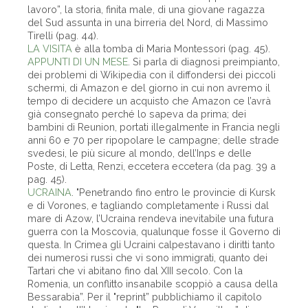
lavoro”, la storia, finita male, di una giovane ragazza
del Sud assunta in una birreria del Nord, di Massimo
Tirelli (pag. 44).
LA VISITA
è alla tomba di Maria Montessori (pag. 45).
APPUNTI DI UN MESE
. Si parla di diagnosi preimpianto,
dei problemi di Wikipedia con il diffondersi dei piccoli
schermi, di Amazon e del giorno in cui non avremo il
tempo di decidere un acquisto che Amazon ce l’avrà
già consegnato perché lo sapeva da prima; dei
bambini di Reunion, portati illegalmente in Francia negli
anni 60 e 70 per ripopolare le campagne; delle strade
svedesi, le più sicure al mondo, dell’Inps e delle
Poste, di Letta, Renzi, eccetera eccetera (da pag. 39 a
pag. 45).
UCRAINA
. "Penetrando fino entro le provincie di Kursk
e di Vorones, e tagliando completamente i Russi dal
mare di Azow, l’Ucraina rendeva inevitabile una futura
guerra con la Moscovia, qualunque fosse il Governo di
questa. In Crimea gli Ucraini calpestavano i diritti tanto
dei numerosi russi che vi sono immigrati, quanto dei
Tartari che vi abitano fino dal XIII secolo. Con la
Romenia, un conflitto insanabile scoppiò a causa della
Bessarabia”. Per il "reprint” pubblichiamo il capitolo