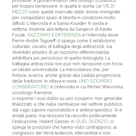
prostitute, a giovani evasori dell'obbligo scolastico
per troppo benessere. In quarta e quinta. Le
VIE DI
MEZZO
sono quelle ricercate dalle donne immigrate,
per conquistarsi spazi di libertà in condizioni molto
difficili. L'intervista è a Samia Kouider. In sesta e
settima. Insieme alla lettera da Sarajevo di Kanita
Fociak.
RAZZISMO E DIFFERENZA
è l'intervista dove
Pierre-André Taguieff ci spiega come il relativismo
culturale, cavallo di battaglia degli antirazzisti, sia
diventato pilastro di un razzismo differenzialista
addirittura più pericoloso di quello biologista. La
battaglia antirazzista non può non riproporre con forza
un ideale universalista. La mescolanza che, per
fortuna, avanza, anche grazie alla caduta progressiva
delle tradizioni. In ottava e nona.
UNO SCIOPERO
CONSERVATORE?
è l'intervista in cui Michel Wieviorka,
sociologo francese,
ci esprime i suoi dubbi su uno sciopero, non generale,
finalizzato a che nulla cambiasse nel settore pubblico,
dal vago sapore nazionalistico e antieuropeistico. Si è
andati piano, ma nessuno ha raccolto politicamente
l'indicazione. Hubert Gasser, in
QUEL SILENZIO
, ci
spiega le posizioni che hanno visto contrapporsi, al
congresso dei Verdi tedeschi, interventisti e non