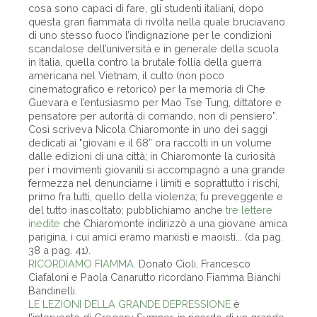
cosa sono capaci di fare, gli studenti italiani, dopo
questa gran fiammata di rivolta nella quale bruciavano
di uno stesso fuoco l’indignazione per le condizioni
scandalose dell’università e in generale della scuola
in Italia, quella contro la brutale follia della guerra
americana nel Vietnam, il culto (non poco
cinematografico e retorico) per la memoria di Che
Guevara e l’entusiasmo per Mao Tse Tung, dittatore e
pensatore per autorità di comando, non di pensiero”.
Così scriveva Nicola Chiaromonte in uno dei saggi
dedicati ai "giovani e il 68” ora raccolti in un volume
dalle edizioni di una città; in Chiaromonte la curiosità
per i movimenti giovanili si accompagnò a una grande
fermezza nel denunciarne i limiti e soprattutto i rischi,
primo fra tutti, quello della violenza; fu preveggente e
del tutto inascoltato; pubblichiamo anche
tre lettere
inedite
che Chiaromonte indirizzò a una giovane amica
parigina, i cui amici eramo marxisti e maoisti... (da pag.
38 a pag. 41).
RICORDIAMO FIAMMA
. Donato Cioli, Francesco
Ciafaloni e Paola Canarutto ricordano Fiamma Bianchi
Bandinelli.
LE LEZIONI DELLA GRANDE DEPRESSIONE
è