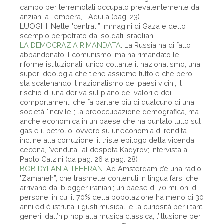
campo per terremotati occupato prevalentemente da
anziani a Tempera, L’Aquila (pag. 23).
LUOGHI. Nelle "centrali” immagini di Gaza e dello
scempio perpetrato dai soldati israeliani.
LA DEMOCRAZIA RIMANDATA
. La Russia ha di fatto
abbandonato il comunismo, ma ha rimandato le
riforme istituzionali, unico collante il nazionalismo, una
super ideologia che tiene assieme tutto e che però
sta scatenando il nazionalismo dei paesi vicini; il
rischio di una deriva sul piano dei valori e dei
comportamenti che fa parlare più di qualcuno di una
società "incivile”; la preoccupazione demografica, ma
anche economica in un paese che ha puntato tutto sul
gas e il petrolio, ovvero su un’economia di rendita
incline alla corruzione; il triste epilogo della vicenda
cecena, "venduta” al despota Kadyrov; intervista a
Paolo Calzini (da pag. 26 a pag. 28)
BOB DYLAN A TEHERAN
. Ad Amsterdam c’è una radio,
"Zamaneh”, che trasmette contenuti in lingua farsi che
arrivano dai blogger iraniani; un paese di 70 milioni di
persone, in cui il 70% della popolazione ha meno di 30
anni ed è istruita; i gusti musicali e la curiosità per i tanti
generi, dall’hip hop alla musica classica; l’illusione per