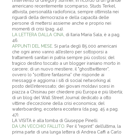
l’intervento di Gregory Sumner, in ricordo di un grande
americano recentemente scomparso, Studs Terkel,
attivista, personalità radiofonica, sempre ottimista nei
riguardi della democrazia e della capacità delle
persone di mettersi assieme anche e proprio nei
momenti di crisi (pag. 44).
LA LETTERA DALLA CINA
, di Ilaria Maria Sala, è a pag.
46.
APPUNTI DEL MESE
. Si parla degli 85.000 americani
che ogni anno vanno all’estero per sottoporsi a
trattamenti sanitari in patria sempre più costosi; del
tragico destino toccato a un blogger iraniano morto in
carcere; di un nuovo mestiere, il "ghosttwitterer”,
ovvero lo "scrittore fantasma” che risponde ai
messaggi e aggiorna i siti di social networking al
posto dell’interessato; dei giovani moldavi scesi in
piazza a Chisinau per chiedere più Europa e più libertà;
di un blog del Wall Street Journal dedicato a otto
vittime d’eccezione della crisi economica; del
waterboarding, eccetera eccetera (da pag. 45 a pag.
47).
LA VISITA è alla tomba di Giuseppe Pinelli.
DA UN VECCHIO FALLITO
. Per il "reprint” dell’ultima, la
prima parte di una lunga lettera di Andrea Caffi a Carlo