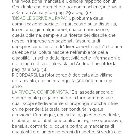
una rivoluzione mancata e il difficile rapporto con un
Occidente che promette e poi non mantiene; intervista
a Kamran Ashtary (da pag. 29 a pag. 31).
"DISABILE SCRIVE AL PAPA”
. Il problema della
comunicazione sociale, in particolare sulla disabilità,
tra editoria, giornali, internet; una comunicazione,
quella odierna, sempre alla ricerca del disabile che
riesce in imprese sensazionali; l’assurdità di
un’espressione, quella di "diversamente abile” che non
sarebbe mai potuta nascere nell’ambiente della
disabilità; il rischio della ripetitività delle informazioni e
della fuga nel fare: intervista ad Andrea Pancaldi (da
pag. 32 a pag. 34).
RICORDARSI. La fotoricordo è dedicata alle vittime
dell’amianto, che ancora oggi fa 500.000 morti ogni
anno.
LA RIVOLTA CONFORMISTA
. "E si aspetta ancora di
sapere quale piega prenderà la loro sommossa e
quali scopi effettivamente si proponga, nonché infine,
chi ne prenderà la testa per condurla in quale
direzione. Comunque, non si tratta, questo è evidente,
di libertà, né di ribellione contro un regime oppressivo,
bensì, al contrario, di collera contro la mancanza di
un’autorità e di un ordine degni di rispetto. Si vedrà che