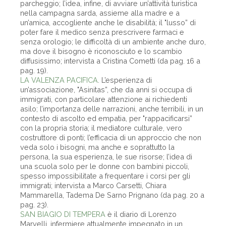
parcheggio; l’idea, infine, di avviare un’attività turistica
nella campagna sarda, assieme alla madre e a
un’amica, accogliente anche le disabilità; il "lusso” di
poter fare il medico senza prescrivere farmaci e
senza orologio; le difficoltà di un ambiente anche duro,
ma dove il bisogno è riconosciuto e lo scambio
diffusissimo; intervista a Cristina Cometti (da pag. 16 a
pag. 19).
LA VALENZA PACIFICA
. L’esperienza di
un’associazione, "Asinitas”, che da anni si occupa di
immigrati, con particolare attenzione ai richiedenti
asilo; l’importanza delle narrazioni, anche terribili, in un
contesto di ascolto ed empatia, per "rappacificarsi”
con la propria storia; il mediatore culturale, vero
costruttore di ponti; l’efficacia di un approccio che non
veda solo i bisogni, ma anche e soprattutto la
persona, la sua esperienza, le sue risorse; l’idea di
una scuola solo per le donne con bambini piccoli,
spesso impossibilitate a frequentare i corsi per gli
immigrati; intervista a Marco Carsetti, Chiara
Mammarella, Tadema De Sarno Prignano (da pag. 20 a
pag. 23).
SAN BIAGIO DI TEMPERA
è il diario di Lorenzo
Marvelli, infermiere attualmente impegnato in un