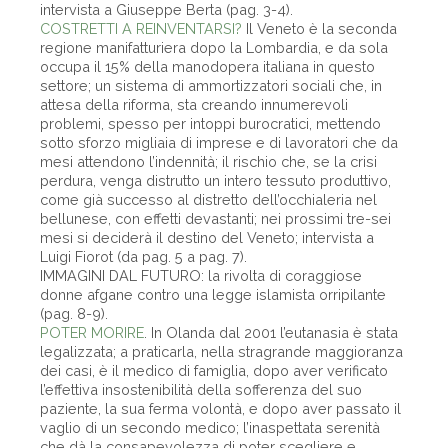
intervista a Giuseppe Berta (pag. 3-4).
COSTRETTI A REINVENTARSI?
Il Veneto è la seconda
regione manifatturiera dopo la Lombardia, e da sola
occupa il 15% della manodopera italiana in questo
settore; un sistema di ammortizzatori sociali che, in
attesa della riforma, sta creando innumerevoli
problemi, spesso per intoppi burocratici, mettendo
sotto sforzo migliaia di imprese e di lavoratori che da
mesi attendono l’indennità; il rischio che, se la crisi
perdura, venga distrutto un intero tessuto produttivo,
come già successo al distretto dell’occhialeria nel
bellunese, con effetti devastanti; nei prossimi tre-sei
mesi si deciderà il destino del Veneto; intervista a
Luigi Fiorot (da pag. 5 a pag. 7).
IMMAGINI DAL FUTURO: la rivolta di coraggiose
donne afgane contro una legge islamista orripilante
(pag. 8-9).
POTER MORIRE
. In Olanda dal 2001 l’eutanasia è stata
legalizzata; a praticarla, nella stragrande maggioranza
dei casi, è il medico di famiglia, dopo aver verificato
l’effettiva insostenibilità della sofferenza del suo
paziente, la sua ferma volontà, e dopo aver passato il
vaglio di un secondo medico; l’inaspettata serenità
che dà la consapevolezza di poter scegliere e