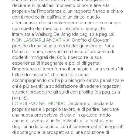
decidere in qualsiasi momento di porre fine alla
propria vita; l’importanza di un rapporto franco e chiaro
con il medico fin dall’inizio; un diritto, quello
all’eutanasia, che si contempera sempre e comunque
con quello del medico di rifiutare di eseguirla;
intervista a Walburg De Jong (da pag. 10 a pag. 12).
NON LASCIARLI ANDAR VIA
: Onofrio di Giovanni,
preside di una scuola media del quartiere di Porta
Palazzo, Torino, che vanta un tasso di presenza di
studenti immigrati del 60%, ripercorre la sua
esperienza di insegnante e poi di dirigente;
l’importanza di tener fermo il principio di una scuola "di
tutti e di ciascuno”, che non seleziona,
accompagnando chi ha più bisogno senza penalizzare
chi è più avanti; la soddisfazione di vedere i ragazzini
stranieri proseguire gli studi con profitto (da pag. 13 a
pag. 15).
LO VOLEVO NEL MONDO
. Decidere di lasciare la
propria casa e il proprio lavoro, e di partire, per dare
una nuova prospettiva, di vita e in qualche modo
anche di lavoro, a un figlio disabile; la frustrazione
degli anni della scuola, con il turnover delle insegnanti
di sostegno e la prospettiva di una soluzione di