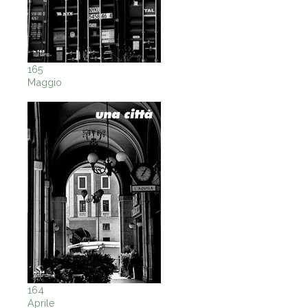
165
Maggio
164
Aprile