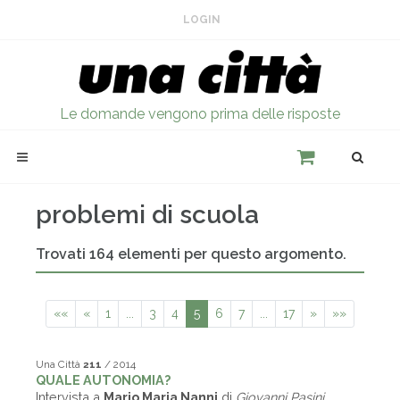
LOGIN
Le domande vengono prima delle risposte
problemi di scuola
Trovati 164 elementi per questo argomento.
««
«
1
...
3
4
5
6
7
...
17
»
»»
Una Città
211
/ 2014
QUALE AUTONOMIA?
Intervista a
Mario Maria Nanni
di
Giovanni Pasini