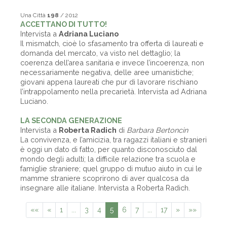
Una Città
198
/ 2012
ACCETTANO DI TUTTO!
Intervista a
Adriana Luciano
Il mismatch, cioè lo sfasamento tra offerta di laureati e
domanda del mercato, va visto nel dettaglio; la
coerenza dell’area sanitaria e invece l’incoerenza, non
necessariamente negativa, delle aree umanistiche;
giovani appena laureati che pur di lavorare rischiano
l’intrappolamento nella precarietà. Intervista ad Adriana
Luciano.
LA SECONDA GENERAZIONE
Intervista a
Roberta Radich
di
Barbara Bertoncin
La convivenza, e l’amicizia, tra ragazzi italiani e stranieri
è oggi un dato di fatto, per quanto disconosciuto dal
mondo degli adulti; la difficile relazione tra scuola e
famiglie straniere; quel gruppo di mutuo aiuto in cui le
mamme straniere scoprirono di aver qualcosa da
insegnare alle italiane. Intervista a Roberta Radich.
««
«
1
...
3
4
5
6
7
...
17
»
»»