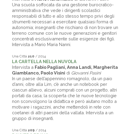
Una scuola soffocata da una gestione burocratico-
amministrativa che vede i dirigenti scolastici
responsabili di tutto e allo stesso tempo privi degli
strumenti necessari a esercitare qualsiasi forma di
autonomia; insegnanti che rischiano di non trovare un
terreno comune con le nuove generazioni e genitori
concentrati esclusivamente sulle esigenze dei figli.
Intervista a Mario Maria Nanni.
Una Città
210
/ 2014
LA CARTELLA NELLA NUVOLA
Intervista a
Fabio Pagliani, Anna Landi, Margherita
Giamblanco, Paolo Visini
di
Giovanni Pasini
In un paese dell’appennino romagnolo, da un paio
d’anni, oltre alla Lim, c’è anche un notebook per
ciascun allievo, alcuni comprati con un progetto, altri
portati da casa; la scoperta che le nuove tecnologie
non sconvolgono la didattica e però aiutano molto a
motivare i ragazzini, anche mettendoli in rete con
coetanei di altri paesini della vallata. Intervista a un
gruppo di insegnanti.
Una Città
209
/ 2014