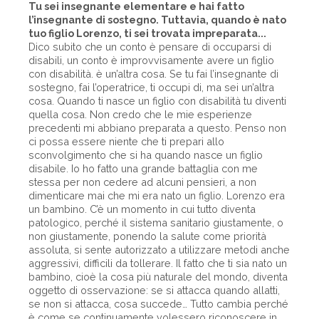
Tu sei insegnante elementare e hai fatto
l’insegnante di sostegno. Tuttavia, quando è nato
tuo figlio Lorenzo, ti sei trovata impreparata...
Dico subito che un conto è pensare di occuparsi di
disabili, un conto è improvvisamente avere un figlio
con disabilità. è un’altra cosa. Se tu fai l’insegnante di
sostegno, fai l’operatrice, ti occupi di, ma sei un’altra
cosa. Quando ti nasce un figlio con disabilità tu diventi
quella cosa. Non credo che le mie esperienze
precedenti mi abbiano preparata a questo. Penso non
ci possa essere niente che ti prepari allo
sconvolgimento che si ha quando nasce un figlio
disabile. Io ho fatto una grande battaglia con me
stessa per non cedere ad alcuni pensieri, a non
dimenticare mai che mi era nato un figlio. Lorenzo era
un bambino. C’è un momento in cui tutto diventa
patologico, perché il sistema sanitario giustamente, o
non giustamente, ponendo la salute come priorità
assoluta, si sente autorizzato a utilizzare metodi anche
aggressivi, difficili da tollerare. Il fatto che ti sia nato un
bambino, cioè la cosa più naturale del mondo, diventa
oggetto di osservazione: se si attacca quando allatti,
se non si attacca, cosa succede… Tutto cambia perché
è come se continuamente volessero riconoscere in