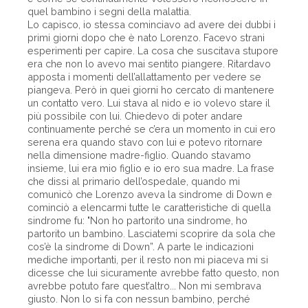
quel bambino i segni della malattia.
Lo capisco, io stessa cominciavo ad avere dei dubbi i
primi giorni dopo che è nato Lorenzo. Facevo strani
esperimenti per capire. La cosa che suscitava stupore
era che non lo avevo mai sentito piangere. Ritardavo
apposta i momenti dell’allattamento per vedere se
piangeva. Però in quei giorni ho cercato di mantenere
un contatto vero. Lui stava al nido e io volevo stare il
più possibile con lui. Chiedevo di poter andare
continuamente perché se c’era un momento in cui ero
serena era quando stavo con lui e potevo ritornare
nella dimensione madre-figlio. Quando stavamo
insieme, lui era mio figlio e io ero sua madre. La frase
che dissi al primario dell’ospedale, quando mi
comunicò che Lorenzo aveva la sindrome di Down e
cominciò a elencarmi tutte le caratteristiche di quella
sindrome fu: "Non ho partorito una sindrome, ho
partorito un bambino. Lasciatemi scoprire da sola che
cos’è la sindrome di Down”. A parte le indicazioni
mediche importanti, per il resto non mi piaceva mi si
dicesse che lui sicuramente avrebbe fatto questo, non
avrebbe potuto fare quest’altro... Non mi sembrava
giusto. Non lo si fa con nessun bambino, perché