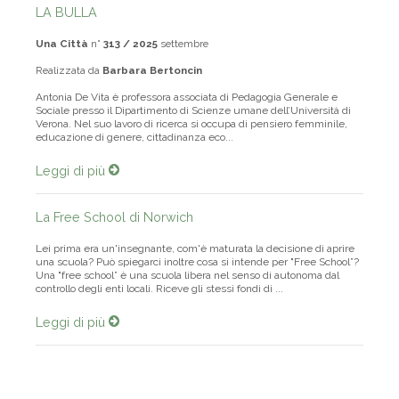
LA BULLA
Una Città
n°
313 / 2025
settembre
Realizzata da
Barbara Bertoncin
Antonia De Vita è professora associata di Pedagogia Generale e
Sociale presso il Dipartimento di Scienze umane dell’Università di
Verona. Nel suo lavoro di ricerca si occupa di pensiero femminile,
educazione di genere, cittadinanza eco...
Leggi di più
La Free School di Norwich
Lei prima era un'insegnante, com'è maturata la decisione di aprire
una scuola? Può spiegarci inoltre cosa si intende per "Free School”?
Una "free school” è una scuola libera nel senso di autonoma dal
controllo degli enti locali. Riceve gli stessi fondi di ...
Leggi di più