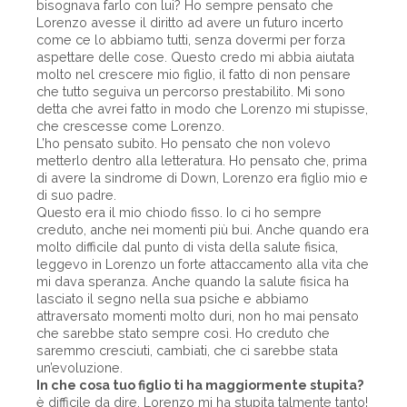
bisognava farlo con lui? Ho sempre pensato che
Lorenzo avesse il diritto ad avere un futuro incerto
come ce lo abbiamo tutti, senza dovermi per forza
aspettare delle cose. Questo credo mi abbia aiutata
molto nel crescere mio figlio, il fatto di non pensare
che tutto seguiva un percorso prestabilito. Mi sono
detta che avrei fatto in modo che Lorenzo mi stupisse,
che crescesse come Lorenzo.
L’ho pensato subito. Ho pensato che non volevo
metterlo dentro alla letteratura. Ho pensato che, prima
di avere la sindrome di Down, Lorenzo era figlio mio e
di suo padre.
Questo era il mio chiodo fisso. Io ci ho sempre
creduto, anche nei momenti più bui. Anche quando era
molto difficile dal punto di vista della salute fisica,
leggevo in Lorenzo un forte attaccamento alla vita che
mi dava speranza. Anche quando la salute fisica ha
lasciato il segno nella sua psiche e abbiamo
attraversato momenti molto duri, non ho mai pensato
che sarebbe stato sempre così. Ho creduto che
saremmo cresciuti, cambiati, che ci sarebbe stata
un’evoluzione.
In che cosa tuo figlio ti ha maggiormente stupita?
è difficile da dire, Lorenzo mi ha stupita talmente tanto!