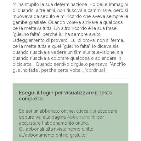
Mi ha stupito la sua determinazione. Ho delle immagini
di quando, a tre anni, non riusciva a camminare, però si
muoveva da seduto e mi ricordo che aveva sempre le
gambe graffiate. Quando voleva arrivare a qualcosa
ce la metteva tutta. Un altro ricordo è la sua frase
"gliel’ho fatta”, perché lui ha sempre avuto
l’atteggiamento di provarci. Lui ci prova, non si ferma,
ce la mette tutta e quel "gliel’ho fatta” lo diceva sia
quando riusciva a vedere un film alla televisione, sia
quando riusciva a colorare qualcosa o ad andare in
bicicletta... Quando sentivo dirglielo pensavo: "Anch’io
gliel’ho fatta”, perché certe volte ...[
continua
]
Esegui il login per visualizzare il testo
completo.
Se sei un abbonato online, clicca
qui
accedere,
oppure vai alla pagina
Abbonamenti
per
acquistare l'abbonamento online.
Gli abbonati alla rivista hanno diritto
all'abbonamento online gratuito!