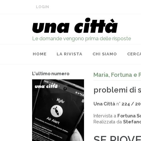
LOGIN
Le domande vengono prima delle risposte
HOME
LA RIVISTA
CHI SIAMO
CERC
L'ultimo numero
Maria, Fortuna e 
problemi di 
Una Città
n°
224 / 20
Intervista a
Fortuna So
Realizzata da
Stefano
SE PIOV