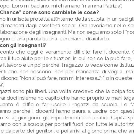
dopo. Loro mi baciano, mi chiamano "mamma Patrizia”.
 "Chance” come sono cambiate le cose?
o in un’isola protetta all’interno della scuola, in un padig
i mandati dagli assistenti sociali. Ora lavoriamo nelle 
llaborazione degli insegnanti. Ma non seguiamo solo i "nos
ogno di una parola buona, cerchiamo di aiutarlo.
con gli insegnanti?
conto che oggi è veramente difficile fare il docente. 
a il tuo aiuto per le situazioni in cui non ce la può fare
 il lavoro e un po’ perché il ragazzo lo vede come l’istitu
enti che non riescono, non per mancanza di voglia, m
 dicono: "Non si può fare, non mi interessa...”; "Io in quest
”.
gazzi sono più liberi. Una volta credevo che la colpa fos
orandoci insieme ho capito che hanno proprio le mani leg
anto è difficile far uscire i ragazzi da scuola. Le fa
 fanno perché i docenti hanno paura a uscire con quest
o si aggiungono gli impedimenti burocratici. Capita spes
amo con la scuola per portarli fuori, con tutte le autorizza
e da parte dei genitori, e poi arrivi al giorno prima che a