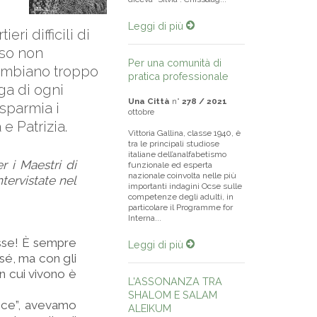
Leggi di più
ri difficili di
sso non
Per una comunità di
 cambiano troppo
pratica professionale
aga di ogni
Una Città
n°
278 / 2021
isparmia i
ottobre
e Patrizia.
Vittoria Gallina, classe 1940, è
tra le principali studiose
italiane dell’analfabetismo
r i Maestri di
funzionale ed esperta
nazionale coinvolta nelle più
tervistate nel
importanti indagini Ocse sulle
competenze degli adulti, in
particolare il Programme for
Interna...
sse! È sempre
Leggi di più
 sé, ma con gli
n cui vivono è
L'ASSONANZA TRA
SHALOM E SALAM
hance”, avevamo
ALEIKUM