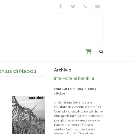
Facebook
Twitter
+39
unacitta@unacitta.o
0543
21422
Archivio
onlus di Napoli
Interviste ai bambini
Una Città
n°
304 / 2024
ottobre
1. Bambina Sei andata a
salutare in Grande Albero? Sì.
Quando lo saluti cosa gli dici e
che gesti fai? Gli vado vicino e
poi gli do delle carezze e dei
bacini sul tronco. Cosa si
sente? Sentivo che lui mi
diceva “Silvia”. Chiss&ag...