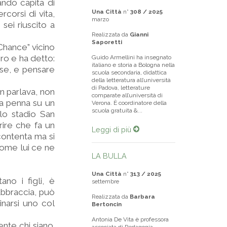
ndo capita di
Una Città
n°
308 / 2025
rcorsi di vita,
marzo
sei riuscito a
Realizzata da
Gianni
Saporetti
Chance” vicino
oro e ha detto:
Guido Armellini ha insegnato
italiano e storia a Bologna nella
lese, e pensare
scuola secondaria, didattica
della letteratura all’università
di Padova, letterature
n parlava, non
comparate all’università di
 la penna su un
Verona. È coordinatore della
scuola gratuita &...
lo stadio San
rire che fa un
Leggi di più
contenta ma si
Come lui ce ne
LA BULLA
Una Città
n°
313 / 2025
no i figli, è
settembre
 abbraccia, può
Realizzata da
Barbara
inarsi uno col
Bertoncin
Antonia De Vita è professora
nte chi siano.