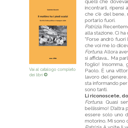
quelli che dovevan
incontrarli, ripensi
che c’è del bene, 
portarlo fuori.
Patrizia
. Recenteme
alla stazione. Ci h
"Forse andrò fuori 
che voi me lo dice
Fortuna
. Allora av
si affidava... Ma p
foglio! Insomma, 
Vai al catalogo completo
Paolo. È una vitto
dei libri
lavoro del genere,
sta informando per 
sono tanti.
Li riconoscete, do
Fortuna
. Quasi se
bellissimo! D’altra
essere solo uno di 
motorino. Mi sono d
Patrizia
. A volte li