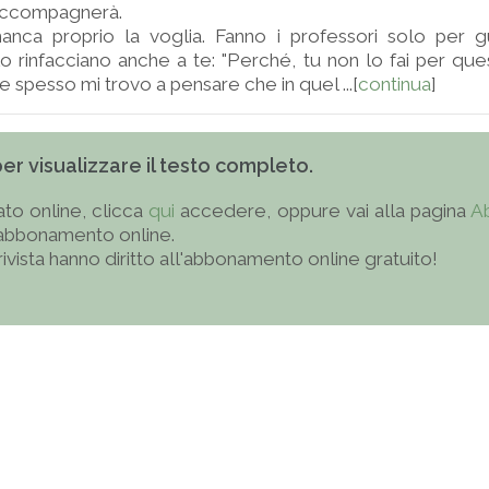
accompagnerà.
manca proprio la voglia. Fanno i professori solo per 
lo rinfacciano anche a te: "Perché, tu non lo fai per ques
e spesso mi trovo a pensare che in quel ...[
continua
]
 per visualizzare il testo completo.
to online, clicca
qui
accedere, oppure vai alla pagina
A
'abbonamento online.
 rivista hanno diritto all'abbonamento online gratuito!