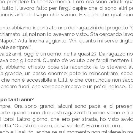
o prendere la licenza media. Loro ora sono adulti: qua
 a tutto il lavoro fatto per fargli capire che ci sono altri pe
nonostante il disagio che vivono. E scopri che qualcuno 
nte abbiamo incontrato uno dei ragazzini del progetto "
a chiamato lui, noi non lo avevamo visto… Sta cercando lav
Napoli”. Alla fine ha aggiunto: "Ah, quanto mi serve l’ing
vate sempre!”.
eva 12 anni, oggi è un uomo, ne ha quasi 23. Da ragazzo no
arlava con gli occhi. Quanto c’è voluto per fargli mettere
gli abbiamo chiesto cosa sta facendo: fa lo steward al
ria grande, un passo enorme; poterlo reincontrare, scop
 che non è accessibile a tutti, e che comunque non s’ac
andare fuori, che vorrebbe imparare un po’ di inglese... 
po tanti anni?
mpre. Ora sono grandi, alcuni sono papà e ci presenta
 parte quando uno di questi ragazzotti ti viene vicino e ti
loro! L’altro giorno, che ero per strada, ho visto avvic
etta: "Questo è pazzo, cosa vuole?”. Era uno di loro...
 vedo e li saluto, anche se sul momento non mi viene in me