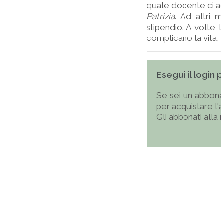
quale docente ci 
Patrizia
. Ad altri 
stipendio. A volte 
complicano la vita, 
Esegui il login
Se sei un abbona
per acquistare l
Gli abbonati alla