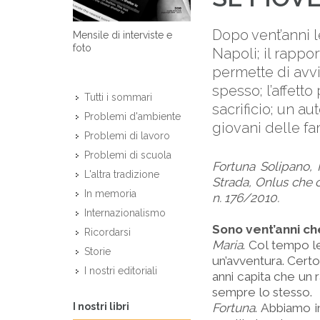
Dopo vent’anni l
Mensile di interviste e
foto
Napoli; il rappo
permette di avvi
spesso; l’affetto
Tutti i sommari
sacrificio; un a
Problemi d'ambiente
giovani delle fa
Problemi di lavoro
Problemi di scuola
Fortuna Solipano, 
L'altra tradizione
Strada, Onlus che 
In memoria
n. 176/2010.
Internazionalismo
Sono vent’anni ch
Ricordarsi
Maria
. Col tempo 
Storie
un’avventura. Certo
I nostri editoriali
anni capita che un 
sempre lo stesso.
I nostri libri
Fortuna
. Abbiamo i