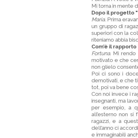
Mi torna in mente 
Dopo il progetto
Maria
. Prima eravam
un gruppo di ragazz
superiori con la co
riteniamo abbia bis
Com’è il rapporto 
Fortuna
. Mi rendo 
motivato e che cerc
non glielo consente
Poi ci sono i doc
demotivati, e che ti
tot, poi va bene così
Con noi invece i ra
insegnanti, ma lav
per esempio, a qu
all’esterno non si
ragazzi, e a quest
dell’anno ci accordi
e immaginabili anch