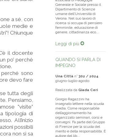
associata di Pedagogia
Generale e Sociale presso il
Dipartimento di Scienze
umane dell’Università di
lione a sé, con
Verona. Nel suo lavoro di
ricerca si occupa di pensiero
scuole medie e
femminile, educazione di
tri”! Chiunque
genere, cittadinanza eco...
Leggi di più
C’è il docente
, un po’ perché
QUANDO SI PARLA DI
IMPEGNO
zione.
a perché sono
Una Città
n°
302 / 2024
e ore devo fare
giugno-luglio-agosto
Realizzata da
Giada Ceri
se tutta degli
ate. Pensiamo,
Giorgio Ragazzini ha
insegnato lettere nella scuola
mose "visite”
media. Come responsabile
a tipologia di
dell’aggiornamento ha
organizzato seminari, corsi e
so. All’inizio
convegni. Fa parte del Gruppo
zioni possibili
di Firenze per la scuola del
merito e della responsabilità. È
ncora non si sa
autore del lib...