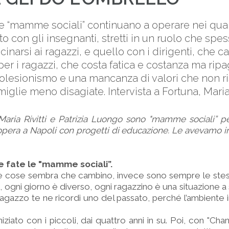
e “mamme sociali” continuano a operare nei quartie
rto con gli insegnanti, stretti in un ruolo che spe
cinarsi ai ragazzi, e quello con i dirigenti, che
 per i ragazzi, che costa fatica e costanza ma rip
utolesionismo e una mancanza di valori che non r
miglie meno disagiate. Intervista a Fortuna, Maria 
Maria Rivitti e Patrizia Luongo sono "mamme sociali” pe
opera a Napoli con progetti di educazione. Le avevamo in
e fate le "mamme sociali”.
le cose sembra che cambino, invece sono sempre le ste
, ogni giorno è diverso, ogni ragazzino è una situazione a
ragazzo te ne ricordi uno del passato, perché l’ambiente i
niziato con i piccoli, dai quattro anni in su. Poi, con "C