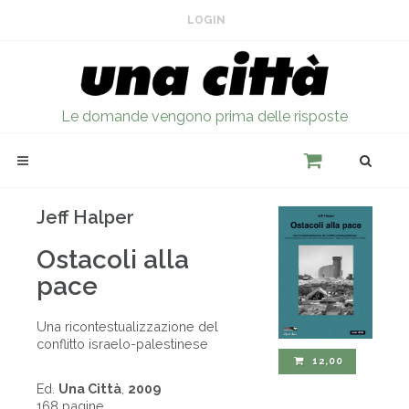
LOGIN
Le domande vengono prima delle risposte
Jeff Halper
Ostacoli alla
pace
Una ricontestualizzazione del
conflitto israelo-palestinese
12,00
Ed.
Una Città
,
2009
168 pagine