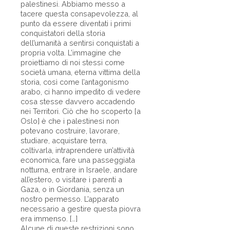
palestinesi. Abbiamo messo a
tacere questa consapevolezza, al
punto da essere diventati i primi
conquistatori della storia
dell’umanità a sentirsi conquistati a
propria volta. L’immagine che
proiettiamo di noi stessi come
società umana, eterna vittima della
storia, così come l’antagonismo
arabo, ci hanno impedito di vedere
cosa stesse davvero accadendo
nei Territori. Ciò che ho scoperto [a
Oslo] è che i palestinesi non
potevano costruire, lavorare,
studiare, acquistare terra,
coltivarla, intraprendere un’attività
economica, fare una passeggiata
notturna, entrare in Israele, andare
all’estero, o visitare i parenti a
Gaza, o in Giordania, senza un
nostro permesso. L’apparato
necessario a gestire questa piovra
era immenso. […]
Alcune di queste restrizioni sono