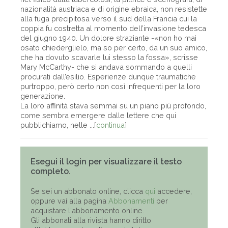
nazionalità austriaca e di origine ebraica, non resistette
alla fuga precipitosa verso il sud della Francia cui la
coppia fu costretta al momento dell’invasione tedesca
del giugno 1940. Un dolore straziante -«non ho mai
osato chiederglielo, ma so per certo, da un suo amico,
che ha dovuto scavarle lui stesso la fossa», scrisse
Mary McCarthy- che si andava sommando a quelli
procurati dall’esilio. Esperienze dunque traumatiche
purtroppo, però certo non così infrequenti per la loro
generazione.
La loro affinità stava semmai su un piano più profondo,
come sembra emergere dalle lettere che qui
pubblichiamo, nelle ...[
continua
]
Esegui il login per visualizzare il testo
completo.
Se sei un abbonato online, clicca
qui
accedere,
oppure vai alla pagina
Abbonamenti
per
acquistare l'abbonamento online.
Gli abbonati alla rivista hanno diritto