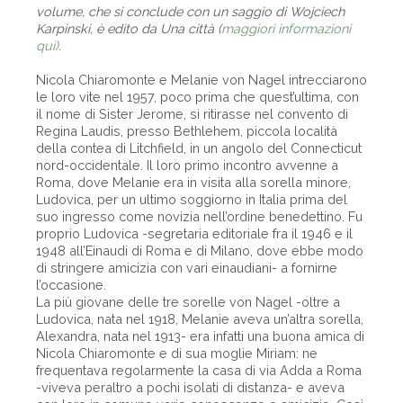
volume, che si conclude con un saggio di Wojciech
Karpinski, è edito da Una città (
maggiori informazioni
qui)
.
Nicola Chiaromonte e Melanie von Nagel intrecciarono
le loro vite nel 1957, poco prima che quest’ultima, con
il nome di Sister Jerome, si ritirasse nel convento di
Regina Laudis, presso Bethlehem, piccola località
della contea di Litchfield, in un angolo del Connecticut
nord-occidentale. Il loro primo incontro avvenne a
Roma, dove Melanie era in visita alla sorella minore,
Ludovica, per un ultimo soggiorno in Italia prima del
suo ingresso come novizia nell’ordine benedettino. Fu
proprio Ludovica -segretaria editoriale fra il 1946 e il
1948 all’Einaudi di Roma e di Milano, dove ebbe modo
di stringere amicizia con vari einaudiani- a fornirne
l’occasione.
La più giovane delle tre sorelle von Nagel -oltre a
Ludovica, nata nel 1918, Melanie aveva un’altra sorella,
Alexandra, nata nel 1913- era infatti una buona amica di
Nicola Chiaromonte e di sua moglie Miriam: ne
frequentava regolarmente la casa di via Adda a Roma
-viveva peraltro a pochi isolati di distanza- e aveva