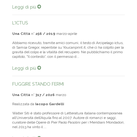
Leggi di più
L'ICTUS
Una Città
n°
256 / 2019
marzo-aprile
Abbiamo ricevuto, tramite amici comuni, il testo di Arcipelago ictus,
di Samsa Gregor, reperibile su Youcanprint.it, che ci ha colpito per la
gravità del colpo e la vitalità del recupero. Ne pubblichiamo il primo
capitolo, "Il contesto”, con il permesso d...
Leggi di più
FUGGIRE STANDO FERMI
Una Città
n°
317 / 2026
marzo
Realizzata da
Iacopo Gardelli
Walter Siti è stato professore di Letteratura italiana contemporanea
all’Università dell’Aquila fino al 2007. Autore di romanzi e saggi,
curatore delle Opere di Pier Paolo Pasolini per i Meridiani Mondadori,
nel 2013 ha vinto il ...