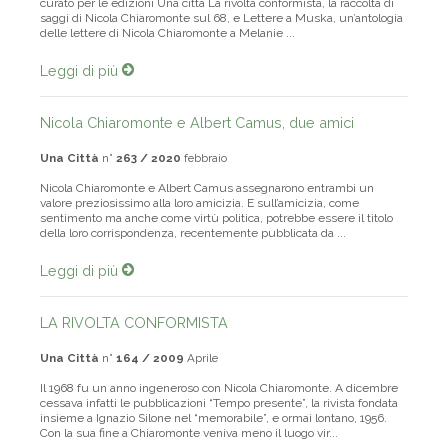
curato per le edizioni Una città La rivolta conformista, la raccolta di
saggi di Nicola Chiaromonte sul 68, e Lettere a Muska, un’antologia
delle lettere di Nicola Chiaromonte a Melanie ...
Leggi di più
Nicola Chiaromonte e Albert Camus, due amici
Una Città
n°
263 / 2020
febbraio
Nicola Chiaromonte e Albert Camus assegnarono entrambi un
valore preziosissimo alla loro amicizia. E sull’amicizia, come
sentimento ma anche come virtù politica, potrebbe essere il titolo
della loro corrispondenza, recentemente pubblicata da ...
Leggi di più
LA RIVOLTA CONFORMISTA
Una Città
n°
164 / 2009
Aprile
Il 1968 fu un anno ingeneroso con Nicola Chiaromonte. A dicembre
cessava infatti le pubblicazioni “Tempo presente”, la rivista fondata
insieme a Ignazio Silone nel “memorabile”, e ormai lontano, 1956.
Con la sua fine a Chiaromonte veniva meno il luogo vir...