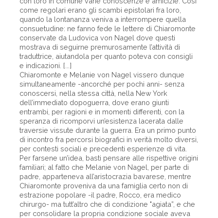
con loro in comune varie conoscenze e amicizie. Così
come regolari erano gli scambi epistolari fra loro,
quando la lontananza veniva a interrompere quella
consuetudine: ne fanno fede le lettere di Chiaromonte
conservate da Ludovica von Nagel dove questi
mostrava di seguirne premurosamente l’attività di
traduttrice, aiutandola per quanto poteva con consigli
e indicazioni. [...]
Chiaromonte e Melanie von Nagel vissero dunque
simultaneamente -ancorché per pochi anni- senza
conoscersi, nella stessa città, nella New York
dell’immediato dopoguerra, dove erano giunti
entrambi, per ragioni e in momenti differenti, con la
speranza di ricomporvi un’esistenza lacerata dalle
traversie vissute durante la guerra. Era un primo punto
di incontro fra percorsi biografici in verità molto diversi,
per contesti sociali e precedenti esperienze di vita.
Per farsene un’idea, basti pensare alle rispettive origini
familiari; al fatto che Melanie von Nagel, per parte di
padre, apparteneva all’aristocrazia bavarese, mentre
Chiaromonte proveniva da una famiglia certo non di
estrazione popolare -il padre, Rocco, era medico
chirurgo- ma tutt’altro che di condizione "agiata”, e che
per consolidare la propria condizione sociale aveva