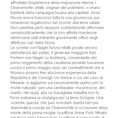
affrontato l’esperienza della migrazione interna. I
Chiaromonte, infatti, originari del potentino, si erano
trasferiti dalla campagna lucana alla capitale, dove
Nicola aveva trascorso tutta la sua giovinezza, pur
rimanendo legatissimo nel ricordo alla terra natale.
Non sarebbe però neppure soddisfacente affermare
semplicisticamente che la loro affinità risiedesse
nell’essere stati entrambi gravemente offesi negli
affetti più cari dalla Storia.
Le sorelle von Nagel furono infatti private ancora
nell’infanzia del padre, il generale maggiore Karl
Freiherr von Nagel zu Aichberg, comandante del
primo reggimento della cavalleria pesante bavarese,
ucciso il primo maggio 1919, nei combattimenti che a
Monaco posero fine alla breve esperienza della
Repubblica dei Consigli. Un dolore a cui, nel caso di
Melanie, si aggiunse successivamente quello per la
morte naturale -per una cardiopatia- ma precoce, del
marito, nel 1949, alla cui travagliata malattia non fu
forse estranea la nostalgia per la terra d’origine. Una
vicenda, questa, che può ricordare quella ben più
drammatica vissuta da Chiaromonte in occasione della
morte della prima moglie, la pittrice Annie Pohl. Minata
nel fisico dalla tubercolosi, la pittrice e scenografa, di