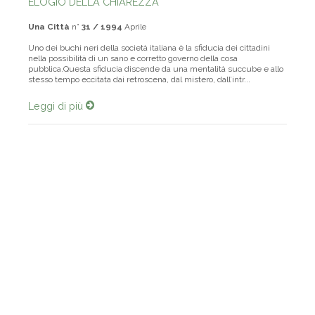
ELOGIO DELLA CHIAREZZA
Una Città
n°
31 / 1994
Aprile
Uno dei buchi neri della società italiana è la sfiducia dei cittadini
nella possibilità di un sano e corretto governo della cosa
pubblica.Questa sfiducia discende da una mentalità succube e allo
stesso tempo eccitata dai retroscena, dal mistero, dall’intr...
Leggi di più