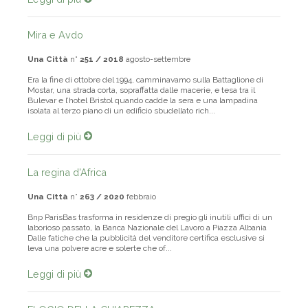
Mira e Avdo
Una Città
n°
251 / 2018
agosto-settembre
Era la fine di ottobre del 1994, camminavamo sulla Battaglione di
Mostar, una strada corta, sopraffatta dalle macerie, e tesa tra il
Bulevar e l’hotel Bristol quando cadde la sera e una lampadina
isolata al terzo piano di un edificio sbudellato rich...
Leggi di più
La regina d'Africa
Una Città
n°
263 / 2020
febbraio
Bnp ParisBas trasforma in residenze di pregio gli inutili uffici di un
laborioso passato, la Banca Nazionale del Lavoro a Piazza Albania
Dalle fatiche che la pubblicità del venditore certifica esclusive si
leva una polvere acre e solerte che of...
Leggi di più