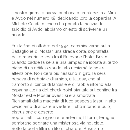
Il nostro giornale aveva pubblicato un’intervista a Mira
e Avdo nel numero 38, dedicando loro la copertina. A
MIchele Colafato, che ci ha portato la notizia del
suicidio di Avdo, abbiamo chiesto di scriverne un
ricordo.
Era la fine di ottobre del 1994, camminavamo sulla
Battaglione di Mostar, una strada corta, sopraffatta
dalle macerie, e tesa tra il Bulevar e l’hotel Bristol
quando cadde la sera e una lampadina isolata al terzo
piano di un edificio sbudellato richiamò la nostra
attenzione. Non c’era più nessuno in giro, la sera
pesava di nebbia e di umido, e l’attesa, che al
tramonto si carica di fantasie e di rabbia intorno alla
capanna alpina del check point piantata sul confine tra
Mostar est e Mostar ovest, si era smorzata.
Richiamati dalla macchia di luce sospesa lassù in alto
decidiamo di andare a vedere. Tutto intorno è buio,
distruzione e deserto.
Sopra i tetti i comignoli e le antenne, filiformi, ferrigne,
sembrano segnare una misteriosa via nel cielo.
Sotto la porta filtra un filo di chiarore. Bussiamo.