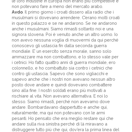
le loro industrie in Europa non erano più competitive e
non potevano fare a meno del mercato arabo.
Avdo
. Il primo giorno i croati dissero alla radio che i
musulmani si dovevano arrendere. C’erano molti croati
in questo palazzo e se ne andarono. Se ne andarono
anche i musulmani. Siamo rimasti soltanto noi e una
signora slovena. Poi è venuto anche un altro uomo. Io
non avevo nessuna voglia di muovermi da qui perché
conoscevo gli ustascia fin dalla seconda guerra
mondiale. E’ un esercito senza morale, sanno solo
ammazzare ma non combattono, e lo stesso vale per
i cetnici. Ho fatto quattro anni di guerra mondiale, ero
colonnello, e ho combattuto sia contro i cetnici che
contro gli ustascia. Sapevo che sono vigliacchi e
sapevo anche che i nostri non avevano nessun altro
posto dove andare e quindi dovevano combattere
sino alla fine. I nostri soldati erano più motivati a
rischiare al vita. Non avevano alternativa. E noi lo
stesso. Siamo rimasti, perché non avevamo dove
andare. Bombardavano dappertutto e anche qui,
naturalmente, ma qui non potevano con le armi
pesanti. Ho pensato che era meglio restare qui che
andare sulla riva sinistra perché di là miravano a
distruggere tutto più che qui, dov’era la prima linea del