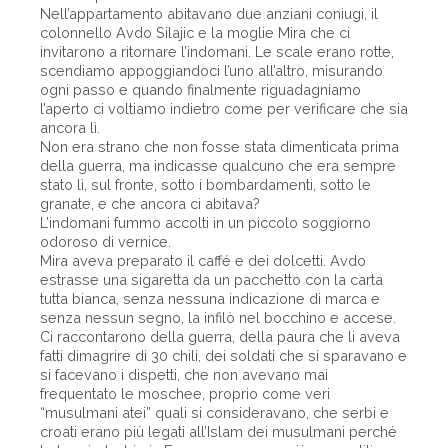
Nell’appartamento abitavano due anziani coniugi, il
colonnello Avdo Silajic e la moglie Mira che ci
invitarono a ritornare l’indomani. Le scale erano rotte,
scendiamo appoggiandoci l’uno all’altro, misurando
ogni passo e quando finalmente riguadagniamo
l’aperto ci voltiamo indietro come per verificare che sia
ancora lì.
Non era strano che non fosse stata dimenticata prima
della guerra, ma indicasse qualcuno che era sempre
stato lì, sul fronte, sotto i bombardamenti, sotto le
granate, e che ancora ci abitava?
L’indomani fummo accolti in un piccolo soggiorno
odoroso di vernice.
Mira aveva preparato il caffé e dei dolcetti. Avdo
estrasse una sigaretta da un pacchetto con la carta
tutta bianca, senza nessuna indicazione di marca e
senza nessun segno, la infilò nel bocchino e accese.
Ci raccontarono della guerra, della paura che li aveva
fatti dimagrire di 30 chili, dei soldati che si sparavano e
si facevano i dispetti, che non avevano mai
frequentato le moschee, proprio come veri
“musulmani atei” quali si consideravano, che serbi e
croati erano più legati all’Islam dei musulmani perché