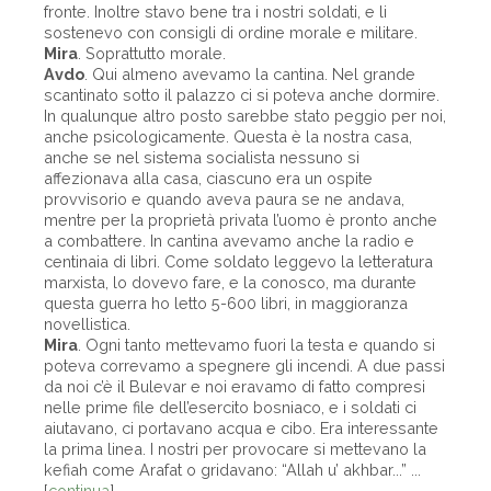
fronte. Inoltre stavo bene tra i nostri soldati, e li
sostenevo con consigli di ordine morale e militare.
Mira
. Soprattutto morale.
Avdo
. Qui almeno avevamo la cantina. Nel grande
scantinato sotto il palazzo ci si poteva anche dormire.
In qualunque altro posto sarebbe stato peggio per noi,
anche psicologicamente. Questa è la nostra casa,
anche se nel sistema socialista nessuno si
affezionava alla casa, ciascuno era un ospite
provvisorio e quando aveva paura se ne andava,
mentre per la proprietà privata l’uomo è pronto anche
a combattere. In cantina avevamo anche la radio e
centinaia di libri. Come soldato leggevo la letteratura
marxista, lo dovevo fare, e la conosco, ma durante
questa guerra ho letto 5-600 libri, in maggioranza
novellistica.
Mira
. Ogni tanto mettevamo fuori la testa e quando si
poteva correvamo a spegnere gli incendi. A due passi
da noi c’è il Bulevar e noi eravamo di fatto compresi
nelle prime file dell’esercito bosniaco, e i soldati ci
aiutavano, ci portavano acqua e cibo. Era interessante
la prima linea. I nostri per provocare si mettevano la
kefiah come Arafat o gridavano: “Allah u’ akhbar...” ...
[
continua
]