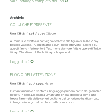
Vai al catalogo completo dei libri
Archivio
COLUI CHE E' PRESENTE
Una Città
n°
178 / 2010
Ottobre
A Roma si è svolto un convegno dedicato alla figura di Tullio Vinay,
pastore valdese. Pubblichiamo alcuni degli interventi. Il libro a cui
questi fanno riferimento è Testimone d’amore. Vita e opere di Tullio
Vinay, Claudiana, di Paola Vinay, alla quale ab...
Leggi di più
ELOGIO DELL’ATTENZIONE
Una Città
n°
30 / 1994
Marzo
L’umanitarismo è diventato il linguaggio predominante dei giornali e
delle tv in Italia.L’ideologia umanitaria ch’era sbocciata come una
fresca fiammella dalle ceneri politiche del terrorismo ha divampato
in lungo e in largo nel territorio della comunicaz...
Leggi di più