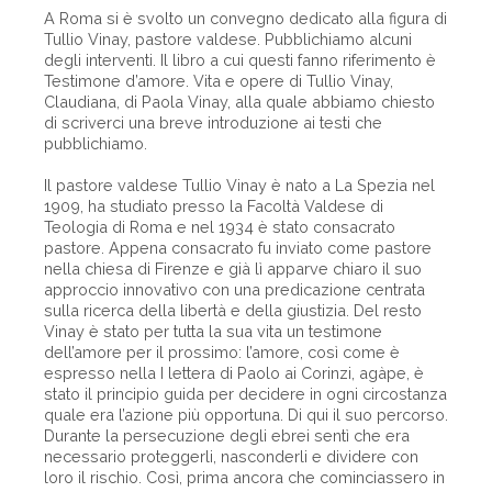
A Roma si è svolto un convegno dedicato alla figura di
Tullio Vinay, pastore valdese. Pubblichiamo alcuni
degli interventi. Il libro a cui questi fanno riferimento è
Testimone d’amore. Vita e opere di Tullio Vinay,
Claudiana, di Paola Vinay, alla quale abbiamo chiesto
di scriverci una breve introduzione ai testi che
pubblichiamo.
Il pastore valdese Tullio Vinay è nato a La Spezia nel
1909, ha studiato presso la Facoltà Valdese di
Teologia di Roma e nel 1934 è stato consacrato
pastore. Appena consacrato fu inviato come pastore
nella chiesa di Firenze e già lì apparve chiaro il suo
approccio innovativo con una predicazione centrata
sulla ricerca della libertà e della giustizia. Del resto
Vinay è stato per tutta la sua vita un testimone
dell’amore per il prossimo: l’amore, così come è
espresso nella I lettera di Paolo ai Corinzi, agàpe, è
stato il principio guida per decidere in ogni circostanza
quale era l’azione più opportuna. Di qui il suo percorso.
Durante la persecuzione degli ebrei sentì che era
necessario proteggerli, nasconderli e dividere con
loro il rischio. Così, prima ancora che cominciassero in