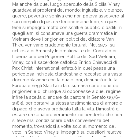
Ma anche da quel luogo sperduto della Sicilia, Vinay
guardava ai problemi del mondo: ingiustizie, violenze,
guerre, povertà e sentiva che non poteva assolvere al
suo compito di pastore tenendosene fuori; su questi
temi si impegnò molto con scritti e pubblici dibattiti. In
quegli anni si consumava una guerra drammatica in
Vietnam dove i prigionieri politici del dittatore Van
Thieu venivano crudelmente torturati. Nel 1973, su
richiesta di Amnesty International e del Comitato di
Liberazione dei Prigionieri Politici del Sud Vietnam,
Vinay, con il sacerdote cattolico Enrico Chiavacci di
Pax Christi International, effettuò in quel paese una
pericolosa inchiesta clandestina e raccolse una vasta
documentazione con la quale, poi, denunciò in tutta
Europa e negli Stati Uniti la disumana condizione dei
prigionieri e di chiunque si opponesse a quel regime.
Infine la scelta di andare da pastore in Senato (1976-
1983), per portarvi la stessa testimonianza di amore e
di pace che aveva predicato tutta la vita. Dimostrò di
essere un senatore veramente indipendente che non
si fece mai condizionare dalla convenienza del
momento, trovandosi a volte solo al momento del
voto. In Senato Vinay si impegnò su questioni relative