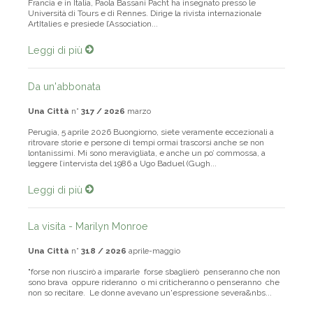
Autrice di studi e mostre dedicate all’arte figurativa del Seicento in
Francia e in Italia, Paola Bassani Pacht ha insegnato presso le
Università di Tours e di Rennes. Dirige la rivista internazionale
ArtItalies e presiede l’Association...
Leggi di più
Da un'abbonata
Una Città
n°
317 / 2026
marzo
Perugia, 5 aprile 2026 Buongiorno, siete veramente eccezionali a
ritrovare storie e persone di tempi ormai trascorsi anche se non
lontanissimi. Mi sono meravigliata, e anche un po’ commossa, a
leggere l’intervista del 1986 a Ugo Baduel (Gugh...
Leggi di più
La visita - Marilyn Monroe
Una Città
n°
318 / 2026
aprile-maggio
"forse non riuscirò a impararle forse sbaglierò penseranno che non
sono brava oppure rideranno o mi criticheranno o penseranno che
non so recitare. Le donne avevano un'espressione severa&nbs...