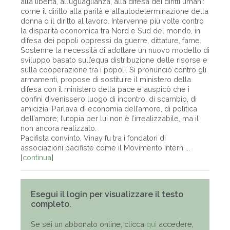
alla libertà, all’uguaglianza, alla difesa dei diritti umani:
come il diritto alla parità e all’autodeterminazione della
donna o il diritto al lavoro. Intervenne più volte contro
la disparità economica tra Nord e Sud del mondo, in
difesa dei popoli oppressi da guerre, dittature, fame.
Sostenne la necessità di adottare un nuovo modello di
sviluppo basato sull’equa distribuzione delle risorse e
sulla cooperazione tra i popoli. Si pronunciò contro gli
armamenti, propose di sostituire il ministero della
difesa con il ministero della pace e auspicò che i
confini divenissero luogo di incontro, di scambio, di
amicizia. Parlava di economia dell’amore, di politica
dell’amore; l’utopia per lui non è l’irrealizzabile, ma il
non ancora realizzato.
Pacifista convinto, Vinay fu tra i fondatori di
associazioni pacifiste come il Movimento Intern ...
[
continua
]
Esegui il login per visualizzare il testo
completo.
Se sei un abbonato online, clicca
qui
accedere,