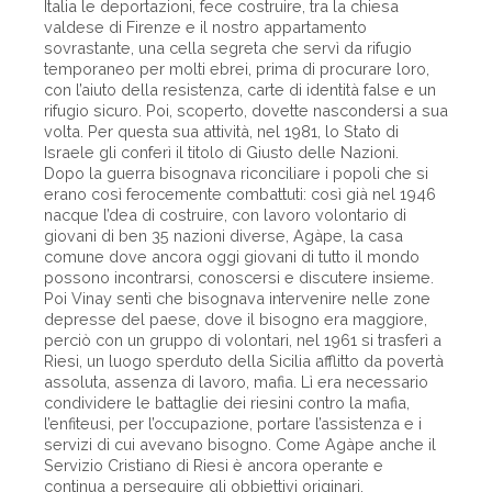
Italia le deportazioni, fece costruire, tra la chiesa
valdese di Firenze e il nostro appartamento
sovrastante, una cella segreta che servì da rifugio
temporaneo per molti ebrei, prima di procurare loro,
con l’aiuto della resistenza, carte di identità false e un
rifugio sicuro. Poi, scoperto, dovette nascondersi a sua
volta. Per questa sua attività, nel 1981, lo Stato di
Israele gli conferì il titolo di Giusto delle Nazioni.
Dopo la guerra bisognava riconciliare i popoli che si
erano così ferocemente combattuti: così già nel 1946
nacque l’dea di costruire, con lavoro volontario di
giovani di ben 35 nazioni diverse, Agàpe, la casa
comune dove ancora oggi giovani di tutto il mondo
possono incontrarsi, conoscersi e discutere insieme.
Poi Vinay sentì che bisognava intervenire nelle zone
depresse del paese, dove il bisogno era maggiore,
perciò con un gruppo di volontari, nel 1961 si trasferì a
Riesi, un luogo sperduto della Sicilia afflitto da povertà
assoluta, assenza di lavoro, mafia. Lì era necessario
condividere le battaglie dei riesini contro la mafia,
l’enfiteusi, per l’occupazione, portare l’assistenza e i
servizi di cui avevano bisogno. Come Agàpe anche il
Servizio Cristiano di Riesi è ancora operante e
continua a perseguire gli obbiettivi originari.