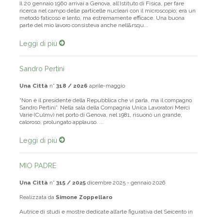
Il 20 gennaio 1960 arrivai a Genova, all’Istituto di Fisica, per fare
ricerca nel campo delle particelle nucleari con il microscopio; era un
metodo faticoso e lento, ma estremamente efficace. Una buona
parte del mio lavoro consisteva anche nell&rsqu...
Leggi di più
Sandro Pertini
Una Città
n°
318 / 2026
aprile-maggio
“Non è il presidente della Repubblica che vi parla, ma il compagno
Sandro Pertini”. Nella sala della Compagnia Unica Lavoratori Merci
Varie (Culmv) nel porto di Genova, nel 1981, risuonò un grande,
caloroso, prolungato applauso. ...
Leggi di più
MIO PADRE
Una Città
n°
315 / 2025
dicembre 2025 - gennaio 2026
Realizzata da
Simone Zoppellaro