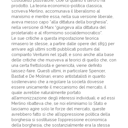
cosiddetto plusvalore, cioè di quanto il lavoro ha
prodotto. La teoria economico-politica classica,
scriveva Merlino, accomunava il liberalismo al
marxismo e mentre essa, nella sua versione liberale,
aveva messo capo “alla dittatura della borghesia”,
nella versione di Marx “giungeva alla dittatura del
proletariato e al riformismo socialdemocratico”.
Le sue critiche a questa impostazione teorica
rimasero le stesse, a partire dalle opere del 1893 per
arrivare agli ultimi scritti pubblicati postumi dal
compianto Venturini nel 1948, e sono anche alla base
delle critiche che muoveva ai teorici di quello che, con
una certa frettolosità e genericità, viene definito
laissez-faire. Questi ultimi, in particolare Spencer,
Bastiat e De Molinari, erano antistatalisti in quanto
sostenevano che a regolare la società dovesse
essere unicamente il meccanismo del mercato, il
quale avrebbe naturalmente portato
all’armonizzazione degli interessi individuali, e ad essi
Merlino ribatteva che, se noi eliminiamo lo Stato e
lasciamo agire solo le forze del mercato, queste
avrebbero fatto sì che all’oppressione politica della
borghesia si sostituisse l’oppressione economica
della borghesia, che sostanzialmente era la stessa