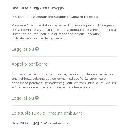
QUEL CONGRESSO
Una Città
n°
275 / 2021
maggio
Realizzata da
Alessandro Giacone, Cesare Panizza
Roselyne Chenu è stata assistente di direzione presso il Congresso
per la libertà della Cultura, segretaria generale della Fondation pour
une entraide intellectuelle européenne e della Fondation
d’Hautvillers pour le dialogue de...
Leggi di più
Appello per Berneri
Noi ovviamente non contiamo nulla, ma ciononostante avanziamo
una richiesta solenne agli ex-comunisti del Pci (la specifica è
necessaria perché ci sono anche gli altri ex-comunisti, quelli del 68,
e l’impressione è che i conti con le loro idee e con i lor...
Leggi di più
Le scuole rurali e i maestri ambulanti
Una Città
n°
303 / 2024
settembre