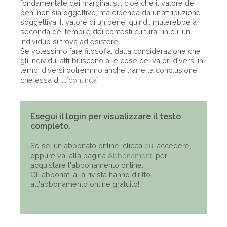
fondamentale dei marginalisti, cioè che il valore dei
beni non sia oggettivo, ma dipenda da un’attribuzione
soggettiva. Il valore di un bene, quindi, muterebbe a
seconda dei tempi e dei contesti culturali in cui un
individuo si trova ad esistere.
Se volessimo fare filosofia, dalla considerazione che
gli individui attribuiscono alle cose dei valori diversi in
tempi diversi potremmo anche trarre la conclusione
che essa di ...[
continua
]
Esegui il login per visualizzare il testo
completo.
Se sei un abbonato online, clicca
qui
accedere,
oppure vai alla pagina
Abbonamenti
per
acquistare l'abbonamento online.
Gli abbonati alla rivista hanno diritto
all'abbonamento online gratuito!