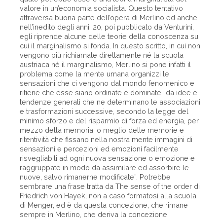
valore in un’economia socialista. Questo tentativo
attraversa buona parte dell’opera di Merlino ed anche
nell’inedito degli anni ’20, poi pubblicato da Venturini,
egli riprende alcune delle teorie della conoscenza su
cui il marginalismo si fonda. In questo scritto, in cui non
vengono più richiamate direttamente né la scuola
austriaca né il marginalismo, Merlino si pone infatti il
problema come la mente umana organizzi le
sensazioni che ci vengono dal mondo fenomenico e
ritiene che esse siano ordinate e dominate “da idee e
tendenze generali che ne determinano le associazioni
e trasformazioni successive, secondo la legge del
minimo sforzo e del risparmio di forza ed energia, per
mezzo della memoria, o meglio delle memorie e
ritentività che fissano nella nostra mente immagini di
sensazioni e percezioni ed emozioni facilmente
risvegliabili ad ogni nuova sensazione o emozione e
raggruppate in modo da assimilare ed assorbire le
nuove, salvo rimanerne modificate”. Potrebbe
sembrare una frase tratta da The sense of the order di
Friedrich von Hayek, non a caso formatosi alla scuola
di Menger, ed è da questa concezione, che rimane
sempre in Merlino, che deriva la concezione