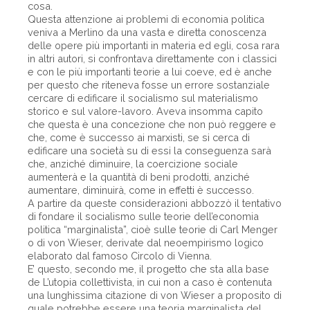
cosa.
Questa attenzione ai problemi di economia politica
veniva a Merlino da una vasta e diretta conoscenza
delle opere più importanti in materia ed egli, cosa rara
in altri autori, si confrontava direttamente con i classici
e con le più importanti teorie a lui coeve, ed è anche
per questo che riteneva fosse un errore sostanziale
cercare di edificare il socialismo sul materialismo
storico e sul valore-lavoro. Aveva insomma capito
che questa è una concezione che non può reggere e
che, come è successo ai marxisti, se si cerca di
edificare una società su di essi la conseguenza sarà
che, anziché diminuire, la coercizione sociale
aumenterà e la quantità di beni prodotti, anziché
aumentare, diminuirà, come in effetti è successo.
A partire da queste considerazioni abbozzò il tentativo
di fondare il socialismo sulle teorie dell’economia
politica “marginalista”, cioè sulle teorie di Carl Menger
o di von Wieser, derivate dal neoempirismo logico
elaborato dal famoso Circolo di Vienna.
E’ questo, secondo me, il progetto che sta alla base
de L’utopia collettivista, in cui non a caso è contenuta
una lunghissima citazione di von Wieser a proposito di
quale potrebbe essere una teoria marginalista del