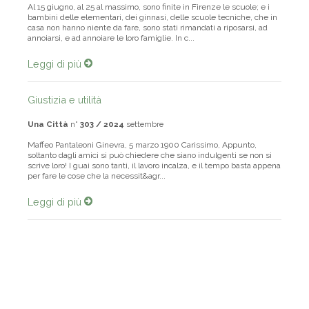
Al 15 giugno, al 25 al massimo, sono finite in Firenze le scuole; e i
bambini delle elementari, dei ginnasi, delle scuole tecniche, che in
casa non hanno niente da fare, sono stati rimandati a riposarsi, ad
annoiarsi, e ad annoiare le loro famiglie. In c...
Leggi di più
Giustizia e utilità
Una Città
n°
303 / 2024
settembre
Maffeo Pantaleoni Ginevra, 5 marzo 1900 Carissimo, Appunto,
soltanto dagli amici si può chiedere che siano indulgenti se non si
scrive loro! I guai sono tanti, il lavoro incalza, e il tempo basta appena
per fare le cose che la necessit&agr...
Leggi di più