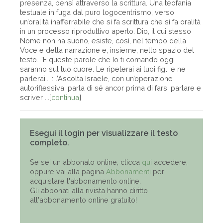
presenza, bensì attraverso la scrittura. Una teofania
testuale in fuga dal puro logocentrismo, verso
un’oralità inafferrabile che si fa scrittura che si fa oralità
in un processo riproduttivo aperto. Dio, il cui stesso
Nome non ha suono, esiste, così, nel tempo della
Voce e della narrazione e, insieme, nello spazio del
testo. “E queste parole che Io ti comando oggi
saranno sul tuo cuore. Le ripeterai ai tuoi figli e ne
parlerai...”: l’Ascolta Israele, con un’operazione
autoriflessiva, parla di sé ancor prima di farsi parlare e
scriver ...[
continua
]
Esegui il login per visualizzare il testo
completo.
Se sei un abbonato online, clicca
qui
accedere,
oppure vai alla pagina
Abbonamenti
per
acquistare l'abbonamento online.
Gli abbonati alla rivista hanno diritto
all'abbonamento online gratuito!