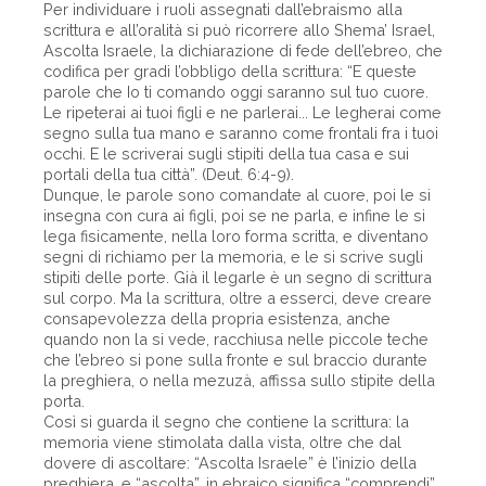
Per individuare i ruoli assegnati dall’ebraismo alla
scrittura e all’oralità si può ricorrere allo Shema’ Israel,
Ascolta Israele, la dichiarazione di fede dell’ebreo, che
codifica per gradi l’obbligo della scrittura: “E queste
parole che Io ti comando oggi saranno sul tuo cuore.
Le ripeterai ai tuoi figli e ne parlerai... Le legherai come
segno sulla tua mano e saranno come frontali fra i tuoi
occhi. E le scriverai sugli stipiti della tua casa e sui
portali della tua città”. (Deut. 6:4-9).
Dunque, le parole sono comandate al cuore, poi le si
insegna con cura ai figli, poi se ne parla, e infine le si
lega fisicamente, nella loro forma scritta, e diventano
segni di richiamo per la memoria, e le si scrive sugli
stipiti delle porte. Già il legarle è un segno di scrittura
sul corpo. Ma la scrittura, oltre a esserci, deve creare
consapevolezza della propria esistenza, anche
quando non la si vede, racchiusa nelle piccole teche
che l’ebreo si pone sulla fronte e sul braccio durante
la preghiera, o nella mezuzà, affissa sullo stipite della
porta.
Così si guarda il segno che contiene la scrittura: la
memoria viene stimolata dalla vista, oltre che dal
dovere di ascoltare: “Ascolta Israele” è l’inizio della
preghiera, e “ascolta”, in ebraico significa “comprendi”,