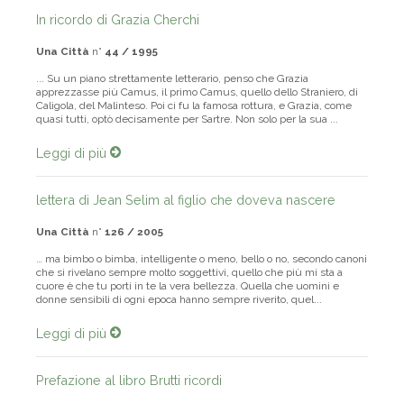
In ricordo di Grazia Cherchi
Una Città
n°
44 / 1995
... Su un piano strettamente letterario, penso che Grazia
apprezzasse più Camus, il primo Camus, quello dello Straniero, di
Caligola, del Malinteso. Poi ci fu la famosa rottura, e Grazia, come
quasi tutti, optò decisamente per Sartre. Non solo per la sua ...
Leggi di più
lettera di Jean Selim al figlio che doveva nascere
Una Città
n°
126 / 2005
… ma bimbo o bimba, intelligente o meno, bello o no, secondo canoni
che si rivelano sempre molto soggettivi, quello che più mi sta a
cuore è che tu porti in te la vera bellezza. Quella che uomini e
donne sensibili di ogni epoca hanno sempre riverito, quel...
Leggi di più
Prefazione al libro Brutti ricordi