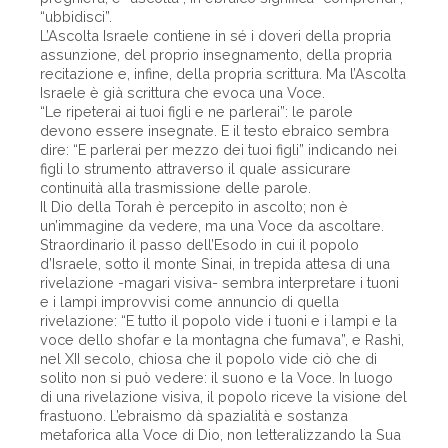
“ubbidisci”.
L’Ascolta Israele contiene in sé i doveri della propria
assunzione, del proprio insegnamento, della propria
recitazione e, infine, della propria scrittura. Ma l’Ascolta
Israele è già scrittura che evoca una Voce.
“Le ripeterai ai tuoi figli e ne parlerai”: le parole
devono essere insegnate. E il testo ebraico sembra
dire: “E parlerai per mezzo dei tuoi figli” indicando nei
figli lo strumento attraverso il quale assicurare
continuità alla trasmissione delle parole.
Il Dio della Torah è percepito in ascolto; non è
un’immagine da vedere, ma una Voce da ascoltare.
Straordinario il passo dell’Esodo in cui il popolo
d’Israele, sotto il monte Sinai, in trepida attesa di una
rivelazione -magari visiva- sembra interpretare i tuoni
e i lampi improvvisi come annuncio di quella
rivelazione: “E tutto il popolo vide i tuoni e i lampi e la
voce dello shofar e la montagna che fumava”, e Rashì,
nel XII secolo, chiosa che il popolo vide ciò che di
solito non si può vedere: il suono e la Voce. In luogo
di una rivelazione visiva, il popolo riceve la visione del
frastuono. L’ebraismo dà spazialità e sostanza
metaforica alla Voce di Dio, non letteralizzando la Sua