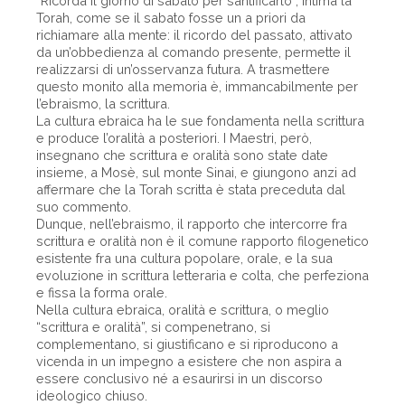
“Ricorda il giorno di sabato per santificarlo”, intima la
Torah, come se il sabato fosse un a priori da
richiamare alla mente: il ricordo del passato, attivato
da un’obbedienza al comando presente, permette il
realizzarsi di un’osservanza futura. A trasmettere
questo monito alla memoria è, immancabilmente per
l’ebraismo, la scrittura.
La cultura ebraica ha le sue fondamenta nella scrittura
e produce l’oralità a posteriori. I Maestri, però,
insegnano che scrittura e oralità sono state date
insieme, a Mosè, sul monte Sinai, e giungono anzi ad
affermare che la Torah scritta è stata preceduta dal
suo commento.
Dunque, nell’ebraismo, il rapporto che intercorre fra
scrittura e oralità non è il comune rapporto filogenetico
esistente fra una cultura popolare, orale, e la sua
evoluzione in scrittura letteraria e colta, che perfeziona
e fissa la forma orale.
Nella cultura ebraica, oralità e scrittura, o meglio
“scrittura e oralità”, si compenetrano, si
complementano, si giustificano e si riproducono a
vicenda in un impegno a esistere che non aspira a
essere conclusivo né a esaurirsi in un discorso
ideologico chiuso.