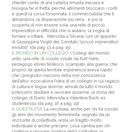
chieder conto di una cartella rimasta inevasa e
bisogna far in fretta, perché altrimenti bloccano i conti
e quindi la corsa forsennata, il commercialista che ti
abbandona, la disperazione più nera... e poi la
scoperta di non essere sola, una rete di piccoli
imprenditori in difficoltà che si aiutano, la voglia di
tornare a lottare... Intervista a Silvana; con un appunto
di Giuseppina Virgilii del Comitato "piccoli imprenditori
invisibili” (da pag. 13 a pag. 15).
IL MONDO IN UN COLLEGIO
. I Collegi del mondo
unito, una rete di scuole volute da Kurt Hahn,
pedagogo ebreo tedesco, scampato alla guerra, che
proprio da quella terribile esperienza aveva capito
che i pregiudizi nascono nella non conoscenza
dell’altro; ecco allora l’idea di un collegio in cui ragazzi
di cultura e lingua diverse, arrivati da tutto il mondo,
potessero studiare e lavorare assieme; la storia del
collegio di Duino. Intervista a Valentina Bach, ex
studentessa (da pag. 16 a pag. 19).
A QUESTA ETA’
. La vecchiaia, anche per chi ha vissuto
gli anni del movimento femminista, segnato da un
orizzonte di collettività, resta un tragitto molto
individuale e anche precario; cosa cambia per chi
continua a lavorare, l’ombra della solitudine, la