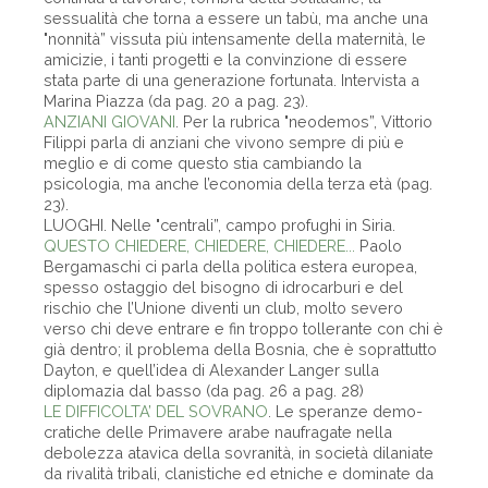
sessualità che torna a essere un tabù, ma anche una
"nonnità” vissuta più intensamente della maternità, le
amicizie, i tanti progetti e la convinzione di essere
stata parte di una generazione fortunata. Intervista a
Marina Piazza (da pag. 20 a pag. 23).
ANZIANI GIOVANI
. Per la rubrica "neodemos”, Vittorio
Filippi parla di anziani che vivono sempre di più e
meglio e di come questo stia cambiando la
psicologia, ma anche l’economia della terza età (pag.
23).
LUOGHI. Nelle "centrali”, campo profughi in Siria.
QUESTO CHIEDERE, CHIEDERE, CHIEDERE...
Paolo
Bergamaschi ci parla della politica estera europea,
spesso ostaggio del bisogno di idrocarburi e del
rischio che l’Unione diventi un club, molto severo
verso chi deve entrare e fin troppo tollerante con chi è
già dentro; il problema della Bosnia, che è soprattutto
Dayton, e quell’idea di Alexander Langer sulla
diplomazia dal basso (da pag. 26 a pag. 28)
LE DIFFICOLTA’ DEL SOVRANO
. Le speranze demo­
cratiche delle Primavere arabe naufragate nella
debolezza atavica della sovranità, in società dilaniate
da rivalità tribali, clanistiche ed etniche e dominate da