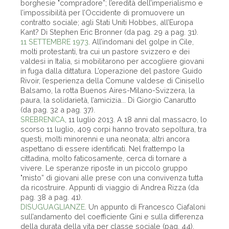
borghesie "com­pradore”; l’eredità dell’imperialismo e
l’impossibilità per l’Occidente di promuovere un
contratto sociale; agli Stati Uniti Hobbes, all’Europa
Kant? Di Stephen Eric Bronner (da pag. 29 a pag. 31).
11 SETTEMBRE 1973
. All’indomani del golpe in Cile,
molti protestanti, tra cui un pastore svizzero e dei
valdesi in Italia, si mobilitarono per accogliere giovani
in fuga dalla dittatura. L’operazione del pastore Guido
Rivoir, l’esperienza della Comune valdese di Cinisello
Balsamo, la rotta Buenos Aires-Milano-Svizzera, la
paura, la solidarietà, l’amicizia... Di Giorgio Canarutto
(da pag. 32 a pag. 37).
SREBRENICA
, 11 luglio 2013. A 18 anni dal massacro, lo
scorso 11 luglio, 409 corpi hanno trovato sepoltura, tra
questi, molti minorenni e una neonata; altri ancora
aspettano di essere identificati. Nel frattempo la
cittadina, molto faticosamente, cerca di tornare a
vivere. Le speranze riposte in un piccolo gruppo
"misto” di giovani alle prese con una convivenza tutta
da ricostruire. Appunti di viaggio di Andrea Rizza (da
pag. 38 a pag. 41).
DISUGUAGLIANZE
. Un appunto di Francesco Ciafaloni
sull’andamento del coefficiente Gini e sulla differenza
della durata della vita per classe sociale (pag. 44).