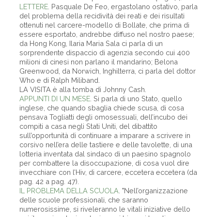
LETTERE
. Pasquale De Feo, ergastolano ostativo, parla
del problema della recidività dei reati e dei risultati
ottenuti nel carcere-modello di Bollate, che prima di
essere esportato, andrebbe diffuso nel nostro paese;
da Hong Kong, Ilaria Maria Sala ci parla di un
sorprendente dispaccio di agenzia secondo cui 400
milioni di cinesi non parlano il mandarino; Belona
Greenwood, da Norwich, Inghilterra, ci parla del dottor
Who e di Ralph Miliband.
LA VISITA è alla tomba di Johnny Cash.
APPUNTI DI UN MESE
. Si parla di uno Stato, quello
inglese, che quando sbaglia chiede scusa, di cosa
pensava Togliatti degli omosessuali, dell’incubo dei
compiti a casa negli Stati Uniti, del dibattito
sull’opportunità di continuare a imparare a scrivere in
corsivo nell’era delle tastiere e delle tavolette, di una
lotteria inventata dal sindaco di un paesino spagnolo
per combattere la disoccupazione, di cosa vuol dire
invecchiare con l’Hiv, di carcere, eccetera eccetera (da
pag. 42 a pag. 47).
IL PROBLEMA DELLA SCUOLA
. "Nell’organizzazione
delle scuole professionali, che saranno
numerosissime, si riveleranno le vitali iniziative dello