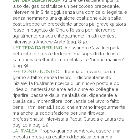
UN’IDEA DISASTROSA
. Anche se lasciare impunito
l’uso del gas costituisce un pericoloso precedente,
intervenire in Siria oggi, senza una cornice di legalità, e
senza nemmeno una qualche coalizione alle spalle,
costituirebbe un precedente ancora più grave qualora
fosse impugnato da Cina o Russia per intervenire,
ugualmente da soli e illegalmente, in altri contesti.
Intervista a Andrew Arato (pag. 8-9).
LETTERA DA BERLINO
. Alessandro Cavalli ci parla
dell’esito elettorale tedesco, ma soprattutto di una
campagna elettorale improntata alle "buone maniere”
(pag. 9).
PER CONTO NOSTRO
. Il trauma di trovarsi, da un
giorno all’altro, senza lavoro, il disorientamento
iniziale, la frustrante ricerca di un nuovo posto e poi
l’idea di mettersi assieme ad alcune ex colleghe e
ripartire; passare dalla mentalità del dipendente a
quella dell’imprenditore, con l’ansia del lavoro fatto
bene, i ritmi serrati, i soldi che arrivano irregolarmente,
ma anche la soddisfazione per una ritrovata
professionalità. Intervista a Paola, Claudia e Laura (da
pag. 10 a pag. 13).
LA RIVALSA
. Proprio quando sembrava esserci una
piccola ripresa, gli esattori di Equitalia tornano a