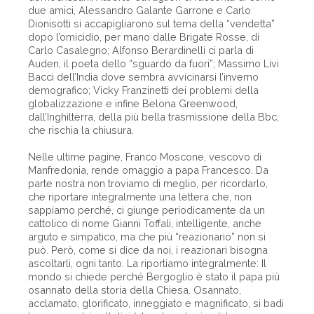
due amici, Alessandro Galante Garrone e Carlo
Dionisotti si accapigliarono sul tema della “vendetta”
dopo l’omicidio, per mano dalle Brigate Rosse, di
Carlo Casalegno; Alfonso Berardinelli ci parla di
Auden, il poeta dello “sguardo da fuori”; Massimo Livi
Bacci dell’India dove sembra avvicinarsi l’inverno
demografico; Vicky Franzinetti dei problemi della
globalizzazione e infine Belona Greenwood,
dall’Inghilterra, della più bella trasmissione della Bbc,
che rischia la chiusura.
Nelle ultime pagine, Franco Moscone, vescovo di
Manfredonia, rende omaggio a papa Francesco. Da
parte nostra non troviamo di meglio, per ricordarlo,
che riportare integralmente una lettera che, non
sappiamo perché, ci giunge periodicamente da un
cattolico di nome Gianni Toffali, intelligente, anche
arguto e simpatico, ma che più “reazionario” non si
può. Però, come si dice da noi, i reazionari bisogna
ascoltarli, ogni tanto. La riportiamo integralmente: Il
mondo si chiede perché Bergoglio è stato il papa più
osannato della storia della Chiesa. Osannato,
acclamato, glorificato, inneggiato e magnificato, si badi