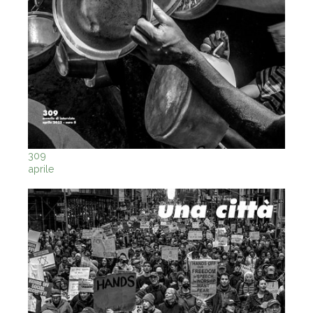
309
aprile