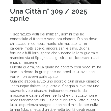
Una Città
n°
309 / 2025
aprile
“...soprattutto volti dei miliziani, uomini che ho
conosciuto al fronte e sono ora dispersi Dio sa dove,
chi ucciso in combattimento, chi mutilato, chi in
carcere, molti, spero, ancora sani e salvi. Buona
fortuna a tutti loro, spero che vincano la loro guerra e
mandino via di Spagna tutti gli stranieri, tedeschi, russi
e italiani insieme.
Questa guerra, nella quale ho contato così poco, mi ha
lasciato ricordi in gran parte dolorosi, e tuttavia non
vorrei non avervi partecipato.
Quando s’abbia avuto uno scorcio d’un simile disastro
-comunque finisca, la guerra di Spagna si rivelerà uno
spaventevole disastro, indipendentemente dai
massacri e dalle sofferenze fisiche- il risultato non è
necessariamente disillusione e cinismo. Fatto curioso,
tutta l’esperienza spagnola non ha diminuito per nulla
la mia fiducia nella dignità e nella bontà degli esseri