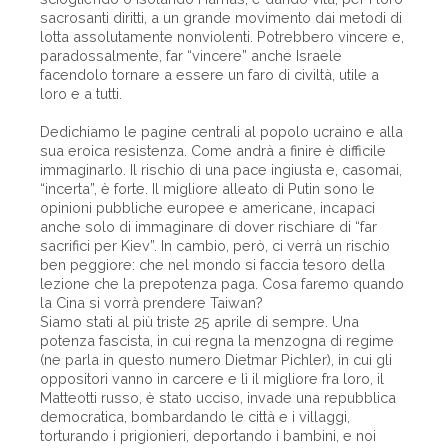
sacrosanti diritti, a un grande movimento dai metodi di
lotta assolutamente nonviolenti. Potrebbero vincere e,
paradossalmente, far “vincere” anche Israele
facendolo tornare a essere un faro di civiltà, utile a
loro e a tutti.
Dedichiamo le pagine centrali al popolo ucraino e alla
sua eroica resistenza. Come andrà a finire è difficile
immaginarlo. Il rischio di una pace ingiusta e, casomai,
“incerta”, è forte. Il migliore alleato di Putin sono le
opinioni pubbliche europee e americane, incapaci
anche solo di immaginare di dover rischiare di “far
sacrifici per Kiev”. In cambio, però, ci verrà un rischio
ben peggiore: che nel mondo si faccia tesoro della
lezione che la prepotenza paga. Cosa faremo quando
la Cina si vorrà prendere Taiwan?
Siamo stati al più triste 25 aprile di sempre. Una
potenza fascista, in cui regna la menzogna di regime
(ne parla in questo numero Dietmar Pichler), in cui gli
oppositori vanno in carcere e lì il migliore fra loro, il
Matteotti russo, è stato ucciso, invade una repubblica
democratica, bombardando le città e i villaggi,
torturando i prigionieri, deportando i bambini, e noi