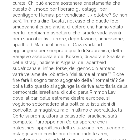
curate. Chi può ancora sostenere onestamente che
questo è il modo per liberare gli ostaggi, per
sconfiggere Hamas, per vendicare il 7 ottobre? Se non
sarà Trump a dire “basta”, nel caso che quelle foto
smuovano il cuore anche di coloro che hanno votato
per lui, dobbiamo aspettarci che Israele vada avanti
per i suoi obiettivi: terrore, deportazione, annessione,
apartheid. Ma che il nome di Gaza vada ad
aggiungersi per sempre a quelli di Srebrenica, della
Sarajevo assediata e del Kosovo, di Sabra e Shatila e
delle stragi jihadiste in Algeria, dell’apartheid
sudafricana e, infine, forse, del genocidio armeno,
varrà veramente l’obiettivo “dal fiume al mare”? E che
fine farà il sogno tanto agognato della “normalità”? Se
poi a tutto questo si aggiunge la deriva autoritaria della
democrazia israeliana, di cui ci parla Rimmon Lavi,
dove, al pari delle estreme destre europee, si
vogliono sottomettere alla politica le istituzioni di
controllo, la magistratura e, in ultimo e soprattutto, la
Corte suprema, allora la catastrofe israeliana sarà
completa. Purtroppo non c’è da sperare che i
palestinesi approfittino della situazione, restituendo gli
ostaggi senza condizioni, deponendo le armi,
sciogliendo o isolando Hamas, e dando vita, per i loro