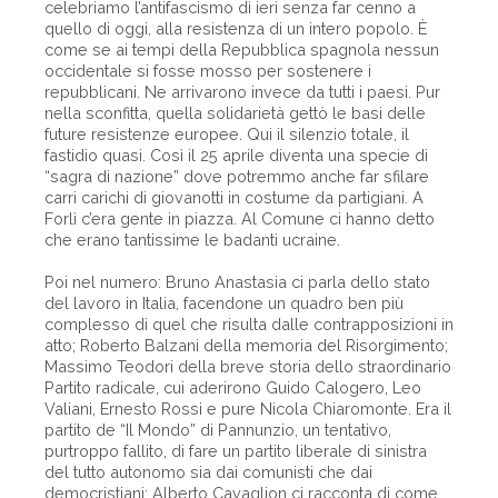
celebriamo l’antifascismo di ieri senza far cenno a
quello di oggi, alla resistenza di un intero popolo. È
come se ai tempi della Repubblica spagnola nessun
occidentale si fosse mosso per sostenere i
repubblicani. Ne arrivarono invece da tutti i paesi. Pur
nella sconfitta, quella solidarietà gettò le basi delle
future resistenze europee. Qui il silenzio totale, il
fastidio quasi. Così il 25 aprile diventa una specie di
“sagra di nazione” dove potremmo anche far sfilare
carri carichi di giovanotti in costume da partigiani. A
Forlì c’era gente in piazza. Al Comune ci hanno detto
che erano tantissime le badanti ucraine.
Poi nel numero: Bruno Anastasia ci parla dello stato
del lavoro in Italia, facendone un quadro ben più
complesso di quel che risulta dalle contrapposizioni in
atto; Roberto Balzani della memoria del Risorgimento;
Massimo Teodori della breve storia dello straordinario
Partito radicale, cui aderirono Guido Calogero, Leo
Valiani, Ernesto Rossi e pure Nicola Chiaromonte. Era il
partito de “Il Mondo” di Pannunzio, un tentativo,
purtroppo fallito, di fare un partito liberale di sinistra
del tutto autonomo sia dai comunisti che dai
democristiani; Alberto Cavaglion ci racconta di come