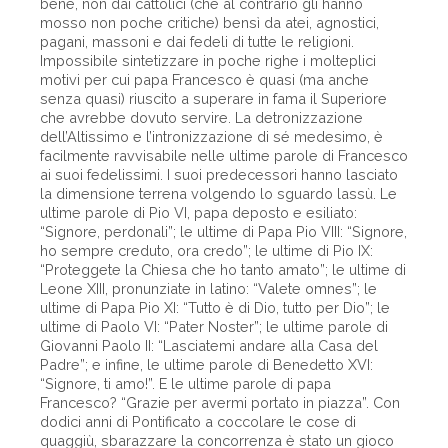
bene, non dai cattolici (che al contrario gli hanno
mosso non poche critiche) bensì da atei, agnostici,
pagani, massoni e dai fedeli di tutte le religioni.
Impossibile sintetizzare in poche righe i molteplici
motivi per cui papa Francesco è quasi (ma anche
senza quasi) riuscito a superare in fama il Superiore
che avrebbe dovuto servire. La detronizzazione
dell’Altissimo e l’intronizzazione di sé medesimo, è
facilmente ravvisabile nelle ultime parole di Francesco
ai suoi fedelissimi. I suoi predecessori hanno lasciato
la dimensione terrena volgendo lo sguardo lassù. Le
ultime parole di Pio VI, papa deposto e esiliato:
“Signore, perdonali”; le ultime di Papa Pio VIII: “Signore,
ho sempre creduto, ora credo”; le ultime di Pio IX:
“Proteggete la Chiesa che ho tanto amato”; le ultime di
Leone XIII, pronunziate in latino: “Valete omnes”; le
ultime di Papa Pio XI: “Tutto è di Dio, tutto per Dio”; le
ultime di Paolo VI: “Pater Noster”; le ultime parole di
Giovanni Paolo II: “Lasciatemi andare alla Casa del
Padre”; e infine, le ultime parole di Benedetto XVI:
“Signore, ti amo!”. E le ultime parole di papa
Francesco? “Grazie per avermi portato in piazza”. Con
dodici anni di Pontificato a coccolare le cose di
quaggiù, sbarazzare la concorrenza è stato un gioco