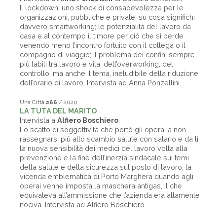
Il lockdown, uno shock di consapevolezza per le
organizzazioni, pubbliche e private, su cosa significhi
davvero smartworking; le potenzialità del lavoro da
casa e al contempo il timore per ciò che si perde
venendo meno l’incontro fortuito con il collega o il
compagno di viaggio; il problema dei confini sempre
più labili tra lavoro e vita, dell’overworking, del
controllo, ma anche il tema, ineludibile della riduzione
dell’orario di lavoro. Intervista ad Anna Ponzellini.
Una Città
266
/ 2020
LA TUTA DEL MARITO
Intervista a
Alfiero Boschiero
Lo scatto di soggettività che portò gli operai a non
rassegnarsi più allo scambio salute con salario e da lì
la nuova sensibilità dei medici del lavoro volta alla
prevenzione e la fine dell’inerzia sindacale sui temi
della salute e della sicurezza sul posto di lavoro; la
vicenda emblematica di Porto Marghera quando agli
operai venne imposta la maschera antigas, il che
equivaleva all’ammissione che l’azienda era altamente
nociva. Intervista ad Alfiero Boschiero.