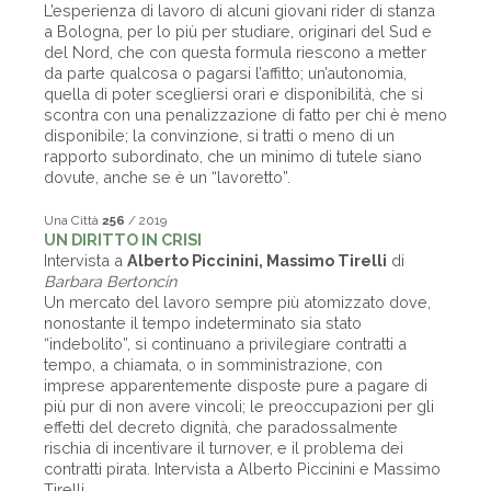
L’esperienza di lavoro di alcuni giovani rider di stanza
a Bologna, per lo più per studiare, originari del Sud e
del Nord, che con questa formula riescono a metter
da parte qualcosa o pagarsi l’affitto; un’autonomia,
quella di poter scegliersi orari e disponibilità, che si
scontra con una penalizzazione di fatto per chi è meno
disponibile; la convinzione, si tratti o meno di un
rapporto subordinato, che un minimo di tutele siano
dovute, anche se è un “lavoretto”.
Una Città
256
/ 2019
UN DIRITTO IN CRISI
Intervista a
Alberto Piccinini, Massimo Tirelli
di
Barbara Bertoncin
Un mercato del lavoro sempre più atomizzato dove,
nonostante il tempo indeterminato sia stato
“indebolito”, si continuano a privilegiare contratti a
tempo, a chiamata, o in somministrazione, con
imprese apparentemente disposte pure a pagare di
più pur di non avere vincoli; le preoccupazioni per gli
effetti del decreto dignità, che paradossalmente
rischia di incentivare il turnover, e il problema dei
contratti pirata. Intervista a Alberto Piccinini e Massimo
Tirelli.