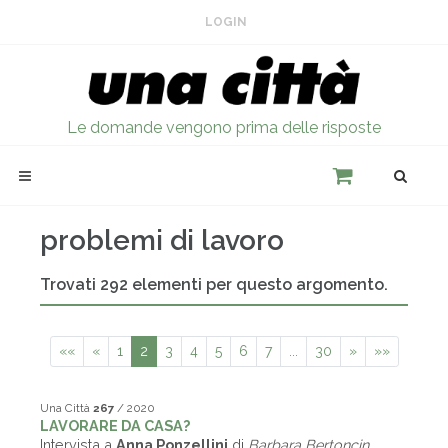
LOGIN
Le domande vengono prima delle risposte
problemi di lavoro
Trovati 292 elementi per questo argomento.
««
«
1
2
3
4
5
6
7
...
30
»
»»
Una Città
267
/ 2020
LAVORARE DA CASA?
Intervista a
Anna Ponzellini
di
Barbara Bertoncin