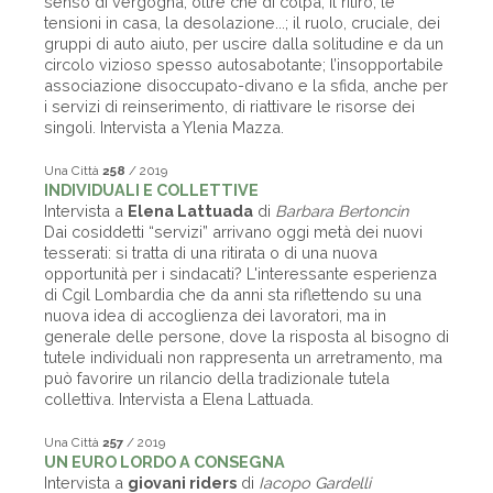
senso di vergogna, oltre che di colpa, il ritiro, le
tensioni in casa, la desolazione...; il ruolo, cruciale, dei
gruppi di auto aiuto, per uscire dalla solitudine e da un
circolo vizioso spesso autosabotante; l’insopportabile
associazione disoccupato-divano e la sfida, anche per
i servizi di reinserimento, di riattivare le risorse dei
singoli. Intervista a Ylenia Mazza.
Una Città
258
/ 2019
INDIVIDUALI E COLLETTIVE
Intervista a
Elena Lattuada
di
Barbara Bertoncin
Dai cosiddetti “servizi” arrivano oggi metà dei nuovi
tesserati: si tratta di una ritirata o di una nuova
opportunità per i sindacati? L'interessante esperienza
di Cgil Lombardia che da anni sta riflettendo su una
nuova idea di accoglienza dei lavoratori, ma in
generale delle persone, dove la risposta al bisogno di
tutele individuali non rappresenta un arretramento, ma
può favorire un rilancio della tradizionale tutela
collettiva. Intervista a Elena Lattuada.
Una Città
257
/ 2019
UN EURO LORDO A CONSEGNA
Intervista a
giovani riders
di
Iacopo Gardelli