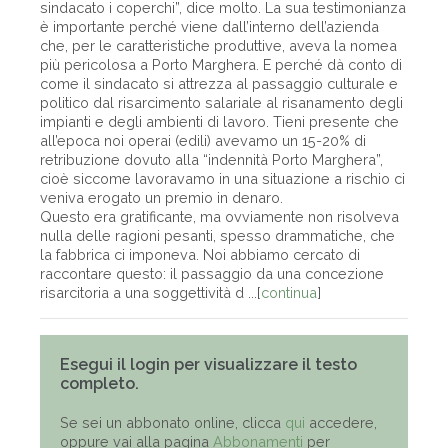
sindacato i coperchi”, dice molto. La sua testimonianza
è importante perché viene dall’interno dell’azienda
che, per le caratteristiche produttive, aveva la nomea
più pericolosa a Porto Marghera. E perché dà conto di
come il sindacato si attrezza al passaggio culturale e
politico dal risarcimento salariale al risanamento degli
impianti e degli ambienti di lavoro. Tieni presente che
all’epoca noi operai (edili) avevamo un 15-20% di
retribuzione dovuto alla “indennità Porto Marghera”,
cioè siccome lavoravamo in una situazione a rischio ci
veniva erogato un premio in denaro.
Questo era gratificante, ma ovviamente non risolveva
nulla delle ragioni pesanti, spesso drammatiche, che
la fabbrica ci imponeva. Noi abbiamo cercato di
raccontare questo: il passaggio da una concezione
risarcitoria a una soggettività d ...[
continua
]
Esegui il login per visualizzare il testo
completo.
Se sei un abbonato online, clicca
qui
accedere,
oppure vai alla pagina
Abbonamenti
per