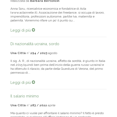
Realizzata da
Barbara Bertoncin
Anna Soru, ricercatrice economica e fondatrice di Acta
(www.actainrete.it), Associazione dei freelance, si occupa di lavoro,
imprenditoria, professioni autonome, partite Iva, maternità e
paternità. Vorremmo rifare un po’ il punto su...
Leggi di più
Di nazionalità ucraina, sordo
Una Città
n°
294 / 2023
agosto
Il sig. A. R., di nazionalità ucraina, affetto da sordità, è giunto in Italia
nel 2015 (quindi ben prima dell’inizio della guerra russo-ucraina) e
ha ottenuto il rilascio, da parte della Questura di Verona, del primo
permesso di...
Leggi di più
Il salario minimo
Una Città
n°
283 / 2022
aprile
Ma quanto ci vuole per affrontare il salario minimo? Il fatto è presto