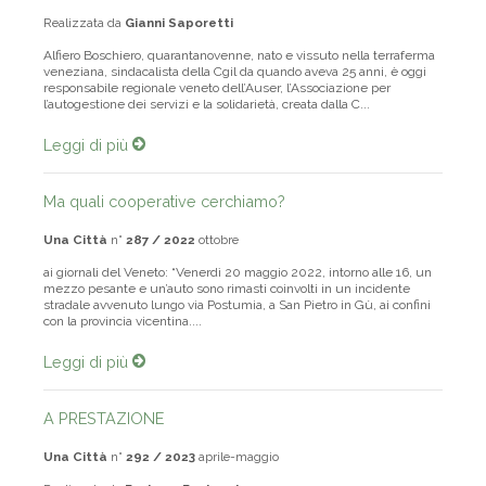
Realizzata da
Gianni Saporetti
Alfiero Boschiero, quarantanovenne, nato e vissuto nella terraferma
veneziana, sindacalista della Cgil da quando aveva 25 anni, è oggi
responsabile regionale veneto dell’Auser, l’Associazione per
l’autogestione dei servizi e la solidarietà, creata dalla C...
Leggi di più
Ma quali cooperative cerchiamo?
Una Città
n°
287 / 2022
ottobre
ai giornali del Veneto: “Venerdì 20 maggio 2022, intorno alle 16, un
mezzo pesante e un’auto sono rimasti coinvolti in un incidente
stradale avvenuto lungo via Postumia, a San Pietro in Gù, ai confini
con la provincia vicentina....
Leggi di più
A PRESTAZIONE
Una Città
n°
292 / 2023
aprile-maggio