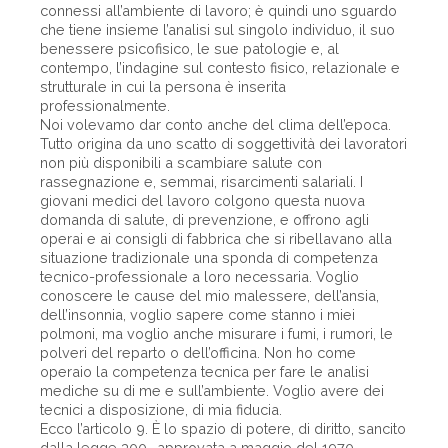
connessi all’ambiente di lavoro; è quindi uno sguardo
che tiene insieme l’analisi sul singolo individuo, il suo
benessere psicofisico, le sue patologie e, al
contempo, l’indagine sul contesto fisico, relazionale e
strutturale in cui la persona è inserita
professionalmente.
Noi volevamo dar conto anche del clima dell’epoca.
Tutto origina da uno scatto di soggettività dei lavoratori
non più disponibili a scambiare salute con
rassegnazione e, semmai, risarcimenti salariali. I
giovani medici del lavoro colgono questa nuova
domanda di salute, di prevenzione, e offrono agli
operai e ai consigli di fabbrica che si ribellavano alla
situazione tradizionale una sponda di competenza
tecnico-professionale a loro necessaria. Voglio
conoscere le cause del mio malessere, dell’ansia,
dell’insonnia, voglio sapere come stanno i miei
polmoni, ma voglio anche misurare i fumi, i rumori, le
polveri del reparto o dell’officina. Non ho come
operaio la competenza tecnica per fare le analisi
mediche su di me e sull’ambiente. Voglio avere dei
tecnici a disposizione, di mia fiducia.
Ecco l’articolo 9. È lo spazio di potere, di diritto, sancito
dalla legge 300 -approvata a maggio del 1970-