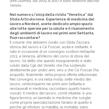
anni Duemila, dal 2004 al 2017 è stato direttore dell’Ires
Veneto.
Nel numero 1/2019 della rivista “Venetica” dal
titolo Articolo nove. Esperienze di medicina del
lavoro a Nordest, avete dedicato ampio spazio
alle lotte operaie per la salute e il risanamento
degli ambienti di lavoro nei primi anni Settanta.
Puoi raccontare?
Il volume che abbiamo curato con Gilda Zazzara,
storica del lavoro a Ca’ Foscari, acuta e militante, è
nato in occasione di un convegno svoltosi nell’aprile
2013, a Venezia, all’interno del corso di storia del
lavoro. Va detto che questo insegnamento è stato
voluto dalla Cgil del Veneto che l’ha sostenuto
direttamente per undici anni, sino a che Ca’ Foscari l’ha
acquisito, finalmente, nella propria offerta istituzionale.
Nel convegno, e ora nella rivista, sette medici del
lavoro, venticinquenni nei primi anni Settanta e
neolaureati in medicina, raccontano quanto hanno
vissuto. Il medico del lavoro, com’è intuibile, è una
figura tecnica, un laureato in medicina che sceglie
come propria specializzazione l’analisi di quanto e
perché gli infortuni, la malattia, la mortalità, siano