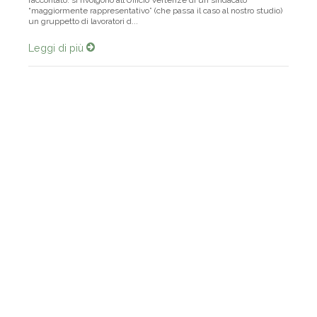
raccontato: si rivolgono all’Ufficio Vertenze di un sindacato
“maggiormente rappresentativo” (che passa il caso al nostro studio)
un gruppetto di lavoratori d...
Leggi di più