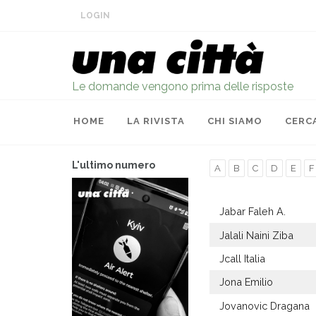
LOGIN
Le domande vengono prima delle risposte
HOME
LA RIVISTA
CHI SIAMO
CERC
L'ultimo numero
A
B
C
D
E
F
Jabar Faleh A.
Jalali Naini Ziba
Jcall Italia
Jona Emilio
Jovanovic Dragana