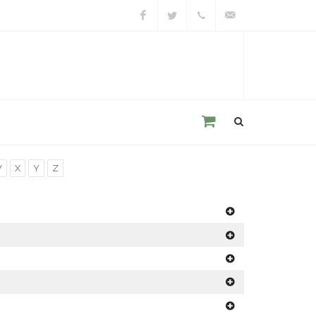
Facebook
Twitter
+39
unacitta@unacitta.o
0543
21422
W
X
Y
Z