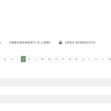
A
ABBONAMENTI E LIBRI
AREA RISERVATA
G
H
I
J
K
L
M
N
O
P
Q
R
S
T
U
V